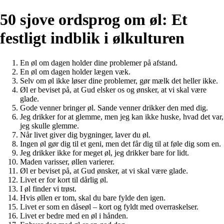
50 sjove ordsprog om øl: Et
festligt indblik i ølkulturen
En øl om dagen holder dine problemer på afstand.
En øl om dagen holder lægen væk.
Selv om øl ikke løser dine problemer, gør mælk det heller ikke.
Øl er beviset på, at Gud elsker os og ønsker, at vi skal være
glade.
Gode venner bringer øl. Sande venner drikker den med dig.
Jeg drikker for at glemme, men jeg kan ikke huske, hvad det var,
jeg skulle glemme.
Når livet giver dig bygninger, laver du øl.
Ingen øl gør dig til et geni, men det får dig til at føle dig som en.
Jeg drikker ikke for meget øl, jeg drikker bare for lidt.
Maden varisser, øllen varierer.
Øl er beviset på, at Gud ønsker, at vi skal være glade.
Livet er for kort til dårlig øl.
I øl finder vi trøst.
Hvis øllen er tom, skal du bare fylde den igen.
Livet er som en dåseøl – kort og fyldt med overraskelser.
Livet er bedre med en øl i hånden.