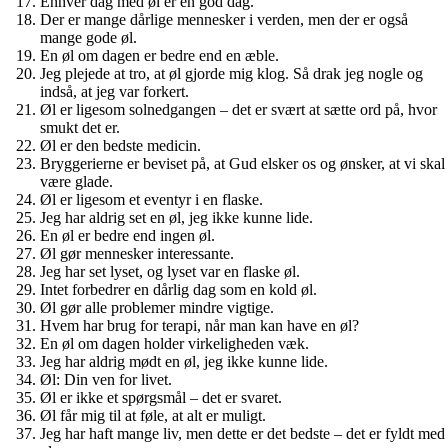
Enhver dag med øl er en god dag.
Der er mange dårlige mennesker i verden, men der er også
mange gode øl.
En øl om dagen er bedre end en æble.
Jeg plejede at tro, at øl gjorde mig klog. Så drak jeg nogle og
indså, at jeg var forkert.
Øl er ligesom solnedgangen – det er svært at sætte ord på, hvor
smukt det er.
Øl er den bedste medicin.
Bryggerierne er beviset på, at Gud elsker os og ønsker, at vi skal
være glade.
Øl er ligesom et eventyr i en flaske.
Jeg har aldrig set en øl, jeg ikke kunne lide.
En øl er bedre end ingen øl.
Øl gør mennesker interessante.
Jeg har set lyset, og lyset var en flaske øl.
Intet forbedrer en dårlig dag som en kold øl.
Øl gør alle problemer mindre vigtige.
Hvem har brug for terapi, når man kan have en øl?
En øl om dagen holder virkeligheden væk.
Jeg har aldrig mødt en øl, jeg ikke kunne lide.
Øl: Din ven for livet.
Øl er ikke et spørgsmål – det er svaret.
Øl får mig til at føle, at alt er muligt.
Jeg har haft mange liv, men dette er det bedste – det er fyldt med