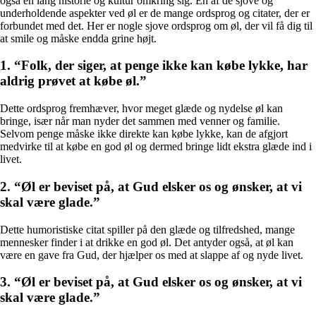
også en lang historie og kultur omkring sig. En af de sjove og
underholdende aspekter ved øl er de mange ordsprog og citater, der er
forbundet med det. Her er nogle sjove ordsprog om øl, der vil få dig til
at smile og måske endda grine højt.
1. “Folk, der siger, at penge ikke kan købe lykke, har
aldrig prøvet at købe øl.”
Dette ordsprog fremhæver, hvor meget glæde og nydelse øl kan
bringe, især når man nyder det sammen med venner og familie.
Selvom penge måske ikke direkte kan købe lykke, kan de afgjort
medvirke til at købe en god øl og dermed bringe lidt ekstra glæde ind i
livet.
2. “Øl er beviset på, at Gud elsker os og ønsker, at vi
skal være glade.”
Dette humoristiske citat spiller på den glæde og tilfredshed, mange
mennesker finder i at drikke en god øl. Det antyder også, at øl kan
være en gave fra Gud, der hjælper os med at slappe af og nyde livet.
3. “Øl er beviset på, at Gud elsker os og ønsker, at vi
skal være glade.”