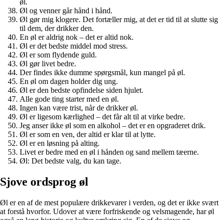
øl.
Øl og venner går hånd i hånd.
Øl gør mig klogere. Det fortæller mig, at det er tid til at slutte sig
til dem, der drikker den.
En øl er aldrig nok – det er altid nok.
Øl er det bedste middel mod stress.
Øl er som flydende guld.
Øl gør livet bedre.
Der findes ikke dumme spørgsmål, kun mangel på øl.
En øl om dagen holder dig ung.
Øl er den bedste opfindelse siden hjulet.
Alle gode ting starter med en øl.
Ingen kan være trist, når de drikker øl.
Øl er ligesom kærlighed – det får alt til at virke bedre.
Jeg anser ikke øl som en alkohol – det er en opgraderet drik.
Øl er som en ven, der altid er klar til at lytte.
Øl er en løsning på alting.
Livet er bedre med en øl i hånden og sand mellem tæerne.
Øl: Det bedste valg, du kan tage.
Sjove ordsprog øl
Øl er en af de mest populære drikkevarer i verden, og det er ikke svært
at forstå hvorfor. Udover at være forfriskende og velsmagende, har øl