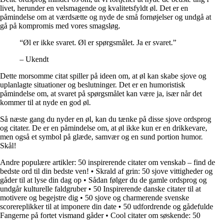
livet, herunder en velsmagende og kvalitetsfyldt øl. Det er en
påmindelse om at værdsætte og nyde de små fornøjelser og undgå at
gå på kompromis med vores smagsløg.
“Øl er ikke svaret. Øl er spørgsmålet. Ja er svaret.”
– Ukendt
Dette morsomme citat spiller på ideen om, at øl kan skabe sjove og
uplanlagte situationer og beslutninger. Det er en humoristisk
påmindelse om, at svaret på spørgsmålet kan være ja, især når det
kommer til at nyde en god øl.
Så næste gang du nyder en øl, kan du tænke på disse sjove ordsprog
og citater. De er en påmindelse om, at øl ikke kun er en drikkevare,
men også et symbol på glæde, samvær og en sund portion humor.
Skål!
Andre populære artikler:
50 inspirerende citater om venskab – find de
bedste ord til din bedste ven!
•
Skrald af grin: 50 sjove vittigheder og
gåder til at lyse din dag op
•
Sådan følger du de gamle ordsprog og
undgår kulturelle faldgruber
•
50 Inspirerende danske citater til at
motivere og begejstre dig
•
50 sjove og charmerende svenske
scorereplikker til at imponere din date
•
50 udfordrende og gådefulde
Fangerne på fortet vismand gåder
•
Cool citater om søskende: 50