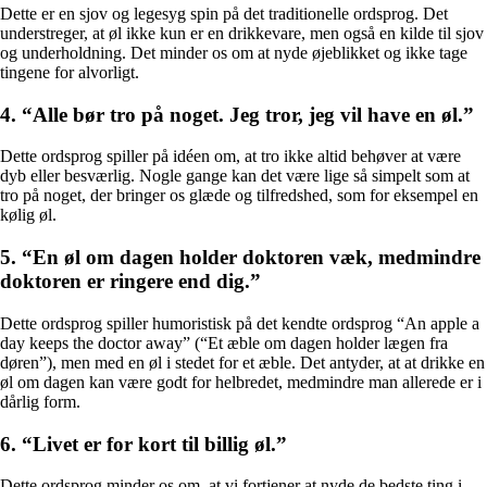
Dette er en sjov og legesyg spin på det traditionelle ordsprog. Det
understreger, at øl ikke kun er en drikkevare, men også en kilde til sjov
og underholdning. Det minder os om at nyde øjeblikket og ikke tage
tingene for alvorligt.
4. “Alle bør tro på noget. Jeg tror, jeg vil have en øl.”
Dette ordsprog spiller på idéen om, at tro ikke altid behøver at være
dyb eller besværlig. Nogle gange kan det være lige så simpelt som at
tro på noget, der bringer os glæde og tilfredshed, som for eksempel en
kølig øl.
5. “En øl om dagen holder doktoren væk, medmindre
doktoren er ringere end dig.”
Dette ordsprog spiller humoristisk på det kendte ordsprog “An apple a
day keeps the doctor away” (“Et æble om dagen holder lægen fra
døren”), men med en øl i stedet for et æble. Det antyder, at at drikke en
øl om dagen kan være godt for helbredet, medmindre man allerede er i
dårlig form.
6. “Livet er for kort til billig øl.”
Dette ordsprog minder os om, at vi fortjener at nyde de bedste ting i