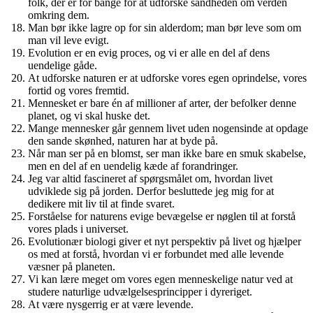
folk, der er for bange for at udforske sandheden om verden
omkring dem.
Man bør ikke lagre op for sin alderdom; man bør leve som om
man vil leve evigt.
Evolution er en evig proces, og vi er alle en del af dens
uendelige gåde.
At udforske naturen er at udforske vores egen oprindelse, vores
fortid og vores fremtid.
Mennesket er bare én af ​​millioner af arter, der befolker denne
planet, og vi skal huske det.
Mange mennesker går gennem livet uden nogensinde at opdage
den sande skønhed, naturen har at byde på.
Når man ser på en blomst, ser man ikke bare en smuk skabelse,
men en del af en uendelig kæde af forandringer.
Jeg var altid fascineret af spørgsmålet om, hvordan livet
udviklede sig på jorden. Derfor besluttede jeg mig for at
dedikere mit liv til at finde svaret.
Forståelse for naturens evige bevægelse er nøglen til at forstå
vores plads i universet.
Evolutionær biologi giver et nyt perspektiv på livet og hjælper
os med at forstå, hvordan vi er forbundet med alle levende
væsner på planeten.
Vi kan lære meget om vores egen menneskelige natur ved at
studere naturlige udvælgelsesprincipper i dyreriget.
At være nysgerrig er at være levende.