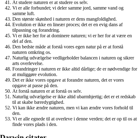
At studere naturen er at studere os selv.
Vi er alle forbundet; vi deler samme jord, samme vand og
samme luft.
Den største skønhed i naturen er dens mangfoldighed.
Evolution er ikke en lineær proces; det er en evig dans af
tilpasning og forandring.
Vi er ikke her for at dominere naturen; vi er her for at være en
del af den.
Den bedste måde at forstå vores egen natur på er at forstå
naturen omkring os.
Naturlig udvælgelse vedligeholder balancen i naturen og sikrer
arts overlevelse.
Forandringer i naturen er ikke altid dårlige; de er nødvendige for
at muliggøre evolution.
Det er ikke vores opgave at forandre naturen, det er vores
opgave at passe på den.
At forstå naturen er at forstå os selv.
Naturlig udvælgelse er ikke altid ubarmhjertig; det er et redskab
til at skabe bæredygtighed.
Vi kan ikke ændre naturen, men vi kan ændre vores forhold til
den.
Vi er alle egnede til at overleve i denne verden; det er op til os at
finde vores plads i den.
Darwin citater