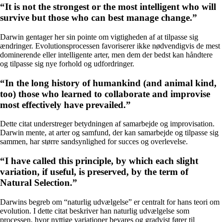
“It is not the strongest or the most intelligent who will
survive but those who can best manage change.”
Darwin gentager her sin pointe om vigtigheden af ​​at tilpasse sig
ændringer. Evolutionsprocessen favoriserer ikke nødvendigvis de mest
dominerende eller intelligente arter, men dem der bedst kan håndtere
og tilpasse sig nye forhold og udfordringer.
“In the long history of humankind (and animal kind,
too) those who learned to collaborate and improvise
most effectively have prevailed.”
Dette citat understreger betydningen af ​​samarbejde og improvisation.
Darwin mente, at arter og samfund, der kan samarbejde og tilpasse sig
sammen, har større sandsynlighed for succes og overlevelse.
“I have called this principle, by which each slight
variation, if useful, is preserved, by the term of
Natural Selection.”
Darwins begreb om “naturlig udvælgelse” er centralt for hans teori om
evolution. I dette citat beskriver han naturlig udvælgelse som
processen, hvor nyttige variationer bevares og gradvist fører til