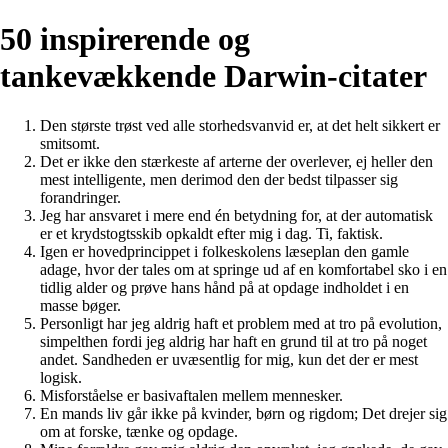
50 inspirerende og
tankevækkende Darwin-citater
Den største trøst ved alle storhedsvanvid er, at det helt sikkert er
smitsomt.
Det er ikke den stærkeste af arterne der overlever, ej heller den
mest intelligente, men derimod den der bedst tilpasser sig
forandringer.
Jeg har ansvaret i mere end én betydning for, at der automatisk
er et krydstogtsskib opkaldt efter mig i dag. Ti, faktisk.
Igen er hovedprincippet i folkeskolens læseplan den gamle
adage, hvor der tales om at springe ud af en komfortabel sko i en
tidlig alder og prøve hans hånd på at opdage indholdet i en
masse bøger.
Personligt har jeg aldrig haft et problem med at tro på evolution,
simpelthen fordi jeg aldrig har haft en grund til at tro på noget
andet. Sandheden er uvæsentlig for mig, kun det der er mest
logisk.
Misforståelse er basivaftalen mellem mennesker.
En mands liv går ikke på kvinder, børn og rigdom; Det drejer sig
om at forske, tænke og opdage.