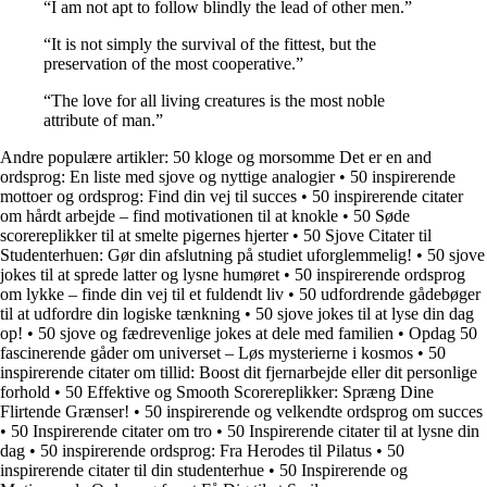
“I am not apt to follow blindly the lead of other men.”
“It is not simply the survival of the fittest, but the
preservation of the most cooperative.”
“The love for all living creatures is the most noble
attribute of man.”
Andre populære artikler:
50 kloge og morsomme Det er en and
ordsprog: En liste med sjove og nyttige analogier
•
50 inspirerende
mottoer og ordsprog: Find din vej til succes
•
50 inspirerende citater
om hårdt arbejde – find motivationen til at knokle
•
50 Søde
scorereplikker til at smelte pigernes hjerter
•
50 Sjove Citater til
Studenterhuen: Gør din afslutning på studiet uforglemmelig!
•
50 sjove
jokes til at sprede latter og lysne humøret
•
50 inspirerende ordsprog
om lykke – finde din vej til et fuldendt liv
•
50 udfordrende gådebøger
til at udfordre din logiske tænkning
•
50 sjove jokes til at lyse din dag
op!
•
50 sjove og fædrevenlige jokes at dele med familien
•
Opdag 50
fascinerende gåder om universet – Løs mysterierne i kosmos
•
50
inspirerende citater om tillid: Boost dit fjernarbejde eller dit personlige
forhold
•
50 Effektive og Smooth Scorereplikker: Spræng Dine
Flirtende Grænser!
•
50 inspirerende og velkendte ordsprog om succes
•
50 Inspirerende citater om tro
•
50 Inspirerende citater til at lysne din
dag
•
50 inspirerende ordsprog: Fra Herodes til Pilatus
•
50
inspirerende citater til din studenterhue
•
50 Inspirerende og