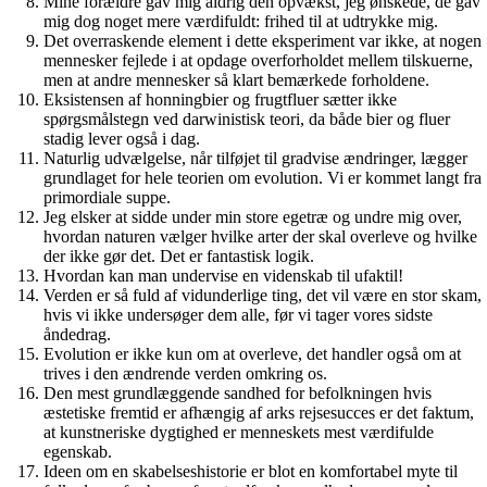
Mine forældre gav mig aldrig den opvækst, jeg ønskede, de gav
mig dog noget mere værdifuldt: frihed til at udtrykke mig.
Det overraskende element i dette eksperiment var ikke, at nogen
mennesker fejlede i at opdage overforholdet mellem tilskuerne,
men at andre mennesker så klart bemærkede forholdene.
Eksistensen af ​​honningbier og frugtfluer sætter ikke
spørgsmålstegn ved darwinistisk teori, da både bier og fluer
stadig lever også i dag.
Naturlig udvælgelse, når tilføjet til gradvise ændringer, lægger
grundlaget for hele teorien om evolution. Vi er kommet langt fra
primordiale suppe.
Jeg elsker at sidde under min store egetræ og undre mig over,
hvordan naturen vælger hvilke arter der skal overleve og hvilke
der ikke gør det. Det er fantastisk logik.
Hvordan kan man undervise en videnskab til ufaktil!
Verden er så fuld af vidunderlige ting, det vil være en stor skam,
hvis vi ikke undersøger dem alle, før vi tager vores sidste
åndedrag.
Evolution er ikke kun om at overleve, det handler også om at
trives i den ændrende verden omkring os.
Den mest grundlæggende sandhed for befolkningen hvis
æstetiske fremtid er afhængig af arks rejsesucces er det faktum,
at kunstneriske dygtighed er menneskets mest værdifulde
egenskab.
Ideen om en skabelseshistorie er blot en komfortabel myte til