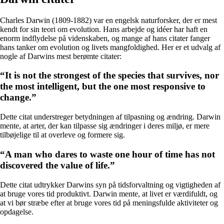
Charles Darwin (1809-1882) var en engelsk naturforsker, der er mest
kendt for sin teori om evolution. Hans arbejde og idéer har haft en
enorm indflydelse på videnskaben, og mange af hans citater fanger
hans tanker om evolution og livets mangfoldighed. Her er et udvalg af
nogle af Darwins mest berømte citater:
“It is not the strongest of the species that survives, nor
the most intelligent, but the one most responsive to
change.”
Dette citat understreger betydningen af ​​tilpasning og ændring. Darwin
mente, at arter, der kan tilpasse sig ændringer i deres miljø, er mere
tilbøjelige til at overleve og formere sig.
“A man who dares to waste one hour of time has not
discovered the value of life.”
Dette citat udtrykker Darwins syn på tidsforvaltning og vigtigheden af ​​
at bruge vores tid produktivt. Darwin mente, at livet er værdifuldt, og
at vi bør stræbe efter at bruge vores tid på meningsfulde aktiviteter og
opdagelse.