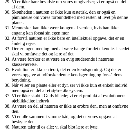
Vi er ikke bare bevidste om vores omgivelser; vi er også en del
af dem.
Skønheden i naturen er ikke kun æstetisk, den er også en
påmindelse om vores forbundethed med resten af ​​livet på denne
planet.
Mennesket kan ikke være kongen af ​​verden, hvis han ikke
engang kan forstå sin egen mor.
At forstå naturen er ikke bare en intellektuel opgave, det er en
åndelig rejse.
Der er ingen mening med at være bange for det ukendte. I stedet
skal vi omfavne det og lære af det.
At være forsker er at være en evig studerende i naturens
klasseværelse.
Evolution er ikke en teori, det er en kendsgerning. Og det er
vores opgave at udforske denne kendsgerning og forstå dens
betydning.
Når vi ser en plante eller et dyr, ser vi ikke kun et enkelt individ,
men også en del af et større økosystem.
Vi er ikke skabt i Guds billede; vi er et produkt af evolutionens
øjeblikkelige indtryk.
At være en del af naturen er ikke at erobre den, men at omfavne
den.
Vi er alle sammen i samme båd, og det er vores opgave at
beskytte den.
Naturen taler til os alle; vi skal blot lære at lytte.