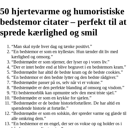
50 hjertevarme og humoristiske
bedstemor citater – perfekt til at
sprede kærlighed og smil
“Man skal nyde hver dag og tænke positivt.”
“En bedstemor er som en tryllestav. Hun tænder dit liv med
kærlighed og omsorg.”
“Bedstemødre er som stjerner, der lyser op i vores liv.”
“Der er intet bedre end at blive begravet i en bedstemors kram.”
“Bedstemødre har altid de bedste kram og de bedste cookies.”
“En bedstemor er den bedste lytter og den bedste rådgiver.”
“Bedstemødre passer på os, selv når vi er voksne.”
“Bedstemødre er den perfekte blanding af omsorg og visdom.”
“Et bedstemorblik kan opmuntre selv den mest triste sjæl.”
“Bedstemødre er som en krykke for sjælen.”
“Bedstemødre er de bedste historiefortællere. De har altid en
spændende historie at fortælle.”
“Bedstemødre er som en solskin, der spreder varme og glæde til
alle omkring dem.”
“En bedstemor er en engel, der ser os vokse op og holder os i