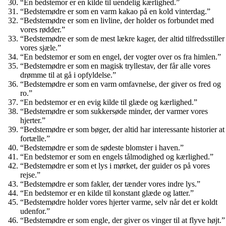
“En bedstemor er en kilde til uendelig kærlighed.”
“Bedstemødre er som en varm kakao på en kold vinterdag.”
“Bedstemødre er som en livline, der holder os forbundet med
vores rødder.”
“Bedstemødre er som de mest lækre kager, der altid tilfredsstiller
vores sjæle.”
“En bedstemor er som en engel, der vogter over os fra himlen.”
“Bedstemødre er som en magisk tryllestav, der får alle vores
drømme til at gå i opfyldelse.”
“Bedstemødre er som en varm omfavnelse, der giver os fred og
ro.”
“En bedstemor er en evig kilde til glæde og kærlighed.”
“Bedstemødre er som sukkersøde minder, der varmer vores
hjerter.”
“Bedstemødre er som bøger, der altid har interessante historier at
fortælle.”
“Bedstemødre er som de sødeste blomster i haven.”
“En bedstemor er som en engels tålmodighed og kærlighed.”
“Bedstemødre er som et lys i mørket, der guider os på vores
rejse.”
“Bedstemødre er som fakler, der tænder vores indre lys.”
“En bedstemor er en kilde til konstant glæde og latter.”
“Bedstemødre holder vores hjerter varme, selv når det er koldt
udenfor.”
“Bedstemødre er som engle, der giver os vinger til at flyve højt.”