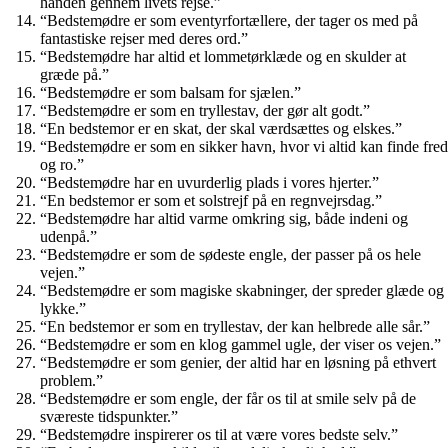
hånden gennem livets rejse.”
“Bedstemødre er som eventyrfortællere, der tager os med på
fantastiske rejser med deres ord.”
“Bedstemødre har altid et lommetørklæde og en skulder at
græde på.”
“Bedstemødre er som balsam for sjælen.”
“Bedstemødre er som en tryllestav, der gør alt godt.”
“En bedstemor er en skat, der skal værdsættes og elskes.”
“Bedstemødre er som en sikker havn, hvor vi altid kan finde fred
og ro.”
“Bedstemødre har en uvurderlig plads i vores hjerter.”
“En bedstemor er som et solstrejf på en regnvejrsdag.”
“Bedstemødre har altid varme omkring sig, både indeni og
udenpå.”
“Bedstemødre er som de sødeste engle, der passer på os hele
vejen.”
“Bedstemødre er som magiske skabninger, der spreder glæde og
lykke.”
“En bedstemor er som en tryllestav, der kan helbrede alle sår.”
“Bedstemødre er som en klog gammel ugle, der viser os vejen.”
“Bedstemødre er som genier, der altid har en løsning på ethvert
problem.”
“Bedstemødre er som engle, der får os til at smile selv på de
sværeste tidspunkter.”
“Bedstemødre inspirerer os til at være vores bedste selv.”