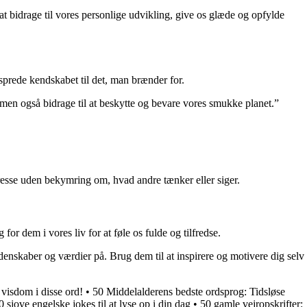
at bidrage til vores personlige udvikling, give os glæde og opfylde
 sprede kendskabet til det, man brænder for.
 men også bidrage til at beskytte og bevare vores smukke planet.”
teresse uden bekymring om, hvad andre tænker eller siger.
for dem i vores liv for at føle os fulde og tilfredse.
denskaber og værdier på. Brug dem til at inspirere og motivere dig selv
 visdom i disse ord!
•
50 Middelalderens bedste ordsprog: Tidsløse
0 sjove engelske jokes til at lyse op i din dag
•
50 gamle vejropskrifter: