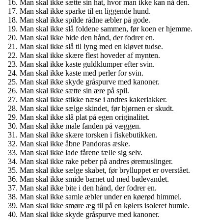
Man skal ikke sætte sin hat, hvor man ikke kan nå den.
Man skal ikke sparke til en liggende hund.
Man skal ikke spilde rådne æbler på gode.
Man skal ikke slå foldene sammen, før koen er hjemme.
Man skal ikke bide den hånd, der fodrer en.
Man skal ikke slå til lyng med en kløvet tudse.
Man skal ikke skære flest hoveder af mynten.
Man skal ikke kaste guldklumper efter svin.
Man skal ikke kaste med perler for svin.
Man skal ikke skyde gråspurve med kanoner.
Man skal ikke sætte sin ære på spil.
Man skal ikke stikke næse i andres kakerlakker.
Man skal ikke sælge skindet, før bjørnen er skudt.
Man skal ikke slå plat på egen originalitet.
Man skal ikke male fanden på væggen.
Man skal ikke skære torsken i fiskebutikken.
Man skal ikke åbne Pandoras æske.
Man skal ikke lade fårene tælle sig selv.
Man skal ikke rake peber på andres øremuslinger.
Man skal ikke sælge skabet, før brylluppet er overstået.
Man skal ikke smide barnet ud med badevandet.
Man skal ikke bite i den hånd, der fodrer en.
Man skal ikke samle æbler under en køerød himmel.
Man skal ikke smøre æg til på en kølers isoleret humle.
Man skal ikke skyde gråspurve med kanoner.