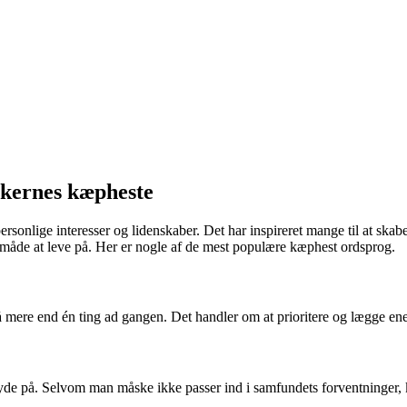
skernes kæpheste
onlige interesser og lidenskaber. Det har inspireret mange til at skabe 
s måde at leve på. Her er nogle af de mest populære kæphest ordsprog.
på mere end én ting ad gangen. Det handler om at prioritere og lægge ene
 byde på. Selvom man måske ikke passer ind i samfundets forventninger