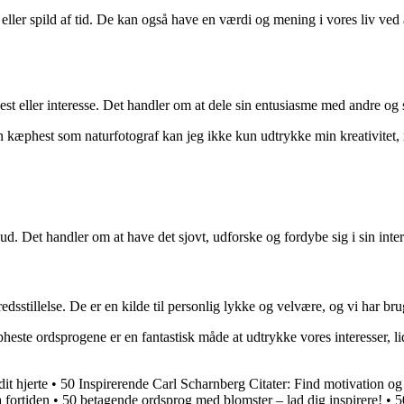
eller spild af tid. De kan også have en værdi og mening i vores liv ved 
phest eller interesse. Det handler om at dele sin entusiasme med andre og
in kæphest som naturfotograf kan jeg ikke kun udtrykke min kreativitet,
t ud. Det handler om at have det sjovt, udforske og fordybe sig i sin in
sstillelse. De er en kilde til personlig lykke og velvære, og vi har brug 
este ordsprogene er en fantastisk måde at udtrykke vores interesser, li
it hjerte
•
50 Inspirerende Carl Scharnberg Citater: Find motivation og
 fortiden
•
50 betagende ordsprog med blomster – lad dig inspirere!
•
5