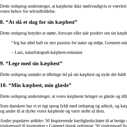
Dette ordsprog understreger, at kæpheste ikke nødvendigvis er vrøvleri 
vores behov for selvudfoldelse.
8. “At slå et slag for sin kæphest”
Dette ordsprog betyder at støtte, forsvare eller tale positivt om sin kæ
“Jeg har altid haft en stor passion for natur og miljø. Gennem m
– Lars, naturfotografi-kæphest-entusiast
9. “Lege med sin kæphest”
Dette ordsprog omtaler at tilbringe tid på sin kæphest og nyde det fuld
10. “Min kæphest, min glæde”
Dette ordsprog understreger, at vores kæpheste bringer os glæde og tilfred
Som danskere har vi et rigt sprog fyldt med ordsprog og udtryk, og kæph
og andre til at dyrke vores kæpheste og være stolte af dem.
Andre populære artikler:
50 Inspirerende kærlighedscitater til at berige d
visdomsord til inspiration
•
Gammel dansk ordsprog: 50 visdomsord fra