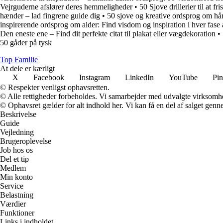
Vejrguderne afslører deres hemmeligheder
•
50 Sjove drillerier til at f
hænder – lad fingrene guide dig
•
50 sjove og kreative ordsprog om hå
inspirerende ordsprog om alder: Find visdom og inspiration i hver fase a
Den eneste ene – Find dit perfekte citat til plakat eller vægdekoration
•
50 gåder på tysk
Top Familie
At dele er kærligt
X
Facebook
Instagram
LinkedIn
YouTube
Pin
© Respekter venligst ophavsretten.
© Alle rettigheder forbeholdes. Vi samarbejder med udvalgte virksomhed
© Ophavsret gælder for alt indhold her. Vi kan få en del af salget genne
Beskrivelse
Guide
Vejledning
Brugeroplevelse
Job hos os
Del et tip
Medlem
Min konto
Service
Belastning
Værdier
Funktioner
Links i indholdet