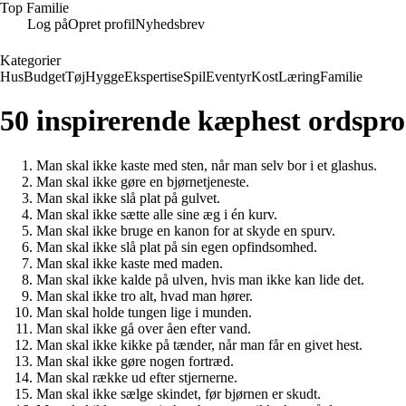
Top Familie
Log på
Opret profil
Nyhedsbrev
Kategorier
Hus
Budget
Tøj
Hygge
Ekspertise
Spil
Eventyr
Kost
Læring
Familie
50 inspirerende kæphest ordsprog
Man skal ikke kaste med sten, når man selv bor i et glashus.
Man skal ikke gøre en bjørnetjeneste.
Man skal ikke slå plat på gulvet.
Man skal ikke sætte alle sine æg i én kurv.
Man skal ikke bruge en kanon for at skyde en spurv.
Man skal ikke slå plat på sin egen opfindsomhed.
Man skal ikke kaste med maden.
Man skal ikke kalde på ulven, hvis man ikke kan lide det.
Man skal ikke tro alt, hvad man hører.
Man skal holde tungen lige i munden.
Man skal ikke gå over åen efter vand.
Man skal ikke kikke på tænder, når man får en givet hest.
Man skal ikke gøre nogen fortræd.
Man skal række ud efter stjernerne.
Man skal ikke sælge skindet, før bjørnen er skudt.