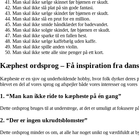
Man skal ikke sælge skinnet før bjørnen er skudt.
Man skal ikke slå plat på sin gode fantasi.
Man skal ikke sælge skindet før bjørnen er skudt.
Man skal ikke slå en prut for en million.
Man skal ikke smide håndklædet for badevandet.
Man skal ikke solgte skindet, før bjørnen er skudt.
Man skal ikke sparke til en fallen hest.
Man skal ikke sælge kaffebælg uden kaffe.
Man skal ikke spille anden violin.
Man skal ikke sette alle sine penger på ett kort.
Kæphest ordsprog – Få inspiration fra dan
Kæpheste er en sjov og underholdende hobby, hvor folk dyrker deres pers
blevet en del af vores sprog og afspejler både vores interesser og vore
1. “Man kan ikke ride to kæpheste på én gang”
Dette ordsprog bruges til at understrege, at det er umuligt at fokusere 
2. “Der er ingen ukrudtsblomster”
Dette ordsprog minder os om, at alle har noget unikt og værdifuldt at