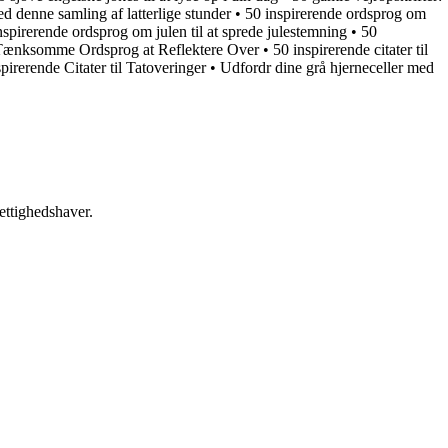
d denne samling af latterlige stunder
•
50 inspirerende ordsprog om
nspirerende ordsprog om julen til at sprede julestemning
•
50
 Tænksomme Ordsprog at Reflektere Over
•
50 inspirerende citater til
pirerende Citater til Tatoveringer
•
Udfordr dine grå hjerneceller med
ettighedshaver.