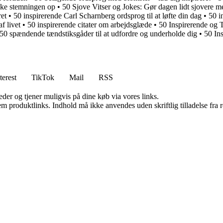
riske stemningen op
•
50 Sjove Vitser og Jokes: Gør dagen lidt sjovere me
ret
•
50 inspirerende Carl Scharnberg ordsprog til at løfte din dag
•
50 i
f livet
•
50 inspirerende citater om arbejdsglæde
•
50 Inspirerende og
50 spændende tændstiksgåder til at udfordre og underholde dig
•
50 Ins
terest
TikTok
Mail
RSS
er og tjener muligvis på dine køb via vores links.
m produktlinks. Indhold må ikke anvendes uden skriftlig tilladelse fra r