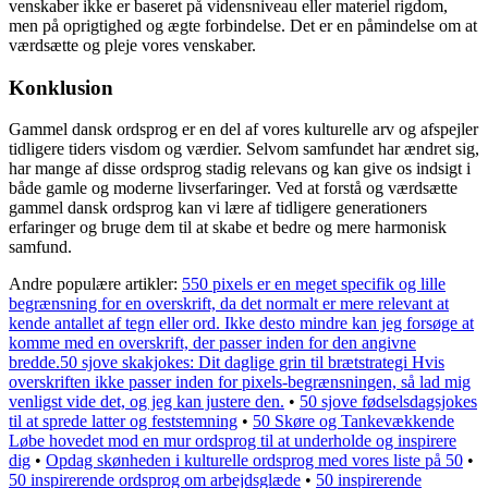
venskaber ikke er baseret på vidensniveau eller materiel rigdom,
men på oprigtighed og ægte forbindelse. Det er en påmindelse om at
værdsætte og pleje vores venskaber.
Konklusion
Gammel dansk ordsprog er en del af vores kulturelle arv og afspejler
tidligere tiders visdom og værdier. Selvom samfundet har ændret sig,
har mange af disse ordsprog stadig relevans og kan give os indsigt i
både gamle og moderne livserfaringer. Ved at forstå og værdsætte
gammel dansk ordsprog kan vi lære af tidligere generationers
erfaringer og bruge dem til at skabe et bedre og mere harmonisk
samfund.
Andre populære artikler:
550 pixels er en meget specifik og lille
begrænsning for en overskrift, da det normalt er mere relevant at
kende antallet af tegn eller ord. Ikke desto mindre kan jeg forsøge at
komme med en overskrift, der passer inden for den angivne
bredde.50 sjove skakjokes: Dit daglige grin til brætstrategi Hvis
overskriften ikke passer inden for pixels-begrænsningen, så lad mig
venligst vide det, og jeg kan justere den.
•
50 sjove fødselsdagsjokes
til at sprede latter og feststemning
•
50 Skøre og Tankevækkende
Løbe hovedet mod en mur ordsprog til at underholde og inspirere
dig
•
Opdag skønheden i kulturelle ordsprog med vores liste på 50
•
50 inspirerende ordsprog om arbejdsglæde
•
50 inspirerende