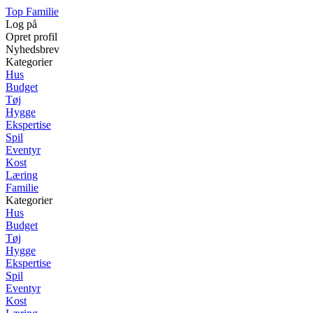
Top Familie
Log på
Opret profil
Nyhedsbrev
Kategorier
Hus
Budget
Tøj
Hygge
Ekspertise
Spil
Eventyr
Kost
Læring
Familie
Kategorier
Hus
Budget
Tøj
Hygge
Ekspertise
Spil
Eventyr
Kost