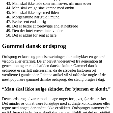
Man skal ikke lade som man sover, når man sover
Man skal vælge sine kampe med omhu
Man skal ikke lege med ilden
Morgenstund har guld i mund
Bedre sent end aldrig
Det er bedre at forebygge end at helbrede
Den der intet vover, intet vinder
Det er aldrig for sent at lære
Gammel dansk ordsprog
Ordsprog er korte og præcise sætninger, der udtrykker en generel
visdom eller erfaring. De er blevet videregivet fra generation til
generation og er en del af den danske kultur. Gammel dansk
ordsprog er særligt interessante, da de afspejler historien og
værdierne i gamle tider. I denne artikel vil vi udforske nogle af de
mest populære gammel danske ordsprog, der stadig bruges i dag.
“Man skal ikke sælge skindet, før bjørnen er skudt.”
Dette ordsprog advarer mod at tage noget for givet, før det er sket.
Det minder os om at være forsigtige med at drage konklusioner eller
regne med noget, der endnu ikke er sikkert. Ordsproget stammer fra
en tid, hvor skindet fra et skudt dyr var værdifuldt, og det var vigtigt