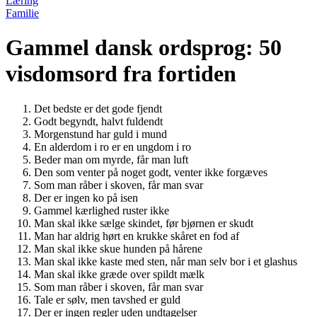
Læring
Familie
Gammel dansk ordsprog: 50
visdomsord fra fortiden
Det bedste er det gode fjendt
Godt begyndt, halvt fuldendt
Morgenstund har guld i mund
En alderdom i ro er en ungdom i ro
Beder man om myrde, får man luft
Den som venter på noget godt, venter ikke forgæves
Som man råber i skoven, får man svar
Der er ingen ko på isen
Gammel kærlighed ruster ikke
Man skal ikke sælge skindet, før bjørnen er skudt
Man har aldrig hørt en krukke skåret en fod af
Man skal ikke skue hunden på hårene
Man skal ikke kaste med sten, når man selv bor i et glashus
Man skal ikke græde over spildt mælk
Som man råber i skoven, får man svar
Tale er sølv, men tavshed er guld
Der er ingen regler uden undtagelser