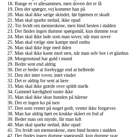
Bange er vi allesammen, men doven det er få
Den der spørger, vej kommer han på
Man skal ikke sælge skindet, før bjørnen er skudt
Man skal sparke nedad, ikke opad
Tro hvidt om menneskene, men bind hesten i stalden
Der findes ingen dumme spørgsmål, kun dumme svar
Man skal ikke lade som man sover, når man sover
Man skal vælge sine kampe med omhu
Man skal ikke lege med ilden
Man skal ikke kaste med sten, når man selv bor i et glashus
Morgenstund har guld i mund
Bedre sent end aldrig
Det er bedre at forebygge end at helbrede
Den der intet vover, intet vinder
Det er aldrig for sent at lære
Man skal ikke græde over spildt mælk
Gammel kærlighed ruster ikke
Man skal ikke skue hunden på hårene
Der er ingen ko på isen
Den som venter på noget godt, venter ikke forgæves
Man har aldrig hørt en krukke skåret en fod af
Beder man om myrde, får man luft
Man skal sparke nedad, ikke opad
Tro hvidt om menneskene, men bind hesten i stalden
Der findes ingen dumme spørgsmål, kun dumme svar