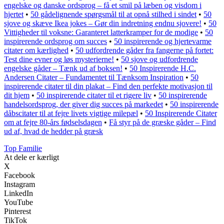
engelske og danske ordsprog – få et smil på læben og visdom i
hjertet
•
50 gådelignende spørgsmål til at opnå stilhed i sindet
•
50
sjove og skæve Ikea jokes – Gør din indretning endnu sjovere!
•
50
Vittigheder til voksne: Garanteret latterkramper for de modige
•
50
inspirerende ordsprog om succes
•
50 inspirerende og hjertevarme
citater om kærlighed
•
50 udfordrende gåder fra fangerne på fortet:
Test dine evner og løs mysterierne!
•
50 sjove og udfordrende
engelske gåder – Tænk ud af boksen!
•
50 Inspirerende H.C.
Andersen Citater – Fundamentet til Tænksom Inspiration
•
50
inspirerende citater til din plakat – Find den perfekte motivasjon til
dit hjem
•
50 inspirerende citater til et rigere liv
•
50 inspirerende
handelsordsprog, der giver dig succes på markedet
•
50 inspirerende
dåbscitater til at fejre livets vigtige milepæl
•
50 Inspirerende Citater
om at fejre 80-års fødselsdagen
•
Få styr på de græske gåder – Find
ud af, hvad de hedder på græsk
Top Familie
At dele er kærligt
X
Facebook
Instagram
LinkedIn
YouTube
Pinterest
TikTok