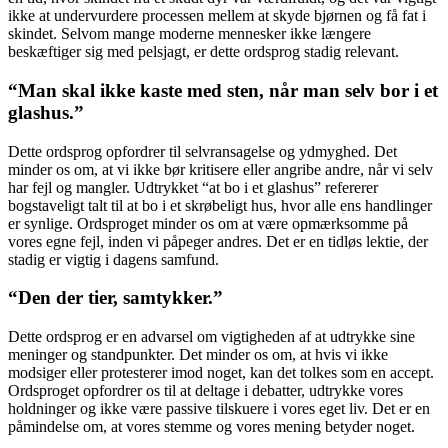
ikke at undervurdere processen mellem at skyde bjørnen og få fat i
skindet. Selvom mange moderne mennesker ikke længere
beskæftiger sig med pelsjagt, er dette ordsprog stadig relevant.
“Man skal ikke kaste med sten, når man selv bor i et
glashus.”
Dette ordsprog opfordrer til selvransagelse og ydmyghed. Det
minder os om, at vi ikke bør kritisere eller angribe andre, når vi selv
har fejl og mangler. Udtrykket “at bo i et glashus” refererer
bogstaveligt talt til at bo i et skrøbeligt hus, hvor alle ens handlinger
er synlige. Ordsproget minder os om at være opmærksomme på
vores egne fejl, inden vi påpeger andres. Det er en tidløs lektie, der
stadig er vigtig i dagens samfund.
“Den der tier, samtykker.”
Dette ordsprog er en advarsel om vigtigheden af at udtrykke sine
meninger og standpunkter. Det minder os om, at hvis vi ikke
modsiger eller protesterer imod noget, kan det tolkes som en accept.
Ordsproget opfordrer os til at deltage i debatter, udtrykke vores
holdninger og ikke være passive tilskuere i vores eget liv. Det er en
påmindelse om, at vores stemme og vores mening betyder noget.