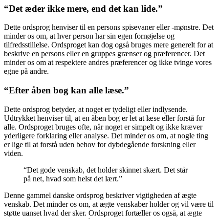
“Det æder ikke mere, end det kan lide.”
Dette ordsprog henviser til en persons spisevaner eller -mønstre. Det
minder os om, at hver person har sin egen fornøjelse og
tilfredsstillelse. Ordsproget kan dog også bruges mere generelt for at
beskrive en persons eller en gruppes grænser og præferencer. Det
minder os om at respektere andres præferencer og ikke tvinge vores
egne på andre.
“Efter åben bog kan alle læse.”
Dette ordsprog betyder, at noget er tydeligt eller indlysende.
Udtrykket henviser til, at en åben bog er let at læse eller forstå for
alle. Ordsproget bruges ofte, når noget er simpelt og ikke kræver
yderligere forklaring eller analyse. Det minder os om, at nogle ting
er lige til at forstå uden behov for dybdegående forskning eller
viden.
“Det gode venskab, det holder skinnet skært. Det står
på net, hvad som helst det lært.”
Denne gammel danske ordsprog beskriver vigtigheden af ægte
venskab. Det minder os om, at ægte venskaber holder og vil være til
støtte uanset hvad der sker. Ordsproget fortæller os også, at ægte