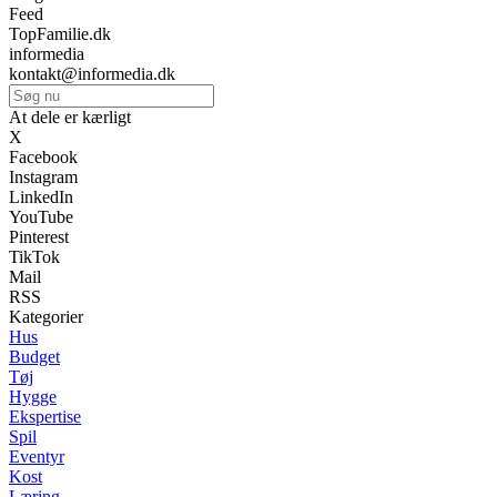
Feed
TopFamilie.dk
informedia
kontakt@informedia.dk
At dele er kærligt
X
Facebook
Instagram
LinkedIn
YouTube
Pinterest
TikTok
Mail
RSS
Kategorier
Hus
Budget
Tøj
Hygge
Ekspertise
Spil
Eventyr
Kost
Læring