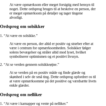
At være opmærksom eller meget forsigtig med hensyn til
noget. Dette ordsprog bruges til at beskrive en person, der
er meget opmærksom på detaljer og tager tingene
alvorligt.
Ordsprog om solsikker
1. “At være en solsikke.”
At være en person, der altid er positiv og stræber efter at
være i centrum for opmærksomheden. Solsikker følger
solens bevægelser og stråler altid mod lyset, hvilket
symboliserer optimismen og et positivt livssyn.
2. “At se verden gennem solsikkeøjne.”
At se verden på en positiv måde og finde glæde og
skønhed i selv de små ting. Dette ordsprog opfordrer os til
at være opmærksomme på det positive og værdsætte livets
enkle glæder.
Ordsprog om nelliker
1. “At være i karnapper og vente på nelliker.”