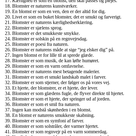
Kærlighed er som en blomst, den skal passes og plejes.
Blomster er naturens kunstværker.
En blomst er som en ven, den er der altid for dig.
Livet er som en buket blomster, det er smukt og farverigt.
Blomster er naturens kærlighedserklæring.
Blomster er sjælens sprog.
Blomster er det smukkeste smykke.
Blomster er solskin på en regnvejrsdag.
Blomster er poesi fra naturen.
Blomster er naturens måde at sige “jeg elsker dig” på.
Ingen blomst er for lille til at sprede glæde.
Blomster er som musik, de kan løfte humøret.
Blomster er som en varm omfavnelse.
Blomster er naturens mest betagende malerier.
Blomster er som et smukt landskab malet i farver.
Blomster er som stjerner, der følger os på vores vej.
Et hjerte, der blomstrer, er et hjerte, der lever.
Blomster er som glædens fugle, de flyver direkte til hjertet.
Blomster er som et hjerte, der springer ud af jorden.
Blomster er som et smil fra naturen.
Ingen kan modstå skønheden i en blomst.
En blomst er naturens smukkeste skabning.
Blomster er som en symfoni af farver.
Blomster er som solstråler, der varmer hjertet.
Blomster er som regnvejr på en varm sommerdag.