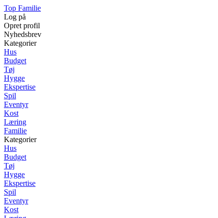
Top Familie
Log på
Opret profil
Nyhedsbrev
Kategorier
Hus
Budget
Tøj
Hygge
Ekspertise
Spil
Eventyr
Kost
Læring
Familie
Kategorier
Hus
Budget
Tøj
Hygge
Ekspertise
Spil
Eventyr
Kost