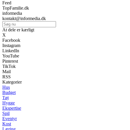
Feed
TopFamilie.dk
informedia
kontakt@informedia.dk
At dele er kærligt
X
Facebook
Instagram
LinkedIn
YouTube
Pinterest
TikTok
Mail
RSS
Kategorier
Hus
Budget
Tøj
Hygge
Ekspertise
Spil
Eventyr
Kost
Læring