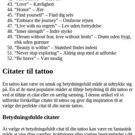
“Love” – Kærlighed
“Honor” – Ære
“Find yourself” – Find dig selv
“Embrace the journey” – Omfavne rejsen
“Live with no regrets” – Lev uden fortrydelse
“Inner strength” – Indre styrke
“Dream without fear, love without limits” – Drøm uden frygt,
elsk uden grænser
“Beauty is within” – Skønhed findes indeni
“Never stop exploring” – Aldrig stop med at udforske
“Be brave” – Vær modig
Citater til tattoo
En tattoo kan være en smuk og betydningsfuld måde at udtrykke sig
på. En af de mest populære måder at tilføje betydning til din tattoo er
ved at tilføje et citat eller en særlig sætning. I denne artikel vil vi
udforske forskellige citater til tattoo og give dig inspiration til at
vælge det perfekte citat til din næste tattoo.
Betydningsfulde citater
At vælge et betydningsfuldt citat til din tattoo kan være en fantastisk
måde at vise dine værdier, holdninger eller vigtige begivenheder i dit