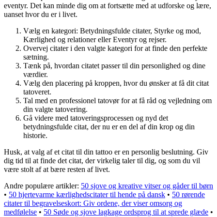
eventyr. Det kan minde dig om at fortsætte med at udforske og lære,
uanset hvor du er i livet.
Vælg en kategori: Betydningsfulde citater, Styrke og mod,
Kærlighed og relationer eller Eventyr og rejser.
Overvej citater i den valgte kategori for at finde den perfekte
sætning.
Tænk på, hvordan citatet passer til din personlighed og dine
værdier.
Vælg den placering på kroppen, hvor du ønsker at få dit citat
tatoveret.
Tal med en professionel tatovør for at få råd og vejledning om
din valgte tatovering.
Gå videre med tatoveringsprocessen og nyd det
betydningsfulde citat, der nu er en del af din krop og din
historie.
Husk, at valg af et citat til din tattoo er en personlig beslutning. Giv
dig tid til at finde det citat, der virkelig taler til dig, og som du vil
være stolt af at bære resten af livet.
Andre populære artikler:
50 sjove og kreative vitser og gåder til børn
•
50 hjertevarme kærlighedscitater til hende på dansk
•
50 rørende
citater til begravelseskort: Giv ordene, der viser omsorg og
medfølelse
•
50 Søde og sjove lagkage ordsprog til at sprede glæde
•