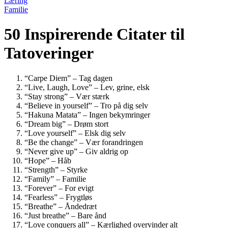
Læring
Familie
50 Inspirerende Citater til
Tatoveringer
“Carpe Diem” – Tag dagen
“Live, Laugh, Love” – Lev, grine, elsk
“Stay strong” – Vær stærk
“Believe in yourself” – Tro på dig selv
“Hakuna Matata” – Ingen bekymringer
“Dream big” – Drøm stort
“Love yourself” – Elsk dig selv
“Be the change” – Vær forandringen
“Never give up” – Giv aldrig op
“Hope” – Håb
“Strength” – Styrke
“Family” – Familie
“Forever” – For evigt
“Fearless” – Frygtløs
“Breathe” – Åndedræt
“Just breathe” – Bare ånd
“Love conquers all” – Kærlighed overvinder alt