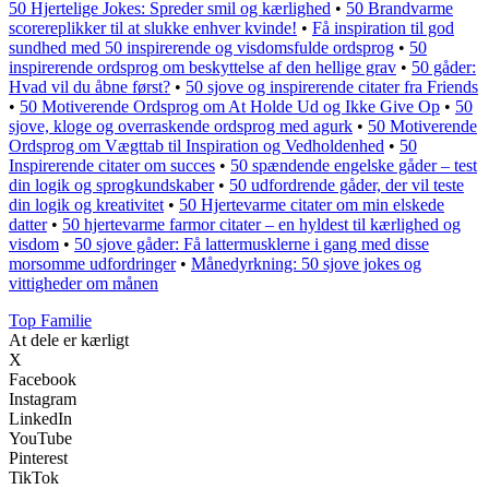
50 Hjertelige Jokes: Spreder smil og kærlighed
•
50 Brandvarme
scorereplikker til at slukke enhver kvinde!
•
Få inspiration til god
sundhed med 50 inspirerende og visdomsfulde ordsprog
•
50
inspirerende ordsprog om beskyttelse af den hellige grav
•
50 gåder:
Hvad vil du åbne først?
•
50 sjove og inspirerende citater fra Friends
•
50 Motiverende Ordsprog om At Holde Ud og Ikke Give Op
•
50
sjove, kloge og overraskende ordsprog med agurk
•
50 Motiverende
Ordsprog om Vægttab til Inspiration og Vedholdenhed
•
50
Inspirerende citater om succes
•
50 spændende engelske gåder – test
din logik og sprogkundskaber
•
50 udfordrende gåder, der vil teste
din logik og kreativitet
•
50 Hjertevarme citater om min elskede
datter
•
50 hjertevarme farmor citater – en hyldest til kærlighed og
visdom
•
50 sjove gåder: Få lattermusklerne i gang med disse
morsomme udfordringer
•
Månedyrkning: 50 sjove jokes og
vittigheder om månen
Top Familie
At dele er kærligt
X
Facebook
Instagram
LinkedIn
YouTube
Pinterest
TikTok