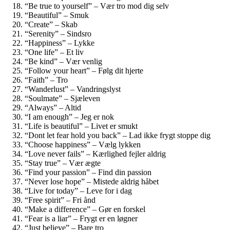
“Be true to yourself” – Vær tro mod dig selv
“Beautiful” – Smuk
“Create” – Skab
“Serenity” – Sindsro
“Happiness” – Lykke
“One life” – Et liv
“Be kind” – Vær venlig
“Follow your heart” – Følg dit hjerte
“Faith” – Tro
“Wanderlust” – Vandringslyst
“Soulmate” – Sjæleven
“Always” – Altid
“I am enough” – Jeg er nok
“Life is beautiful” – Livet er smukt
“Dont let fear hold you back” – Lad ikke frygt stoppe dig
“Choose happiness” – Vælg lykken
“Love never fails” – Kærlighed fejler aldrig
“Stay true” – Vær ægte
“Find your passion” – Find din passion
“Never lose hope” – Mistede aldrig håbet
“Live for today” – Leve for i dag
“Free spirit” – Fri ånd
“Make a difference” – Gør en forskel
“Fear is a liar” – Frygt er en løgner
“Just believe” – Bare tro