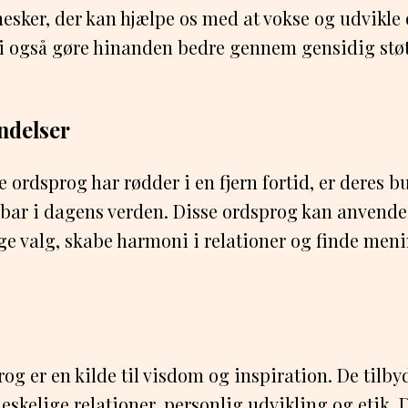
sker, der kan hjælpe os med at vokse og udvikle 
 vi også gøre hinanden bedre gennem gensidig stø
ndelser
 ordsprog har rødder i en fjern fortid, er deres 
gbar i dagens verden. Disse ordsprog kan anvende
tige valg, skabe harmoni i relationer og finde meni
og er en kilde til visdom og inspiration. De tilby
eskelige relationer, personlig udvikling og etik. 