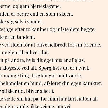
berne, og gem hjerteslagene.
nden er bedre end en sten i skoen.
ke sig selv i vandet.
e jage efter to kaniner og miste dem begge.
te er en tandem.
ved ilden for at blive helbredt for sin brænde.
r nøglen til enhver dør.
en på andre, hvis dit eget hus er af glas.
 klogeste ved alt. Spørg hvis du er i tvivl.
or mange ting, frygten gør ondt værre.
behandler en hund, afslører din egen karakter.
stikker ud, bliver slået i.
e sætte sin hat på, før man har kørt hatten af.
e den gamle, ikke vejene, om vej.