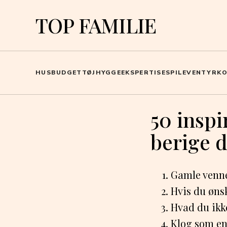
TOP FAMILIE
HUS
BUDGET
TØJ
HYGGE
EKSPERTISE
SPIL
EVENTYR
K
50 inspi
berige di
Gamle venne
Hvis du ønsk
Hvad du ikk
Klog som en