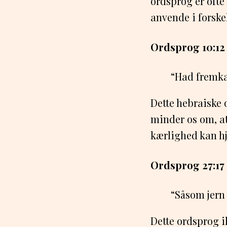
ordsprog er ofte
anvende i forsk
Ordsprog 10:12
“Had fremka
Dette hebraiske 
minder os om, at
kærlighed kan hj
Ordsprog 27:17
“Såsom jern 
Dette ordsprog il