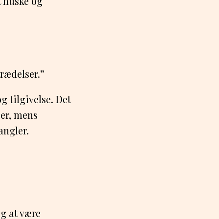
t huske og
rædelser.”
 tilgivelse. Det
ser, mens
angler.
og at være