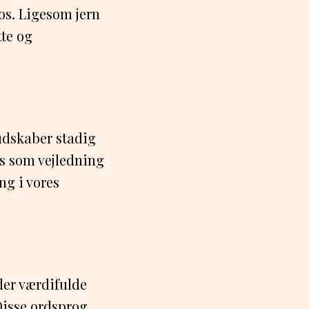
os. Ligesom jern
tte og
budskaber stadig
s som vejledning
ng i vores
der værdifulde
Disse ordsprog