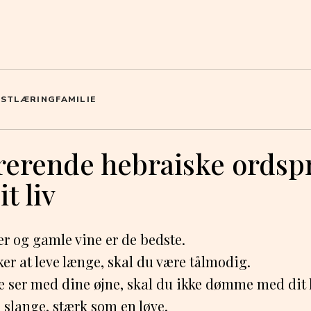
OST
LÆRING
FAMILIE
rerende hebraiske ordspro
t liv
r og gamle vine er de bedste.
er at leve længe, skal du være tålmodig.
e ser med dine øjne, skal du ikke dømme med dit h
 slange, stærk som en løve.