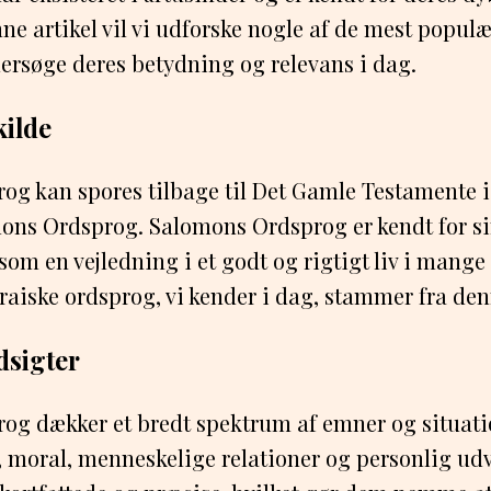
nne artikel vil vi udforske nogle af de mest popul
ersøge deres betydning og relevans i dag.
ilde
og kan spores tilbage til Det Gamle Testamente i
mons Ordsprog. Salomons Ordsprog er kendt for s
 som en vejledning i et godt og rigtigt liv i mang
aiske ordsprog, vi kender i dag, stammer fra den
dsigter
og dækker et bredt spektrum af emner og situatio
k, moral, menneskelige relationer og personlig udv