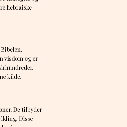
ære hebraiske
 Bibelen,
in visdom og er
e århundreder.
ne kilde.
ner. De tilbyder
ikling. Disse