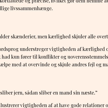
 kortfattede og præcise, hvilket gør dem nemme a
ellige livssammenhænge.
lder skænderier, men kærlighed skjuler alle overt
ordsprog understreger vigtigheden af kærlighed og
 had kun fører til konflikter og uoverensstemmel
ælpe med at overvinde og skjule andres fejl og m
sliber jern, sådan sliber en mand sin næste.”
lustrerer vigtigheden af ​​at have gode relationer 