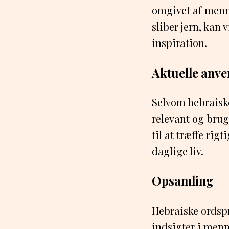
omgivet af menne
sliber jern, kan
inspiration.
Aktuelle anve
Selvom hebraiske
relevant og bru
til at træffe rig
daglige liv.
Opsamling
Hebraiske ordspr
indsigter i menn