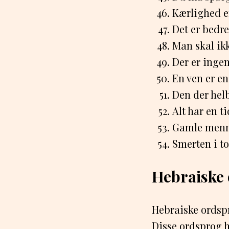
Kærlighed er
Det er bedre
Man skal ikk
Der er ingen
En ven er en
Den der helb
Alt har en ti
Gamle menne
Smerten i to 
Hebraiske
Hebraiske ordspr
Disse ordsprog h