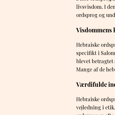
livsvisdom. I de
ordsprog og und
Visdommens k
Hebraiske ordspr
specifikt i Salo
blevet betragtet
Mange af de hebr
Værdifulde in
Hebraiske ordspr
vejledning i eti