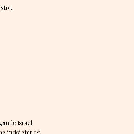
stor.
gamle Israel.
ybe indsigter og