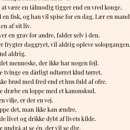
 at være en tålmodig tigger end en vred konge.
en fisk, og han vil spise for en dag. Lær en mand 
en af sit liv.
er en grav for andre, falder selv i den.
er frygter daggryet, vil aldrig opleve solopgangen
nd aldrig.
 det menneske, der ikke har nogen fejl.
 tvinge en dårligt udtørret klud tørret.
kke brød med fred end et hus fuld af ofre.
e dræbe en loppe med et kanonskud.
n vilje, er der en vej.
ippe det, man ikke kan ændre.
e livet og drikke dybt af livets kilde.
 undgå at se én, der vil se dig.