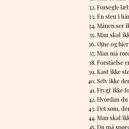
Forsegle læ
En sten i hå
Månen ser ik
Man skal ikk
Øjne og hjer
Man må røre 
Forståelse e
Kast ikke st
Selv ikke den
Frygt ikke f
Hvordan du 
Det søm, der 
Man skal ikk
Du må spørg