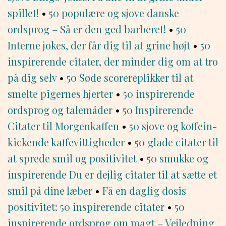
spillet!
•
50 populære og sjove danske
ordsprog – Så er den ged barberet!
•
50
Interne jokes, der får dig til at grine højt
•
50
inspirerende citater, der minder dig om at tro
på dig selv
•
50 Søde scorereplikker til at
smelte pigernes hjerter
•
50 inspirerende
ordsprog og talemåder
•
50 Inspirerende
Citater til Morgenkaffen
•
50 sjove og koffein-
kickende kaffevittigheder
•
50 glade citater til
at sprede smil og positivitet
•
50 smukke og
inspirerende Du er dejlig citater til at sætte et
smil på dine læber
•
Få en daglig dosis
positivitet: 50 inspirerende citater
•
50
inspirerende ordsprog om magt – Vejledning