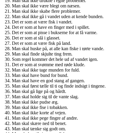
Man skal ikke drukne i egne problemer.
Man skal ikke være blegt om næsen.
Man skal ikke skabe flere problemer.
Man skal ikke gå i vandet uden at kende bunden.
Det er som at være fisk i vandet.
Det er som at have en finger med i spillet.
Det er som at pisse i bukserne for at få varme.
Det er som at slå i glasset.
Det er som at være fisk på land.
Man skal huske på, at alle kan fiske i rørte vande.
Man skal finde skjulte ting frem.
Som regel kommer det hele ud af vandet igen.
Det er som at svømme med røde klude.
Man skal ikke tage munden for fuld.
Man skal have bund for bund.
Man skal have en god stang af gangen.
Man skal først tælle til ti og finde indsigt i tingene.
Man skal gå lige på og hårdt.
Man skal holde sig til de vante slag.
Man skal ikke pudse æg.
Man skal ikke fise i tobakken.
Man skal ikke korte af vejen.
Man skal ikke pege fingre af andre.
Man skal skære ned til benet.
Man skal tænke sig godt om.