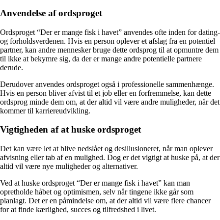
Anvendelse af ordsproget
Ordsproget “Der er mange fisk i havet” anvendes ofte inden for dating-
og forholdsverdenen. Hvis en person oplever et afslag fra en potentiel
partner, kan andre mennesker bruge dette ordsprog til at opmuntre dem
til ikke at bekymre sig, da der er mange andre potentielle partnere
derude.
Derudover anvendes ordsproget også i professionelle sammenhænge.
Hvis en person bliver afvist til et job eller en forfremmelse, kan dette
ordsprog minde dem om, at der altid vil være andre muligheder, når det
kommer til karriereudvikling.
Vigtigheden af ​​at huske ordsproget
Det kan være let at blive nedslået og desillusioneret, når man oplever
afvisning eller tab af en mulighed. Dog er det vigtigt at huske på, at der
altid vil være nye muligheder og alternativer.
Ved at huske ordsproget “Der er mange fisk i havet” kan man
opretholde håbet og optimismen, selv når tingene ikke går som
planlagt. Det er en påmindelse om, at der altid vil være flere chancer
for at finde kærlighed, succes og tilfredshed i livet.