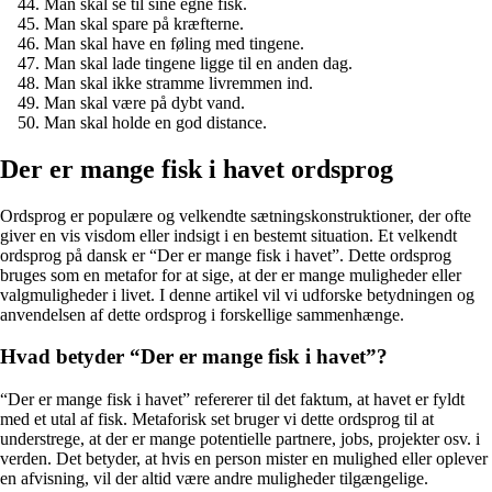
Man skal se til sine egne fisk.
Man skal spare på kræfterne.
Man skal have en føling med tingene.
Man skal lade tingene ligge til en anden dag.
Man skal ikke stramme livremmen ind.
Man skal være på dybt vand.
Man skal holde en god distance.
Der er mange fisk i havet ordsprog
Ordsprog er populære og velkendte sætningskonstruktioner, der ofte
giver en vis visdom eller indsigt i en bestemt situation. Et velkendt
ordsprog på dansk er “Der er mange fisk i havet”. Dette ordsprog
bruges som en metafor for at sige, at der er mange muligheder eller
valgmuligheder i livet. I denne artikel vil vi udforske betydningen og
anvendelsen af dette ordsprog i forskellige sammenhænge.
Hvad betyder “Der er mange fisk i havet”?
“Der er mange fisk i havet” refererer til det faktum, at havet er fyldt
med et utal af fisk. Metaforisk set bruger vi dette ordsprog til at
understrege, at der er mange potentielle partnere, jobs, projekter osv. i
verden. Det betyder, at hvis en person mister en mulighed eller oplever
en afvisning, vil der altid være andre muligheder tilgængelige.