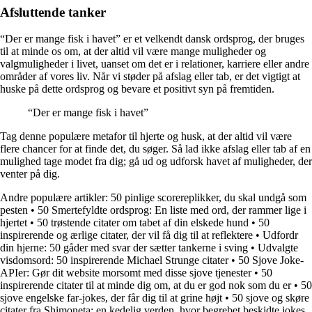
Afsluttende tanker
“Der er mange fisk i havet” er et velkendt dansk ordsprog, der bruges
til at minde os om, at der altid vil være mange muligheder og
valgmuligheder i livet, uanset om det er i relationer, karriere eller andre
områder af vores liv. Når vi støder på afslag eller tab, er det vigtigt at
huske på dette ordsprog og bevare et positivt syn på fremtiden.
“Der er mange fisk i havet”
Tag denne populære metafor til hjerte og husk, at der altid vil være
flere chancer for at finde det, du søger. Så lad ikke afslag eller tab af en
mulighed tage modet fra dig; gå ud og udforsk havet af muligheder, der
venter på dig.
Andre populære artikler:
50 pinlige scorereplikker, du skal undgå som
pesten
•
50 Smertefyldte ordsprog: En liste med ord, der rammer lige i
hjertet
•
50 trøstende citater om tabet af din elskede hund
•
50
inspirerende og ærlige citater, der vil få dig til at reflektere
•
Udfordr
din hjerne: 50 gåder med svar der sætter tankerne i sving
•
Udvalgte
visdomsord: 50 inspirerende Michael Strunge citater
•
50 Sjove Joke-
APIer: Gør dit website morsomt med disse sjove tjenester
•
50
inspirerende citater til at minde dig om, at du er god nok som du er
•
50
sjove engelske far-jokes, der får dig til at grine højt
•
50 sjove og skøre
citater fra Shimoneta: en kedelig verden, hvor begrebet beskidte jokes