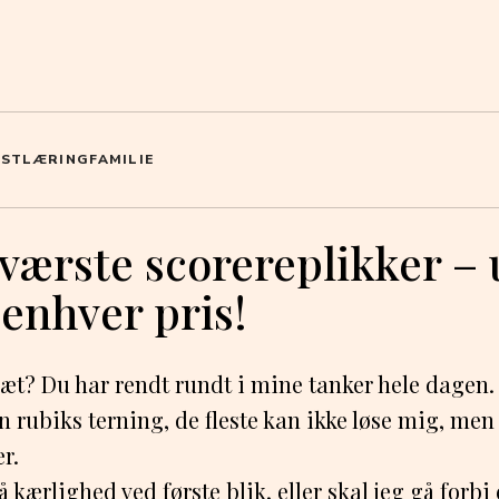
OST
LÆRING
FAMILIE
 værste scorereplikker –
enhver pris!
ræt? Du har rendt rundt i mine tanker hele dagen.
n rubiks terning, de fleste kan ikke løse mig, men 
r.
 kærlighed ved første blik, eller skal jeg gå forbi