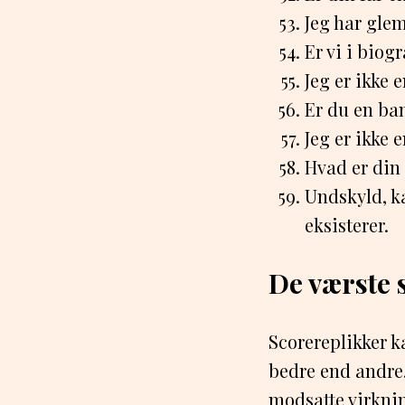
Jeg har gle
Er vi i biog
Jeg er ikke 
Er du en ban
Jeg er ikke 
Hvad er din 
Undskyld, ka
eksisterer.
De værste 
Scorereplikker k
bedre end andre.
modsatte virknin