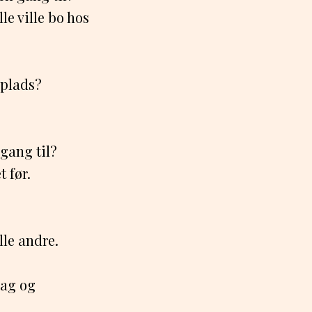
le ville bo hos
 plads?
 gang til?
 før.
lle andre.
mag og