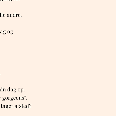
lle andre.
mag og
.
min dag op.
y gorgeous”.
 tager afsted?