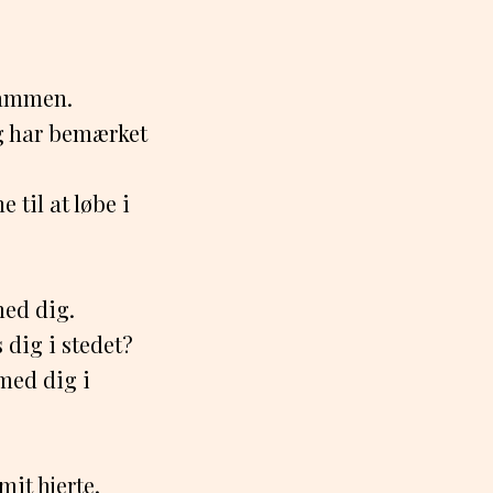
 sammen.
eg har bemærket
 til at løbe i
med dig.
 dig i stedet?
 med dig i
mit hjerte.