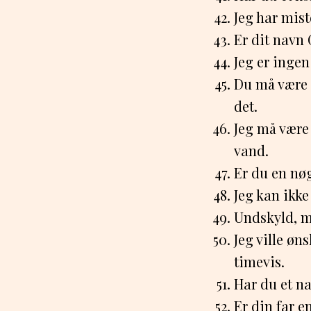
Jeg har mist
Er dit navn 
Jeg er ingen
Du må være e
det.
Jeg må være 
vand.
Er du en nøg
Jeg kan ikk
Undskyld, me
Jeg ville øn
timevis.
Har du et na
Er din far e