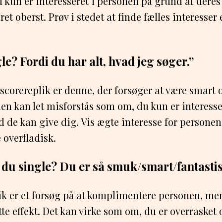
 kun er interesseret i personen på grund af dere
ret oberst. Prøv i stedet at finde fælles interesser
le? Fordi du har alt, hvad jeg søger.”
scorereplik er denne, der forsøger at være smart 
en kan let misforstås som om, du kun er interesse
d de kan give dig. Vis ægte interesse for personen
 overfladisk.
r du single? Du er så smuk/smart/fantastis
k er et forsøg på at komplimentere personen, me
e effekt. Det kan virke som om, du er overrasket o