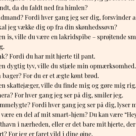
ndt, da du faldt ned fra himlen?
ldmand? Fordi hver gang jeg ser dig, forsvinder a
kal jeg vække dig op fra din skønhedssøvn?
en is, ville du være en lakridspibe – sprøjtende s
g.
k? Fordi du har mit hjerte til pant.
 en dygtig tyv, ville du stjæle min opmærksomhed.
n bager? For du er et ægte kønt brød.
en skattejæger, ville du finde mig og gøre mig rig
era? For hver gang jeg ser på dig, smiler jeg.
mmelygte? Fordi hver gang jeg ser på dig, lyser 
e være en del af mit smart-hjem? Du kan være “He
fthavn i nærheden, eller er det bare mit hjerte, der
t? For jeg er faret vild i dine øjne.