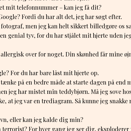
et mit telefonnummer – kan jeg få dit?
Google? Fordi du har alt det, jeg har søgt efter.
 fotograf, men jeg kan helt sikkert billedgøre os
n genial tyv, for du har stjålet mit hjerte uden j
allergisk over for noget. Din skønhed får mine øjne
le? For du har bare låst mit hjerte op.
e tænke på en bedre måde at starte dagen på end 
n jeg har mistet min teddybjørn. Må jeg sove hos
ske, at jeg var en trediagram. Så kunne jeg snakke
vn, eller kan jeg kalde dig min?
n terrorist? For hver gang jeg ser dig, eksploderer 