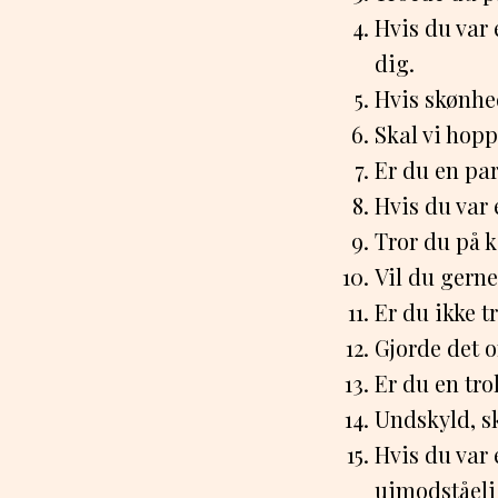
Hvis du var 
dig.
Hvis skønhed
Skal vi hopp
Er du en par
Hvis du var 
Tror du på k
Vil du gerne
Er du ikke t
Gjorde det o
Er du en tro
Undskyld, s
Hvis du var 
uimodståeli