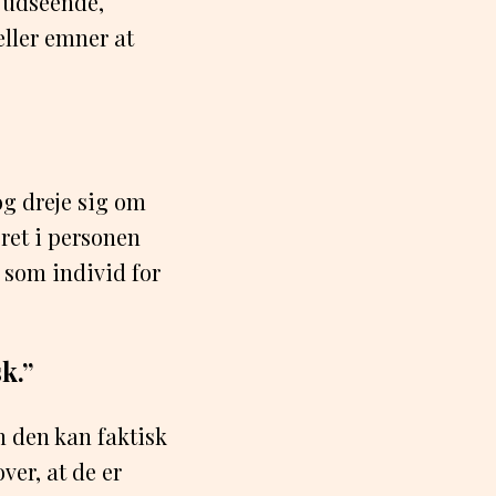
s udseende,
 eller emner at
og dreje sig om
ret i personen
 som individ for
k.”
n den kan faktisk
ver, at de er