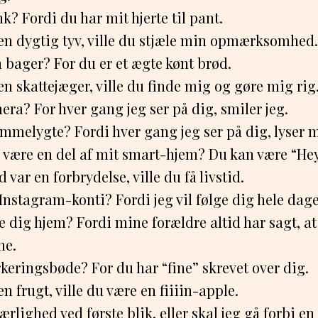
k? Fordi du har mit hjerte til pant.
 en dygtig tyv, ville du stjæle min opmærksomhed.
n bager? For du er et ægte kønt brød.
en skattejæger, ville du finde mig og gøre mig rig
era? For hver gang jeg ser på dig, smiler jeg.
mmelygte? Fordi hver gang jeg ser på dig, lyser 
e være en del af mit smart-hjem? Du kan være “He
 var en forbrydelse, ville du få livstid.
 Instagram-konti? Fordi jeg vil følge dig hele dag
e dig hjem? Fordi mine forældre altid har sagt, at 
me.
keringsbøde? For du har “fine” skrevet over dig.
en frugt, ville du være en fiiiin-apple.
ærlighed ved første blik, eller skal jeg gå forbi en