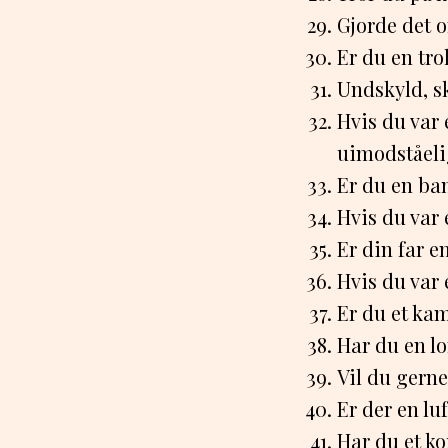
Gjorde det o
Er du en tro
Undskyld, s
Hvis du var 
uimodståeli
Er du en ban
Hvis du var
Er din far e
Hvis du var 
Er du et kam
Har du en lo
Vil du gern
Er der en lu
Har du et kor