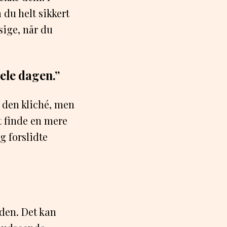
 du helt sikkert
sige, når du
ele dagen.”
r den kliché, men
t finde en mere
g forslidte
rden. Det kan