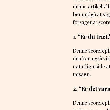
denne artikel vil
bør undgå at sige
forsøger at scor
1. “Er du træ
Denne scorereplik
den kan også vir
naturlig måde at
udsagn.
2. “Er det var
Denne scorereplik