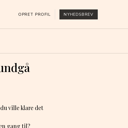
OPRET PROFIL
NYHEDSBREV
 undgå
du ville klare det
 en gang til?