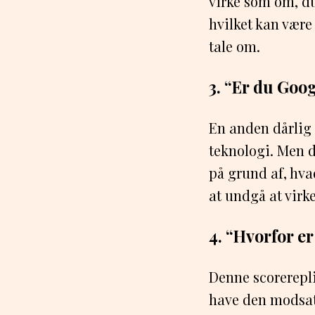
virke som om, du
hvilket kan være 
tale om.
3. “Er du Goog
En anden dårlig 
teknologi. Men d
på grund af, hva
at undgå at virke
4. “Hvorfor e
Denne scorerepli
have den modsatt