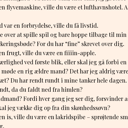
en flyvemaskine, ville du være et lufthavnshotel. Al
 var en forbrydelse, ville du få livstid.
e over at spille spil og bare hoppe tilbage til min
keringsbøde? For du har “fine” skrevet over dig.
en frugt, ville du være en fiiiin-apple.
ærlighed ved første blik, eller skal jeg gå forbi en
 møde en rig ældre mand? Det har jeg aldrig været
ræt? Du har rendt rundt i mine tanker hele dagen.
ndt, da du faldt ned fra himlen?
ldmand? Fordi hver gang jeg ser dig, forsvinder a
kal jeg vække dig op fra din skønhedssøvn?
en is, ville du være en lakridspibe – sprøjtende s
g.