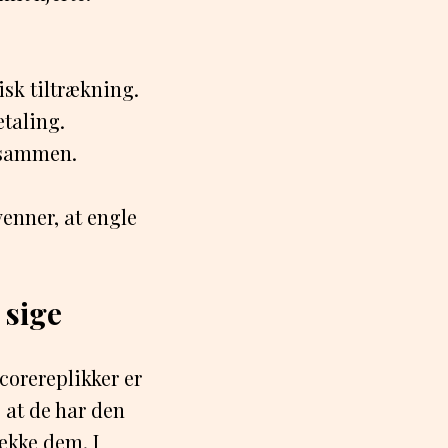
tisk tiltrækning.
etaling.
s sammen.
venner, at engle
 sige
corereplikker er
 at de har den
ække dem. I