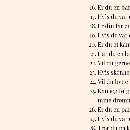
Er du en ban
Hvis du var
Er din far e
Hvis du var 
Er du et kam
Har du en lo
Vil du gern
Hvis skønhed
Vil du bytte
Kan jeg følg
mine drøm
Er du en par
Hvis du var 
Tror du på k