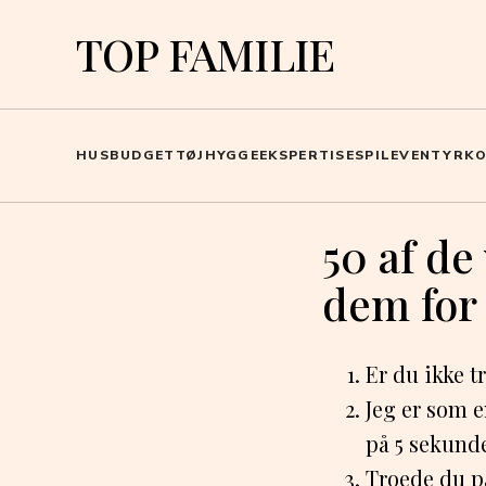
TOP FAMILIE
HUS
BUDGET
TØJ
HYGGE
EKSPERTISE
SPIL
EVENTYR
K
50 af de
dem for 
Er du ikke t
Jeg er som e
på 5 sekunde
Troede du på