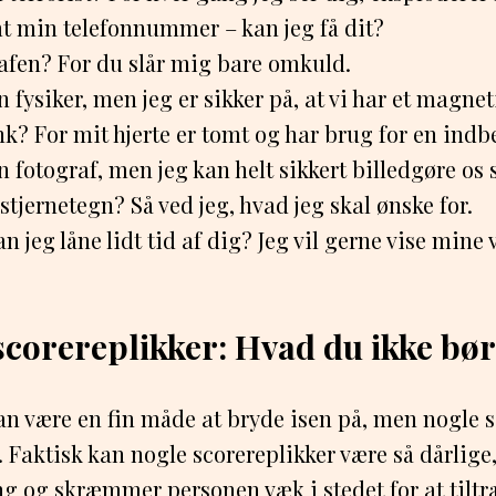
mt min telefonnummer – kan jeg få dit?
rafen? For du slår mig bare omkuld.
en fysiker, men jeg er sikker på, at vi har et magne
k? For mit hjerte er tomt og har brug for en indb
en fotograf, men jeg kan helt sikkert billedgøre o
stjernetegn? Så ved jeg, hvad jeg skal ønske for.
n jeg låne lidt tid af dig? Jeg vil gerne vise mine 
scorereplikker: Hvad du ikke bør
an være en fin måde at bryde isen på, men nogle s
 Faktisk kan nogle scorereplikker være så dårlige,
g og skræmmer personen væk i stedet for at tiltr