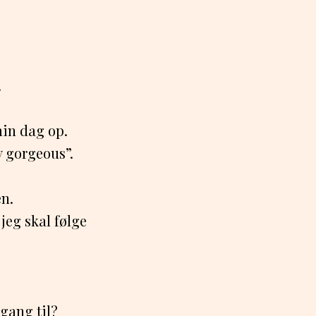
.
min dag op.
y gorgeous”.
en.
jeg skal følge
 gang til?