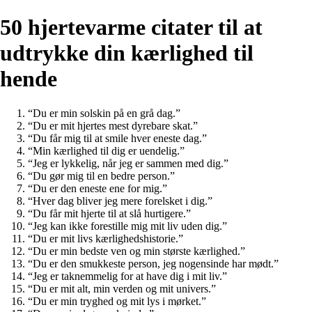
50 hjertevarme citater til at
udtrykke din kærlighed til
hende
“Du er min solskin på en grå dag.”
“Du er mit hjertes mest dyrebare skat.”
“Du får mig til at smile hver eneste dag.”
“Min kærlighed til dig er uendelig.”
“Jeg er lykkelig, når jeg er sammen med dig.”
“Du gør mig til en bedre person.”
“Du er den eneste ene for mig.”
“Hver dag bliver jeg mere forelsket i dig.”
“Du får mit hjerte til at slå hurtigere.”
“Jeg kan ikke forestille mig mit liv uden dig.”
“Du er mit livs kærlighedshistorie.”
“Du er min bedste ven og min største kærlighed.”
“Du er den smukkeste person, jeg nogensinde har mødt.”
“Jeg er taknemmelig for at have dig i mit liv.”
“Du er mit alt, min verden og mit univers.”
“Du er min tryghed og mit lys i mørket.”