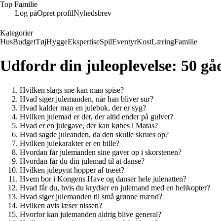
Top Familie
Log på
Opret profil
Nyhedsbrev
Kategorier
Hus
Budget
Tøj
Hygge
Ekspertise
Spil
Eventyr
Kost
Læring
Familie
Udfordr din juleoplevelse: 50 gå
Hvilken slags sne kan man spise?
Hvad siger julemanden, når han bliver sur?
Hvad kalder man en julebuk, der er syg?
Hvilken julemad er det, der altid ender på gulvet?
Hvad er en julegave, der kan købes i Matas?
Hvad sagde juleanden, da den skulle skrues op?
Hvilken julekarakter er en bille?
Hvordan får julemanden sine gaver op i skorstenen?
Hvordan får du din julemad til at danse?
Hvilken julepynt hopper af træet?
Hvem bor i Kongens Have og danser hele julenatten?
Hvad får du, hvis du krydser en julemand med en helikopter?
Hvad siger julemanden til små grønne mænd?
Hvilken avis læser nissen?
Hvorfor kan julemanden aldrig blive general?