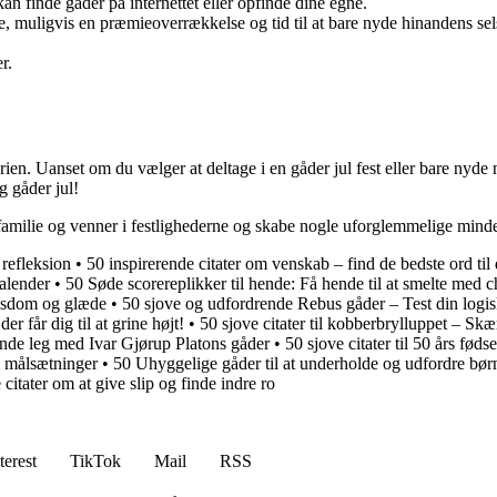
kan finde gåder på internettet eller opfinde dine egne.
rne, muligvis en præmieoverrækkelse og tid til at bare nyde hinandens se
r.
erien. Uanset om du vælger at deltage i en gåder jul fest eller bare nyde
g gåder jul!
familie og venner i festlighederne og skabe nogle uforglemmelige minder
refleksion
•
50 inspirerende citater om venskab – find de bedste ord til
kalender
•
50 Søde scorereplikker til hende: Få hende til at smelte med
visdom og glæde
•
50 sjove og udfordrende Rebus gåder – Test din logi
r får dig til at grine højt!
•
50 sjove citater til kobberbrylluppet – S
nde leg med Ivar Gjørup Platons gåder
•
50 sjove citater til 50 års fød
m målsætninger
•
50 Uhyggelige gåder til at underholde og udfordre bør
citater om at give slip og finde indre ro
terest
TikTok
Mail
RSS