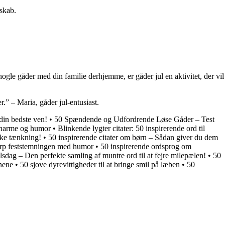
lskab.
 nogle gåder med din familie derhjemme, er gåder jul en aktivitet, der vil
.” – Maria, gåder jul-entusiast.
 din bedste ven!
•
50 Spændende og Udfordrende Løse Gåder – Test
 charme og humor
•
Blinkende lygter citater: 50 inspirerende ord til
ske tænkning!
•
50 inspirerende citater om børn – Sådan giver du dem
kærp feststemningen med humor
•
50 inspirerende ordsprog om
selsdag – Den perfekte samling af muntre ord til at fejre milepælen!
•
50
nene
•
50 sjove dyrevittigheder til at bringe smil på læben
•
50