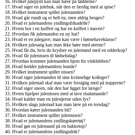
Hvilket julepynt kan man bære på fødderne?
Hvad siger en julebuk, når den er færdig med at spise?
Hvilket instrument spiller julemanden?
Hvad går rundt og er helt ny, men aldrig bruges?
Hvad er julemandens yndlingsfrikadelle?
Hvem bor i en kuffert og har en kuffert i maven?
Hvordan fik julemanden en ny hat?
Hvad er en julegave, man kan være i børnehaveklasse?
Hvilken julesang kan man ikke høre med ørerne?
Hvad får du, hvis du krydser en julemand med en edderkop?
Hvad får julenissen til fødselsdag?
Hvordan kommer julemanden hjem fra vinklubben?
Hvad hedder julemandens hunde?
Hvilket instrument spiller nissen?
Hvad siger julemanden til sine kvinnelige kolleger?
Hvilken julemad skal man være forsigtig med på trapperne?
Hvad siger sneen, når den har ligget for længe?
Hvem hjælper julenissen med at lave risalamande?
Hvad kalder man en julestjerne uden lys?
Hvilken slags julemad kan man lære på en torsdag?
Hvordan kører julemanden bil?
Hvilket instrument spiller julemusen?
Hvad er julemandens yndlingskøretøj?
Hvad gør en julemand på en bakketop?
Hvad er julemandens yndlingsdrik?