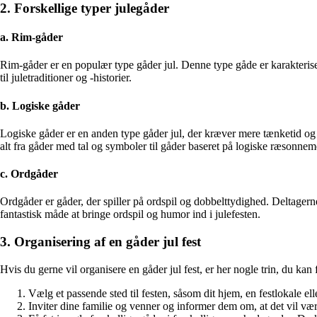
2. Forskellige typer julegåder
a. Rim-gåder
Rim-gåder er en populær type gåder jul. Denne type gåde er karakterise
til juletraditioner og -historier.
b. Logiske gåder
Logiske gåder er en anden type gåder jul, der kræver mere tænketid og p
alt fra gåder med tal og symboler til gåder baseret på logiske ræsonnem
c. Ordgåder
Ordgåder er gåder, der spiller på ordspil og dobbelttydighed. Deltagern
fantastisk måde at bringe ordspil og humor ind i julefesten.
3. Organisering af en gåder jul fest
Hvis du gerne vil organisere en gåder jul fest, er her nogle trin, du kan 
Vælg et passende sted til festen, såsom dit hjem, en festlokale el
Inviter dine familie og venner og informer dem om, at det vil være