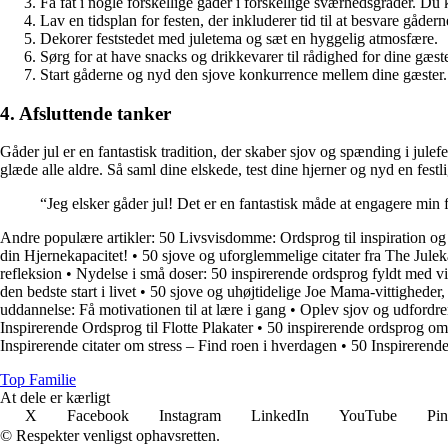
Få fat i nogle forskellige gåder i forskellige sværhedsgrader. Du 
Lav en tidsplan for festen, der inkluderer tid til at besvare gåde
Dekorer feststedet med juletema og sæt en hyggelig atmosfære.
Sørg for at have snacks og drikkevarer til rådighed for dine gæste
Start gåderne og nyd den sjove konkurrence mellem dine gæster.
4. Afsluttende tanker
Gåder jul er en fantastisk tradition, der skaber sjov og spænding i julef
glæde alle aldre. Så saml dine elskede, test dine hjerner og nyd en festli
“Jeg elsker gåder jul! Det er en fantastisk måde at engagere min 
Andre populære artikler:
50 Livsvisdomme: Ordsprog til inspiration og 
din Hjernekapacitet!
•
50 sjove og uforglemmelige citater fra The Jule
refleksion
•
Nydelse i små doser: 50 inspirerende ordsprog fyldt med 
den bedste start i livet
•
50 sjove og uhøjtidelige Joe Mama-vittigheder, de
uddannelse: Få motivationen til at lære i gang
•
Oplev sjov og udfordre
Inspirerende Ordsprog til Flotte Plakater
•
50 inspirerende ordsprog o
Inspirerende citater om stress – Find roen i hverdagen
•
50 Inspirerende 
Top Familie
At dele er kærligt
X
Facebook
Instagram
LinkedIn
YouTube
Pin
© Respekter venligst ophavsretten.