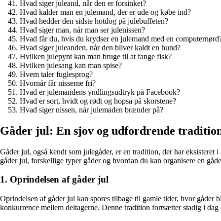
Hvad siger juleand, når den er forsinket?
Hvad kalder man en julemand, der er ude og købe ind?
Hvad hedder den sidste hotdog på julebuffeten?
Hvad siger man, når man ser julenissen?
Hvad får du, hvis du krydser en julemand med en computernørd
Hvad siger juleanden, når den bliver kaldt en hund?
Hvilken julepynt kan man bruge til at fange fisk?
Hvilken julesang kan man spise?
Hvem taler fuglesprog?
Hvornår får nisserne fri?
Hvad er julemandens yndlingsudtryk på Facebook?
Hvad er sort, hvidt og rødt og hopsa på skorstene?
Hvad siger nissen, når julemaden brænder på?
Gåder jul: En sjov og udfordrende traditio
Gåder jul, også kendt som julegåder, er en tradition, der har eksisteret i
gåder jul, forskellige typer gåder og hvordan du kan organisere en gåder
1. Oprindelsen af ​​gåder jul
Oprindelsen af ​​gåder jul kan spores tilbage til gamle tider, hvor gåde
konkurrence mellem deltagerne. Denne tradition fortsætter stadig i dag og