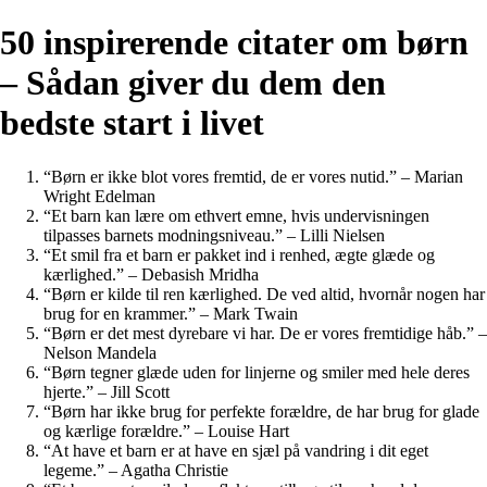
50 inspirerende citater om børn
– Sådan giver du dem den
bedste start i livet
“Børn er ikke blot vores fremtid, de er vores nutid.” – Marian
Wright Edelman
“Et barn kan lære om ethvert emne, hvis undervisningen
tilpasses barnets modningsniveau.” – Lilli Nielsen
“Et smil fra et barn er pakket ind i renhed, ægte glæde og
kærlighed.” – Debasish Mridha
“Børn er kilde til ren kærlighed. De ved altid, hvornår nogen har
brug for en krammer.” – Mark Twain
“Børn er det mest dyrebare vi har. De er vores fremtidige håb.” –
Nelson Mandela
“Børn tegner glæde uden for linjerne og smiler med hele deres
hjerte.” – Jill Scott
“Børn har ikke brug for perfekte forældre, de har brug for glade
og kærlige forældre.” – Louise Hart
“At have et barn er at have en sjæl på vandring i dit eget
legeme.” – Agatha Christie