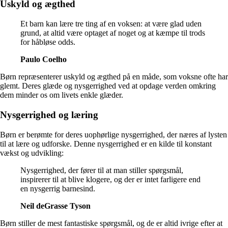
Uskyld og ægthed
Et barn kan lære tre ting af en voksen: at være glad uden
grund, at altid være optaget af noget og at kæmpe til trods
for håbløse odds.
Paulo Coelho
Børn repræsenterer uskyld og ægthed på en måde, som voksne ofte har
glemt. Deres glæde og nysgerrighed ved at opdage verden omkring
dem minder os om livets enkle glæder.
Nysgerrighed og læring
Børn er berømte for deres uophørlige nysgerrighed, der næres af lysten
til at lære og udforske. Denne nysgerrighed er en kilde til konstant
vækst og udvikling:
Nysgerrighed, der fører til at man stiller spørgsmål,
inspirerer til at blive klogere, og der er intet farligere end
en nysgerrig barnesind.
Neil deGrasse Tyson
Børn stiller de mest fantastiske spørgsmål, og de er altid ivrige efter at