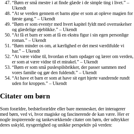
“Børn er små mestre i at finde glæde i de simple ting i livet.” –
Ukendt
“At se verden gennem et barns øjne er som at opleve magien for
første gang.” – Ukendt
“Børn er som eventyr med hvert kapitel fyldt med overraskelser
og glædelige øjeblikke.” – Ukendt
“At få et barn er som at få en ekstra figur i sin egen personlige
roman.” – Ukendt
“Børn minder os om, at kærlighed er det mest værdifulde vi
har.” – Ukendt
“At være vidne til, hvordan et barn opdager og lærer om verden,
er som at være vidne til et mirakel.” – Ukendt
“Børn er som små puslespilsbrikker, der passer sammen med
vores familie og gør den fuldendt.” – Ukendt
“At have et barn er som at have sit eget hjerte vandrende rundt
uden for kroppen.” – Ukendt
Citater om børn
Som forældre, bedsteforældre eller bare mennesker, der interagerer
med børn, ved vi, hvor magiske og fascinerende de kan være. Her er
nogle inspirerende og tankevækkende citater om børn, der udtrykker
deres uskyld, nysgerrighed og unikke perspektiv på verden: