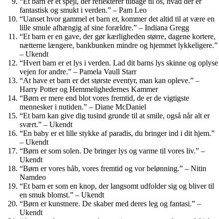
“Et barn er et spejl, der reflekterer tilbage til os, hvad der er
fantastisk og smukt i verden.” – Pam Leo
“Uanset hvor gammel et barn er, kommer det altid til at være en
lille smule afhængig af sine forældre.” – Indiana Gregg
“Et barn er en gave, der gør kærligheden større, dagene kortere,
nætterne længere, bankbunken mindre og hjemmet lykkeligere.”
– Ukendt
“Hvert barn er et lys i verden. Lad dit barns lys skinne og oplyse
vejen for andre.” – Pamela Vaull Starr
“At have et barn er det største eventyr, man kan opleve.” –
Harry Potter og Hemmelighedernes Kammer
“Børn er mere end blot vores fremtid, de er de vigtigste
mennesker i nutiden.” – Diane McDaniel
“Et barn kan give dig tusind grunde til at smile, også når alt er
svært.” – Ukendt
“En baby er et lille stykke af paradis, du bringer ind i dit hjem.”
– Ukendt
“Børn er som solen. De bringer lys og varme til vores liv.” –
Ukendt
“Børn er vores håb, vores fremtid og vor belønning.” – Nitin
Namdeo
“Et barn er som en knop, der langsomt udfolder sig og bliver til
en smuk blomst.” – Ukendt
“Børn er kunstnere. De skaber med deres leg og fantasi.” –
Ukendt