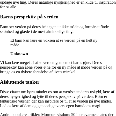
opdage nye ting. Deres naturlige nysgerrighed er en kilde til inspiration
for os alle.
Børns perspektiv på verden
Børn ser verden på deres helt egen unikke måde og formår at finde
skønhed og glæde i de mest almindelige ting:
Et barn kan lære en voksen at se verden på en helt ny
måde.
Unknown
Vi kan lære meget af at se verden gennem et barns øjne. Deres
perspektiv kan åbne vores øjne for en ny måde at møde verden på og
bringe os en dybere forståelse af livets mirakel.
Afsluttende tanker
Disse citater om børn minder os om at værdsætte deres uskyld, lære af
deres nysgerrighed og lytte til deres perspektiv på verden. Børn er
fantastiske væsner, der kan inspirere os til at se verden på nye måder.
Lad os lære af dem og genopdage vores egen barndoms magi.
Andre populære artikler:
Mormors visdom: 50 hjertevarme citater, der