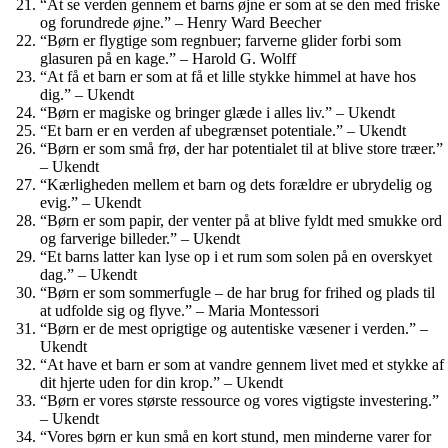
“At se verden gennem et barns øjne er som at se den med friske
og forundrede øjne.” – Henry Ward Beecher
“Børn er flygtige som regnbuer; farverne glider forbi som
glasuren på en kage.” – Harold G. Wolff
“At få et barn er som at få et lille stykke himmel at have hos
dig.” – Ukendt
“Børn er magiske og bringer glæde i alles liv.” – Ukendt
“Et barn er en verden af ubegrænset potentiale.” – Ukendt
“Børn er som små frø, der har potentialet til at blive store træer.”
– Ukendt
“Kærligheden mellem et barn og dets forældre er ubrydelig og
evig.” – Ukendt
“Børn er som papir, der venter på at blive fyldt med smukke ord
og farverige billeder.” – Ukendt
“Et barns latter kan lyse op i et rum som solen på en overskyet
dag.” – Ukendt
“Børn er som sommerfugle – de har brug for frihed og plads til
at udfolde sig og flyve.” – Maria Montessori
“Børn er de mest oprigtige og autentiske væsener i verden.” –
Ukendt
“At have et barn er som at vandre gennem livet med et stykke af
dit hjerte uden for din krop.” – Ukendt
“Børn er vores største ressource og vores vigtigste investering.”
– Ukendt
“Vores børn er kun små en kort stund, men minderne varer for