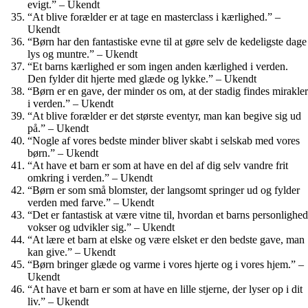
evigt.” – Ukendt
“At blive forælder er at tage en masterclass i kærlighed.” –
Ukendt
“Børn har den fantastiske evne til at gøre selv de kedeligste dage
lys og muntre.” – Ukendt
“Et barns kærlighed er som ingen anden kærlighed i verden.
Den fylder dit hjerte med glæde og lykke.” – Ukendt
“Børn er en gave, der minder os om, at der stadig findes mirakler
i verden.” – Ukendt
“At blive forælder er det største eventyr, man kan begive sig ud
på.” – Ukendt
“Nogle af vores bedste minder bliver skabt i selskab med vores
børn.” – Ukendt
“At have et barn er som at have en del af dig selv vandre frit
omkring i verden.” – Ukendt
“Børn er som små blomster, der langsomt springer ud og fylder
verden med farve.” – Ukendt
“Det er fantastisk at være vitne til, hvordan et barns personlighed
vokser og udvikler sig.” – Ukendt
“At lære et barn at elske og være elsket er den bedste gave, man
kan give.” – Ukendt
“Børn bringer glæde og varme i vores hjerte og i vores hjem.” –
Ukendt
“At have et barn er som at have en lille stjerne, der lyser op i dit
liv.” – Ukendt