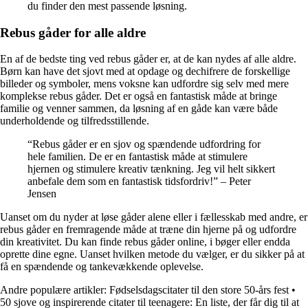
du finder den mest passende løsning.
Rebus gåder for alle aldre
En af de bedste ting ved rebus gåder er, at de kan nydes af alle aldre.
Børn kan have det sjovt med at opdage og dechifrere de forskellige
billeder og symboler, mens voksne kan udfordre sig selv med mere
komplekse rebus gåder. Det er også en fantastisk måde at bringe
familie og venner sammen, da løsning af en gåde kan være både
underholdende og tilfredsstillende.
“Rebus gåder er en sjov og spændende udfordring for
hele familien. De er en fantastisk måde at stimulere
hjernen og stimulere kreativ tænkning. Jeg vil helt sikkert
anbefale dem som en fantastisk tidsfordriv!” – Peter
Jensen
Uanset om du nyder at løse gåder alene eller i fællesskab med andre, er
rebus gåder en fremragende måde at træne din hjerne på og udfordre
din kreativitet. Du kan finde rebus gåder online, i bøger eller endda
oprette dine egne. Uanset hvilken metode du vælger, er du sikker på at
få en spændende og tankevækkende oplevelse.
Andre populære artikler:
Fødselsdagscitater til den store 50-års fest
•
50 sjove og inspirerende citater til teenagere: En liste, der får dig til at