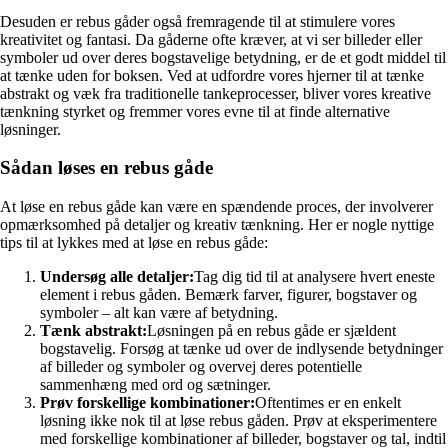
Desuden er rebus gåder også fremragende til at stimulere vores
kreativitet og fantasi. Da gåderne ofte kræver, at vi ser billeder eller
symboler ud over deres bogstavelige betydning, er de et godt middel til
at tænke uden for boksen. Ved at udfordre vores hjerner til at tænke
abstrakt og væk fra traditionelle tankeprocesser, bliver vores kreative
tænkning styrket og fremmer vores evne til at finde alternative
løsninger.
Sådan løses en rebus gåde
At løse en rebus gåde kan være en spændende proces, der involverer
opmærksomhed på detaljer og kreativ tænkning. Her er nogle nyttige
tips til at lykkes med at løse en rebus gåde:
Undersøg alle detaljer:
Tag dig tid til at analysere hvert eneste
element i rebus gåden. Bemærk farver, figurer, bogstaver og
symboler – alt kan være af betydning.
Tænk abstrakt:
Løsningen på en rebus gåde er sjældent
bogstavelig. Forsøg at tænke ud over de indlysende betydninger
af billeder og symboler og overvej deres potentielle
sammenhæng med ord og sætninger.
Prøv forskellige kombinationer:
Oftentimes er en enkelt
løsning ikke nok til at løse rebus gåden. Prøv at eksperimentere
med forskellige kombinationer af billeder, bogstaver og tal, indtil