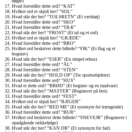
nøgle)
Hvad forestiller dette ord? “KAT”
Hvilket ord er skjult her? “SOL”
Hvad står der her? “TOLSRETN” (Et værktøj)
Hvad forestiller dette ord? “SKO”
Hvad forestiller dette ord? “TRÆ”
Hvad står der her? “FROST” (Et tal og et ord)
Hvilket ord er skjult her? “GRÆDE”
Hvad forestiller dette ord? “BRO”
Hvilket ord beskriver dette billede? “FIK” (Et flag og et
bogstav)
Hvad står der her? “ESER” (En simpel rebus)
Hvad forestiller dette ord? “ÅL”
Hvad forestiller dette ord? “STEN”
Hvad står der her? “HOLD OP” (Tre sportsobjekter)
Hvad forestiller dette ord? “HUS”
Hvad er dette ord? “BRØD” (Et bogstav og en madvare)
Hvad står der her? “MASTER” (Bogstaver på ben)
Hvad forestiller dette ord? “FEST”
Hvilket ord er skjult her? “BÆGER”
Hvad står der her? “RED ME” (Et synonym for trængende)
Hvad forestiller dette ord? “BUR”
Hvilket ord beskriver dette billede? “SNEVEJR” (Bogstaver i
opadgående rækkefølge)
Hvad står der her? “KAN DR” (Et synonym for fad)