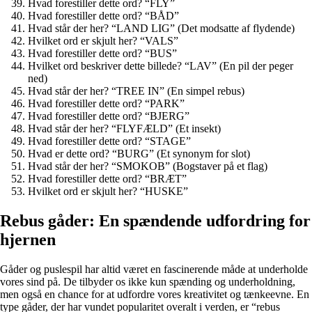
Hvad forestiller dette ord? “FLY”
Hvad forestiller dette ord? “BÅD”
Hvad står der her? “LAND LIG” (Det modsatte af flydende)
Hvilket ord er skjult her? “VALS”
Hvad forestiller dette ord? “BUS”
Hvilket ord beskriver dette billede? “LAV” (En pil der peger
ned)
Hvad står der her? “TREE IN” (En simpel rebus)
Hvad forestiller dette ord? “PARK”
Hvad forestiller dette ord? “BJERG”
Hvad står der her? “FLYFÆLD” (Et insekt)
Hvad forestiller dette ord? “STAGE”
Hvad er dette ord? “BURG” (Et synonym for slot)
Hvad står der her? “SMOKOB” (Bogstaver på et flag)
Hvad forestiller dette ord? “BRÆT”
Hvilket ord er skjult her? “HUSKE”
Rebus gåder: En spændende udfordring for
hjernen
Gåder og puslespil har altid været en fascinerende måde at underholde
vores sind på. De tilbyder os ikke kun spænding og underholdning,
men også en chance for at udfordre vores kreativitet og tænkeevne. En
type gåder, der har vundet popularitet overalt i verden, er “rebus