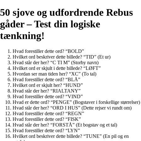
50 sjove og udfordrende Rebus
gåder – Test din logiske
tænkning!
Hvad forestiller dette ord? “BOLD”
Hvilket ord beskriver dette billede? “TID” (Et ur)
Hvad står der her? “C TI M” (Storby navn)
Hvilket ord er skjult i dette billede? “LØFT”
Hvordan ser man tiden her? “XC” (To tal)
Hvad forestiller dette ord? “BLÅ”
Hvilket ord er skjult her? “HUND”
Hvad står der her? “RIALTANY”
Hvad forestiller dette ord? “VIND”
Hvad er dette ord? “PENGE” (Bogstaver i forskellige størrelser)
Hvad står der her? “ORD I HUS” (Dette rejser vi rundt om)
Hvad forestiller dette ord? “REGN”
Hvad forestiller dette ord? “FISK”
Hvad står der her? “FORSTÅ” (Et bogstav og et tal)
Hvad forestiller dette ord? “LYN”
Hvilket ord beskriver dette billede? “TUNE” (En pil og en