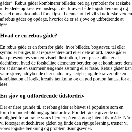
gåder”. Rebus gåder kombinerer billeder, ord og symboler for at skabe
indviklede og kreative puslespil, der kræver både logisk tænkning og
visuel opmærksomhed for at løse. I denne artikel vil vi udforske verden
af rebus gåder og opdage, hvorfor de er så sjove og udfordrende at
løse.
Hvad er en rebus gåde?
En rebus gåde er en form for gåde, hvor billeder, bogstaver, tal eller
symboler bruges til at repræsentere ord eller dele af ord. Disse gåder
kan præsenteres som en visuel illustration, hvor puslespillet er at
dechifrere, hvad de forskellige elementer betyder, og at kombinere dem
for at danne en sammenhængende sætning eller frase. Rebus gåder kan
være sjove, uddybende eller endda mysteriøse, og de kræver ofte en
kombination af logik, kreativ tænkning og en god portion fantasi for at
løse.
En sjov og udfordrende tidsfordriv
Der er flere grunde til, at rebus gåder er blevet så populære som en
form for underholdning og tidsfordriv. For det første giver de os
mulighed for at træne vores hjerner på en sjov og interaktiv måde. Når
vi forsøger at dechifrere gåden og finde den rigtige løsning, træner vi
vores logiske tænkning og problemløsningsevner.