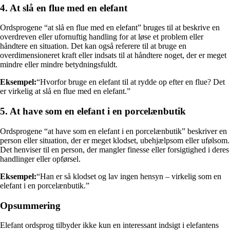
4. At slå en flue med en elefant
Ordsprogene “at slå en flue med en elefant” bruges til at beskrive en
overdreven eller ufornuftig handling for at løse et problem eller
håndtere en situation. Det kan også referere til at bruge en
overdimensioneret kraft eller indsats til at håndtere noget, der er meget
mindre eller mindre betydningsfuldt.
Eksempel:
“Hvorfor bruge en elefant til at rydde op efter en flue? Det
er virkelig at slå en flue med en elefant.”
5. At have som en elefant i en porcelænbutik
Ordsprogene “at have som en elefant i en porcelænbutik” beskriver en
person eller situation, der er meget klodset, ubehjælpsom eller ufølsom.
Det henviser til en person, der mangler finesse eller forsigtighed i deres
handlinger eller opførsel.
Eksempel:
“Han er så klodset og lav ingen hensyn – virkelig som en
elefant i en porcelænbutik.”
Opsummering
Elefant ordsprog tilbyder ikke kun en interessant indsigt i elefantens