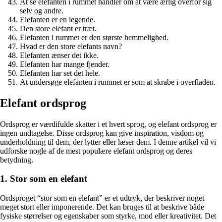
At se elefanten i rummet handler om at være ærlig overfor sig
selv og andre.
Elefanten er en legende.
Den store elefant er træt.
Elefanten i rummet er den største hemmelighed.
Hvad er den store elefants navn?
Elefanten ænser det ikke.
Elefanten har mange fjender.
Elefanten har set det hele.
At undersøge elefanten i rummet er som at skrabe i overfladen.
Elefant ordsprog
Ordsprog er værdifulde skatter i et hvert sprog, og elefant ordsprog er
ingen undtagelse. Disse ordsprog kan give inspiration, visdom og
underholdning til dem, der lytter eller læser dem. I denne artikel vil vi
udforske nogle af de mest populære elefant ordsprog og deres
betydning.
1. Stor som en elefant
Ordsproget “stor som en elefant” er et udtryk, der beskriver noget
meget stort eller imponerende. Det kan bruges til at beskrive både
fysiske størrelser og egenskaber som styrke, mod eller kreativitet. Det