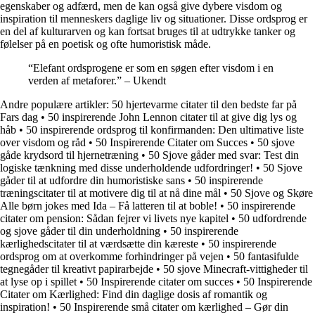
egenskaber og adfærd, men de kan også give dybere visdom og
inspiration til menneskers daglige liv og situationer. Disse ordsprog er
en del af kulturarven og kan fortsat bruges til at udtrykke tanker og
følelser på en poetisk og ofte humoristisk måde.
“Elefant ordsprogene er som en søgen efter visdom i en
verden af metaforer.” – Ukendt
Andre populære artikler:
50 hjertevarme citater til den bedste far på
Fars dag
•
50 inspirerende John Lennon citater til at give dig lys og
håb
•
50 inspirerende ordsprog til konfirmanden: Den ultimative liste
over visdom og råd
•
50 Inspirerende Citater om Succes
•
50 sjove
gåde krydsord til hjernetræning
•
50 Sjove gåder med svar: Test din
logiske tænkning med disse underholdende udfordringer!
•
50 Sjove
gåder til at udfordre din humoristiske sans
•
50 inspirerende
træningscitater til at motivere dig til at nå dine mål
•
50 Sjove og Skøre
Alle børn jokes med Ida – Få latteren til at boble!
•
50 inspirerende
citater om pension: Sådan fejrer vi livets nye kapitel
•
50 udfordrende
og sjove gåder til din underholdning
•
50 inspirerende
kærlighedscitater til at værdsætte din kæreste
•
50 inspirerende
ordsprog om at overkomme forhindringer på vejen
•
50 fantasifulde
tegnegåder til kreativt papirarbejde
•
50 sjove Minecraft-vittigheder til
at lyse op i spillet
•
50 Inspirerende citater om succes
•
50 Inspirerende
Citater om Kærlighed: Find din daglige dosis af romantik og
inspiration!
•
50 Inspirerende små citater om kærlighed – Gør din