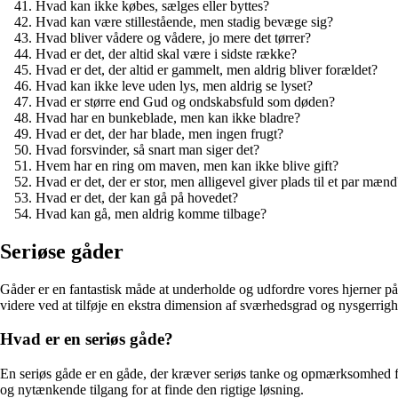
Hvad kan ikke købes, sælges eller byttes?
Hvad kan være stillestående, men stadig bevæge sig?
Hvad bliver vådere og vådere, jo mere det tørrer?
Hvad er det, der altid skal være i sidste række?
Hvad er det, der altid er gammelt, men aldrig bliver forældet?
Hvad kan ikke leve uden lys, men aldrig se lyset?
Hvad er større end Gud og ondskabsfuld som døden?
Hvad har en bunkeblade, men kan ikke bladre?
Hvad er det, der har blade, men ingen frugt?
Hvad forsvinder, så snart man siger det?
Hvem har en ring om maven, men kan ikke blive gift?
Hvad er det, der er stor, men alligevel giver plads til et par mænd
Hvad er det, der kan gå på hovedet?
Hvad kan gå, men aldrig komme tilbage?
Seriøse gåder
Gåder er en fantastisk måde at underholde og udfordre vores hjerner på.
videre ved at tilføje en ekstra dimension af sværhedsgrad og nysgerrighe
Hvad er en seriøs gåde?
En seriøs gåde er en gåde, der kræver seriøs tanke og opmærksomhed fo
og nytænkende tilgang for at finde den rigtige løsning.