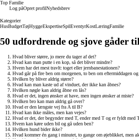
Top Familie
Log på
Opret profil
Nyhedsbrev
Kategorier
Hus
Budget
Tøj
Hygge
Ekspertise
Spil
Eventyr
Kost
Læring
Familie
50 udfordrende og sjove gåder t
Hvad bliver større, jo mere du tager af det?
Hvad kan man putte i en kop, så det bliver mindre?
Hvem har det mest travlt: toget eller jernbanestationen?
Hvad går på fire ben om morgenen, to ben om eftermiddagen og 
Hvilken by bliver aldrig større?
Hvad kan man kaste ud af vinduet, der ikke kan åbnes?
Hvilken nøgle kan aldrig åbne en lås?
Hvad er det, ingen ønsker at have, men ingen ønsker at miste?
Hvilken bro kan man aldrig gå over?
Hvad er den længste vej fra A til B?
Hvad kan ikke måles, men kan vejes?
Hvad er det, der begynder med T, ender med T og er fyldt med 
Hvem kan køre uden bil og gå uden ben?
Hvilken hund bider ikke?
Hvad kommer én gang i minutet, to gange om øjeblikket, men aldr