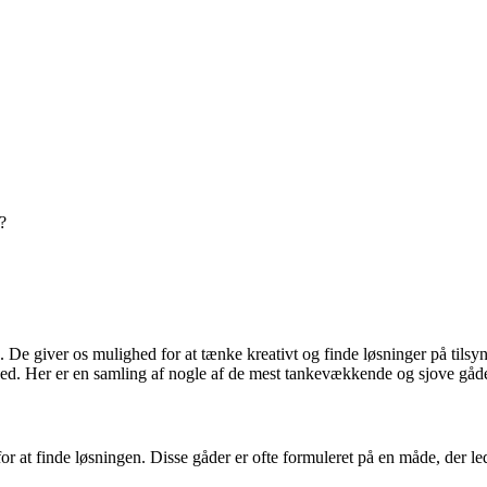
?
 De giver os mulighed for at tænke kreativt og finde løsninger på tilsy
d. Her er en samling af nogle af de mest tankevækkende og sjove gåder, d
r at finde løsningen. Disse gåder er ofte formuleret på en måde, der l