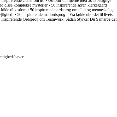
 Inspirerende citater om tro
•
Udfordr din hjerne med 50 fabelagtige
ed disse komplekse mysterier
•
50 inspirerende søren kierkegaard
 kilde til visdom
•
50 inspirerende ordsprog om tillid og menneskelige
ejlighed!
•
50 inspirerende madordsprog – Fra køkkenbordet til livets
 Inspirerende Ordsprog om Teamwork: Sådan Styrker Du Samarbejdet
ettighedshaver.