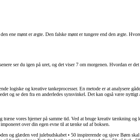
 den ene mønt er ægte. Den falske mønt er tungere end den ægte. Hvord
senere ser du igen på uret, og det viser 7 om morgenen. Hvordan er det
ende logiske og kreative tankeprocesser. En metode er at analysere gåden 
og se den fra en anderledes synsvinkel. Det kan også være nyttigt at
og træne vores hjerner på samme tid. Ved at bruge kreativ tænkning og 
e imponeret over din egen evne til at tænke ud af boksen.
dybden og glæden ved julebudskabet
•
50 inspirerende og sjove Børn skal