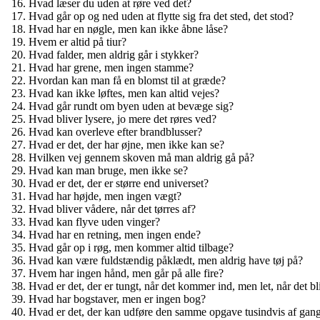
Hvad læser du uden at røre ved det?
Hvad går op og ned uden at flytte sig fra det sted, det stod?
Hvad har en nøgle, men kan ikke åbne låse?
Hvem er altid på tiur?
Hvad falder, men aldrig går i stykker?
Hvad har grene, men ingen stamme?
Hvordan kan man få en blomst til at græde?
Hvad kan ikke løftes, men kan altid vejes?
Hvad går rundt om byen uden at bevæge sig?
Hvad bliver lysere, jo mere det røres ved?
Hvad kan overleve efter brandblusser?
Hvad er det, der har øjne, men ikke kan se?
Hvilken vej gennem skoven må man aldrig gå på?
Hvad kan man bruge, men ikke se?
Hvad er det, der er større end universet?
Hvad har højde, men ingen vægt?
Hvad bliver vådere, når det tørres af?
Hvad kan flyve uden vinger?
Hvad har en retning, men ingen ende?
Hvad går op i røg, men kommer altid tilbage?
Hvad kan være fuldstændig påklædt, men aldrig have tøj på?
Hvem har ingen hånd, men går på alle fire?
Hvad er det, der er tungt, når det kommer ind, men let, når det bli
Hvad har bogstaver, men er ingen bog?
Hvad er det, der kan udføre den samme opgave tusindvis af gange