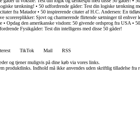
 gåder til voksne: Test din logik og tænkespil med disse 50 gåder!
•
50
logiske tænkning!
•
50 udfordrende gåder: Test din logiske tænkning m
itater fra Matador
•
50 inspirerende citater af H.C. Andersen: En tidløs
ve scorereplikker: Sjovt og charmerende flirtende sætninger til enhver l
re
•
Opdag den amerikanske visdom: 50 givende ordsprog fra USA
•
50
ordrende Fysikgåder: Test din intelligens med disse 50 gåder!
terest
TikTok
Mail
RSS
er og tjener muligvis på dine køb via vores links.
m produktlinks. Indhold må ikke anvendes uden skriftlig tilladelse fra r