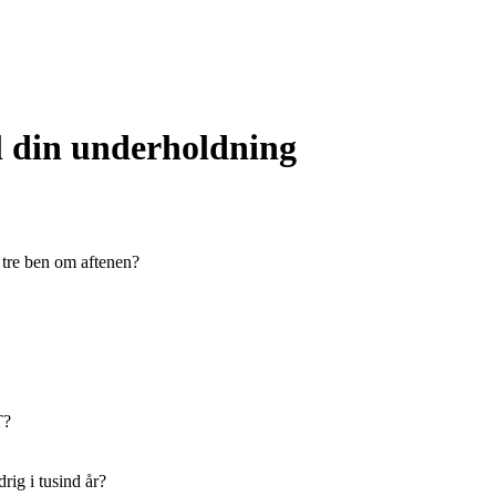
il din underholdning
tre ben om aftenen?
T?
ig i tusind år?