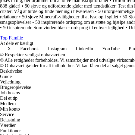
jokes til dig, der drømmer om at blive manuskriptforfatter
•
Udfordrende
888 gåder!
•
50 sjove og udfordrende gåder med tændstikker: Test din 
citater: Våg at turde og finde mening i tilværelsen
•
50 uforglemmelige c
relationer
•
50 sjove Minecraft-vittigheder til at lyse op i spillet
•
50 Sjo
smagsoplevelser
•
50 inspirerende ordsprog om at støtte og hjælpe and
•
50 inspirerende Som vinden blæser ordsprog til enhver lejlighed
•
Udf
Top Familie
At dele er kærligt
X
Facebook
Instagram
LinkedIn
YouTube
Pin
© Respekter venligst ophavsretten.
© Alle rettigheder forbeholdes. Vi samarbejder med udvalgte virksomhed
© Ophavsret gælder for alt indhold her. Vi kan få en del af salget genne
Beskrivelse
Guide
Vejledning
Brugeroplevelse
Job hos os
Del et tip
Medlem
Min konto
Service
Belastning
Værdier
Funktioner