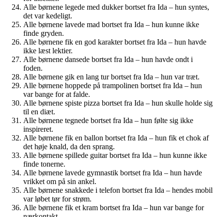
Alle børnene legede med dukker bortset fra Ida – hun syntes,
det var kedeligt.
Alle børnene lavede mad bortset fra Ida – hun kunne ikke
finde gryden.
Alle børnene fik en god karakter bortset fra Ida – hun havde
ikke læst lektier.
Alle børnene dansede bortset fra Ida – hun havde ondt i
foden.
Alle børnene gik en lang tur bortset fra Ida – hun var træt.
Alle børnene hoppede på trampolinen bortset fra Ida – hun
var bange for at falde.
Alle børnene spiste pizza bortset fra Ida – hun skulle holde sig
til en diæt.
Alle børnene tegnede bortset fra Ida – hun følte sig ikke
inspireret.
Alle børnene fik en ballon bortset fra Ida – hun fik et chok af
det høje knald, da den sprang.
Alle børnene spillede guitar bortset fra Ida – hun kunne ikke
finde tonerne.
Alle børnene lavede gymnastik bortset fra Ida – hun havde
vrikket om på sin ankel.
Alle børnene snakkede i telefon bortset fra Ida – hendes mobil
var løbet tør for strøm.
Alle børnene fik et kram bortset fra Ida – hun var bange for
nærkontakt.