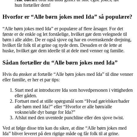
hun fortæller dem!
Hvorfor er “Alle børn jokes med Ida” så populære?
“Alle børn jokes med Ida” er populære af flere årsager. For det
første er de enkle og let forståelige, hvilket gør dem velegnede til
børn i alle aldre. De er også sjove og har en overraskende drejning,
hvilket får folk til at grine og nyde dem. Desuden er de lette at
huske, hvilket gør dem ideelle til at dele med venner og familie.
Sådan fortæller du “Alle børn jokes med Ida”
Hvis du ønsker at fortælle “Alle børn jokes med Ida” til dine venner
eller familie, er her et par tips:
Start med at introducere Ida som hovedpersonen i vittigheden
eller gåden.
Fortsæt med at stille spørgsmål som “Hvad gør/elsker/hader
alle børn med Ida?” eller “Hvorfor er alle børn/alle
voksne/alle dyr bange for Ida?”
Afslut med den uventede punchline eller den sjove twist.
Ved at følge disse trin kan du sikre, at dine “Alle børn jokes med
Ida” bliver leveret på den rigtige måde og får folk til at grine.