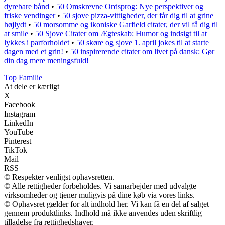
dyrebare bånd
•
50 Omskrevne Ordsprog: Nye perspektiver og
friske vendinger
•
50 sjove pizza-vittigheder, der får dig til at grine
højlydt
•
50 morsomme og ikoniske Garfield citater, der vil få dig til
at smile
•
50 Sjove Citater om Ægteskab: Humor og indsigt til at
lykkes i parforholdet
•
50 skøre og sjove 1. april jokes til at starte
dagen med et grin!
•
50 inspirerende citater om livet på dansk: Gør
din dag mere meningsfuld!
Top Familie
At dele er kærligt
X
Facebook
Instagram
LinkedIn
YouTube
Pinterest
TikTok
Mail
RSS
© Respekter venligst ophavsretten.
© Alle rettigheder forbeholdes. Vi samarbejder med udvalgte
virksomheder og tjener muligvis på dine køb via vores links.
© Ophavsret gælder for alt indhold her. Vi kan få en del af salget
gennem produktlinks. Indhold må ikke anvendes uden skriftlig
tilladelse fra rettighedshaver.