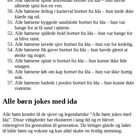
Alle børnene spiste aftensmad bortset fra Ida – hun havde
allerede spist hos en ven.
Alle børnene deltog i karneval bortset fra Ida – hun turde ikke
klæde sig ud.
Alle børnene byggede sandslotte bortset fra Ida – hun var
bange for at få sand i øjnene.
Alle børnene spillede bold bortset fra Ida – hun var bange for
at blive ramt.
Alle børnene lavede sjov bortset fra Ida – hun var for kedelig.
Alle børnene fik gaver bortset fra Ida – hun havde glemt at
ønske sig noget.
Alle børnene spiste is bortset fra Ida – hun kunne ikke lide
smagen.
Alle børnene løb om kap bortset fra Ida – hun var ikke hurtig
nok.
Alle børnene badede i poolen bortset fra Ida – hun kunne ikke
svømme.
Alle børn jokes med ida
Alle børn kender til de sjove og legendariske “Alle børn jokes med
Ida”. Disse vittigheder har eksisteret i lang tid og er blevet
videregivet fra generation til generation. De bringer glæde og latter
til både børn og voksne og kan altid skabe en festlig stemning.