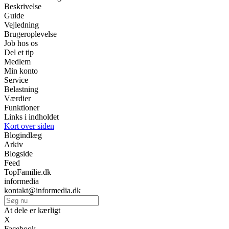
Beskrivelse
Guide
Vejledning
Brugeroplevelse
Job hos os
Del et tip
Medlem
Min konto
Service
Belastning
Værdier
Funktioner
Links i indholdet
Kort over siden
Blogindlæg
Arkiv
Blogside
Feed
TopFamilie.dk
informedia
kontakt@informedia.dk
At dele er kærligt
X
Facebook