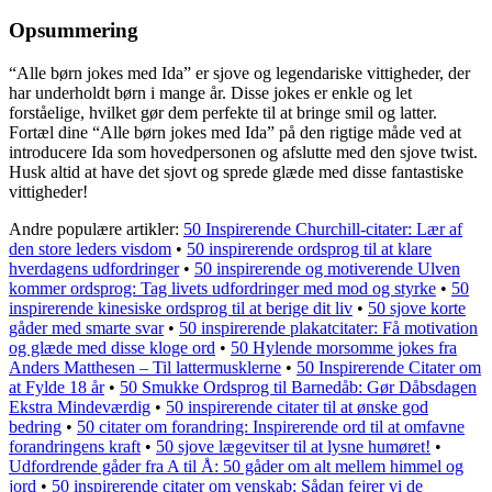
Opsummering
“Alle børn jokes med Ida” er sjove og legendariske vittigheder, der
har underholdt børn i mange år. Disse jokes er enkle og let
forståelige, hvilket gør dem perfekte til at bringe smil og latter.
Fortæl dine “Alle børn jokes med Ida” på den rigtige måde ved at
introducere Ida som hovedpersonen og afslutte med den sjove twist.
Husk altid at have det sjovt og sprede glæde med disse fantastiske
vittigheder!
Andre populære artikler:
50 Inspirerende Churchill-citater: Lær af
den store leders visdom
•
50 inspirerende ordsprog til at klare
hverdagens udfordringer
•
50 inspirerende og motiverende Ulven
kommer ordsprog: Tag livets udfordringer med mod og styrke
•
50
inspirerende kinesiske ordsprog til at berige dit liv
•
50 sjove korte
gåder med smarte svar
•
50 inspirerende plakatcitater: Få motivation
og glæde med disse kloge ord
•
50 Hylende morsomme jokes fra
Anders Matthesen – Til lattermusklerne
•
50 Inspirerende Citater om
at Fylde 18 år
•
50 Smukke Ordsprog til Barnedåb: Gør Dåbsdagen
Ekstra Mindeværdig
•
50 inspirerende citater til at ønske god
bedring
•
50 citater om forandring: Inspirerende ord til at omfavne
forandringens kraft
•
50 sjove lægevitser til at lysne humøret!
•
Udfordrende gåder fra A til Å: 50 gåder om alt mellem himmel og
jord
•
50 inspirerende citater om venskab: Sådan fejrer vi de