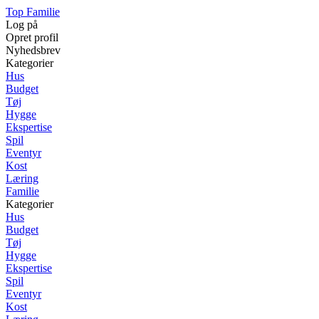
Top Familie
Log på
Opret profil
Nyhedsbrev
Kategorier
Hus
Budget
Tøj
Hygge
Ekspertise
Spil
Eventyr
Kost
Læring
Familie
Kategorier
Hus
Budget
Tøj
Hygge
Ekspertise
Spil
Eventyr
Kost