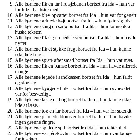
Alle børnene fik en tur i rutsjebanen bortset fra Ida – hun var
for lille til at køre med.
Alle børnene blev opvartet bortset fra Ida – hun var for genert.
Alle børnene grinede højt bortset fra Ida – hun følte sig trist.
Alle børnene sang en sang bortset fra Ida – hun kunne ikke
huske teksten.
Alle børnene fik sig en bedste ven bortset fra Ida – hun havde
flyttet.
Alle børnene fik et stykke frugt bortset fra Ida – hun kunne
ikke lide frugt.
Alle børnene spiste aftensmad bortset fra Ida – hun var mæt.
Alle børnene fik en bamse bortset fra Ida – hun havde allerede
mange.
Alle børnene legede i sandkassen bortset fra Ida – hun faldt
og slog sig.
Alle børnene byggede huler bortset fra Ida – hun synes det
var for besværligt.
Alle børnene læste en bog bortset fra Ida – hun kunne ikke
lide at læse.
Alle børnene tog en lur bortset fra Ida – hun var for spændt.
Alle børnene plantede blomster bortset fra Ida – hun havde
ingen grønne fingre.
Alle børnene spillede spil bortset fra Ida – hun tabte altid.
Alle børnene var på skovtur bortset fra Ida – hun var bange
for insekter.