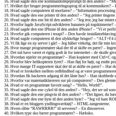
Hvad sagde den ene kommandolinjeprompt til den anden? – “Mit s
Hvilket dyr bruger programmeringssprog til at kommunikere? – E
Hvad sagde computeren til morfaren? – “Information processing 
Hvad sagde den ene printer til den anden? – “Jeg printer tingene al
Hvad sagde den ene bit til den anden? – “Jeg tror, jeg har mistet 
Hvorfor lagde JavaScript-udvikleren bananen på togskinnerne? – H
Hvad sagde den ene iPhone til den anden iPhone? – “Vi er perfek
Hvorfor gik computeren i terapi? – Den havde installatorblæcing
Hvad sagde computeren til den ulykkelige bruger? – “ALT+F4 dit
Vi fik lige en ny server i går! – Jeg håber virkelig, det får min k
Hvor mange programmører skal der til at skifte en pære? – Ingen, 
Det må have været et rigtig godt år for internettet – de skulle giv
Hvordan stjæler en programmør? – Han kopierer med Ctrl+C og 
Hvorfor blev helikopteren fyret? – Han fløj for højt, og endte 
Hvor mange IT-supportere skal der til at skifte en pære? – Har du
Hvad er forskellen mellem ordblindhed og at være programmerer?
Hvordan fik hackeren adgang til det låste hus? – Han skubbede e
Hvorfor var matematiklæreren sur på computeren? – Den glemte at
Hvad er en programmør favorit sang? – “Hello, World!”.
Hvad sagde den ene cykel til den anden? – “Hey, det ser ud som
Hvad sagde den ene pingvin til den anden? – “Det ligner, du bæ
Hvad sagde den ene byte til den anden byte? – “Jeg vil bare RO
Hvad er en bloggers yndlingsværktøj? – HTML-tangenterne.
Hvem råbte “RAWRRRR!” til serveren? – En dinoserver.
Hvilken type sko bærer programmører? – Hæksko.