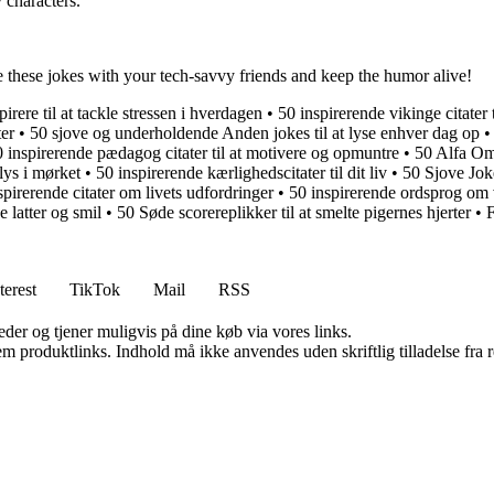
 characters.
e these jokes with your tech-savvy friends and keep the humor alive!
irere til at tackle stressen i hverdagen
•
50 inspirerende vikinge citater 
er
•
50 sjove og underholdende Anden jokes til at lyse enhver dag op
 inspirerende pædagog citater til at motivere og opmuntre
•
50 Alfa Om
lys i mørket
•
50 inspirerende kærlighedscitater til dit liv
•
50 Sjove Jok
spirerende citater om livets udfordringer
•
50 inspirerende ordsprog om
e latter og smil
•
50 Søde scorereplikker til at smelte pigernes hjerter
•
F
terest
TikTok
Mail
RSS
er og tjener muligvis på dine køb via vores links.
m produktlinks. Indhold må ikke anvendes uden skriftlig tilladelse fra r