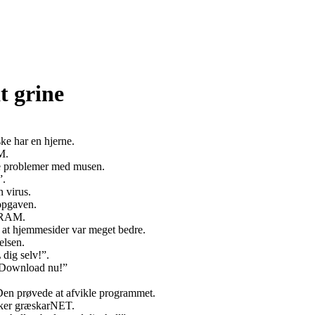
at grine
ke har en hjerne.
M.
e problemer med musen.
”.
 virus.
opgaven.
n RAM.
 at hjemmesider var meget bedre.
elsen.
dig selv!”.
 Download nu!”
Den prøvede at afvikle programmet.
sker græskarNET.