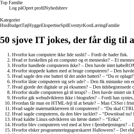
Top Familie
Log på
Opret profil
Nyhedsbrev
Kategorier
Hus
Budget
Tøj
Hygge
Ekspertise
Spil
Eventyr
Kost
Læring
Familie
50 sjove IT jokes, der får dig til 
Hvorfor kan computere ikke lide sushi? – Fordi de hader fisk.
Hvad er forskellen på en computer og et menneske? – Et mennes
Hvorfor handlede computeren ikke? – Den havde intet købeRO
Hvorfor stoppede katten med at bruge computeren? – Den havd
Hvad sagde den ene batteri til det andet batteri? – “Du er oplagt!
Hvorfor låste computeren sig selv ude? – Den fik mistanke om en
Hvad gjorde det digitale ur på eksamen? – Den tidsbegrænsede 
Hvorfor skulle computeren gå til terapi? – Den havde mistet si
Hvorfor gik webudvikleren ikke i biografen? – Fordi han syntes,
Hvordan får man en HTML-fejl til at betale? – Man CSSer i frist
Hvad sagde matematiklæreren til computeren? – “Du skal CTRL 
Hvad sagde computeren, da den blev tacklet? – “Download nu!
Hvad kaldte Linux-udvikleren sin første datter? – “Erika”.
Hvorfor blev computeren ved med at hive i fjernbetjeningen? – 
Hvorfor elsker programmeringsgræskarret Halloween? – Det el