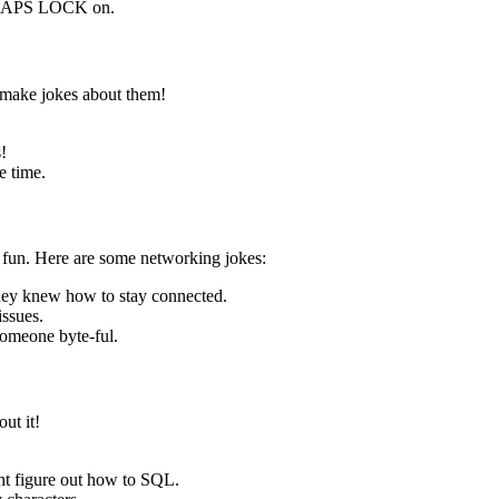
 CAPS LOCK on.
 make jokes about them!
!
e time.
 fun. Here are some networking jokes:
ey knew how to stay connected.
issues.
someone byte-ful.
ut it!
nt figure out how to SQL.