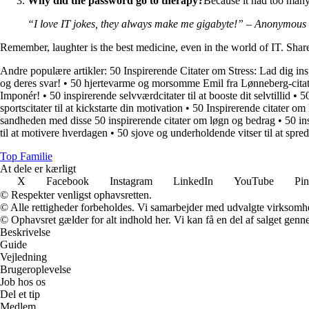
Why did the password go to therapy?
Because it had too many
“I love IT jokes, they always make me gigabyte!” – Anonymous
Remember, laughter is the best medicine, even in the world of IT. Shar
Andre populære artikler:
50 Inspirerende Citater om Stress: Lad dig insp
og deres svar!
•
50 hjertevarme og morsomme Emil fra Lønneberg-citat
Imponér!
•
50 inspirerende selvværdcitater til at booste dit selvtillid
•
50
sportscitater til at kickstarte din motivation
•
50 Inspirerende citater om 
sandheden med disse 50 inspirerende citater om løgn og bedrag
•
50 in
til at motivere hverdagen
•
50 sjove og underholdende vitser til at spred
Top Familie
At dele er kærligt
X
Facebook
Instagram
LinkedIn
YouTube
Pin
© Respekter venligst ophavsretten.
© Alle rettigheder forbeholdes. Vi samarbejder med udvalgte virksomhed
© Ophavsret gælder for alt indhold her. Vi kan få en del af salget genne
Beskrivelse
Guide
Vejledning
Brugeroplevelse
Job hos os
Del et tip
Medlem