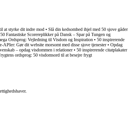
til at styrke dit indre mod
•
Slå din kedsomhed ihjel med 50 sjove gåder
•
50 Fantastiske Scorereplikker på Dansk – Spar på Tungen og
ega Ordsprog: Vejledning til Visdom og Inspiration
•
50 inspirerende
e-APIer: Gør dit website morsomt med disse sjove tjenester
•
Opdag
 venskab – opdag visdommen i relationer
•
50 inspirerende citatplakater
rygtens ordsprog: 50 visdomsord til at besejre frygt
ettighedshaver.