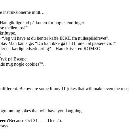
 instruksionerne intill…
 Han gik lige ind på koden for nogle ændringer.
else mellem os?”
rifttype.
“Jeg vil have at du henter kaffe IKKE fra nullespilsdrevet”.
 joke. Man kan sige: “Du kan ikke gå til 31, uden at passere Go!”
uter en kærlighedserklæring? – Han skriver en ROMEO.
s.
Tryk på Escape.
de mig nogle cookies?”.
no different. Below are some funny IT jokes that will make even the mos
ogramming jokes that will have you laughing:
ween?
Because Oct 31 === Dec 25.
rrays.