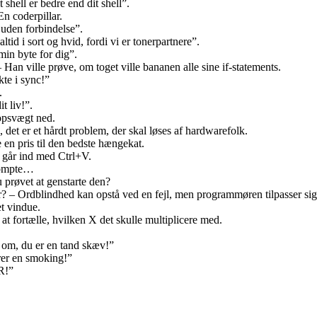
hell er bedre end dit shell”.
n coderpillar.
uden forbindelse”.
tid i sort og hvid, fordi vi er tonerpartnere”.
min byte for dig”.
an ville prøve, om toget ville bananen alle sine if-statements.
te i sync!”
.
 liv!”.
ropsvægt ned.
det er et hårdt problem, der skal løses af hardwarefolk.
e en pris til den bedste hængekat.
går ind med Ctrl+V.
prompte…
 prøvet at genstarte den?
 – Ordblindhed kan opstå ved en fejl, men programmøren tilpasser sig
t vindue.
 fortælle, hvilken X det skulle multiplicere med.
 om, du er en tand skæv!”
rer en smoking!”
R!”