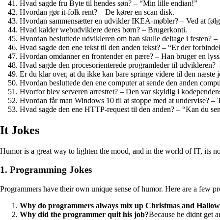
Hvad sagde fru Byte til hendes søn? – “Min lille endian!”
Hvordan gør it-folk rent? – De kører en scan disk.
Hvordan sammensætter en udvikler IKEA-møbler? – Ved at følge
Hvad kalder webudviklere deres børn? – Brugerkonti.
Hvordan besluttede udvikleren om han skulle deltage i festen? –
Hvad sagde den ene tekst til den anden tekst? – “Er der forbind
Hvordan omdanner en frontender en pære? – Han bruger en lyssk
Hvad sagde den procesorienterede programleder til udvikleren? – 
Er du klar over, at du ikke kan bare springe videre til den næste
Hvordan besluttede den ene computer at sende den anden comp
Hvorfor blev serveren arrestret? – Den var skyldig i kodependen
Hvordan får man Windows 10 til at stoppe med at undervise? – 
Hvad sagde den ene HTTP-request til den anden? – “Kan du sen
It Jokes
Humor is a great way to lighten the mood, and in the world of IT, its 
1. Programming Jokes
Programmers have their own unique sense of humor. Here are a few pr
Why do programmers always mix up Christmas and Hallo
Why did the programmer quit his job?
Because he didnt get a