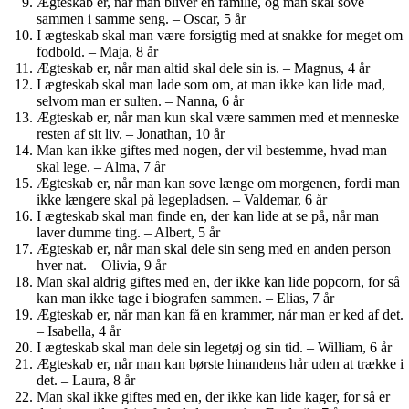
Ægteskab er, når man bliver en familie, og man skal sove
sammen i samme seng. – Oscar, 5 år
I ægteskab skal man være forsigtig med at snakke for meget om
fodbold. – Maja, 8 år
Ægteskab er, når man altid skal dele sin is. – Magnus, 4 år
I ægteskab skal man lade som om, at man ikke kan lide mad,
selvom man er sulten. – Nanna, 6 år
Ægteskab er, når man kun skal være sammen med et menneske
resten af sit liv. – Jonathan, 10 år
Man kan ikke giftes med nogen, der vil bestemme, hvad man
skal lege. – Alma, 7 år
Ægteskab er, når man kan sove længe om morgenen, fordi man
ikke længere skal på legepladsen. – Valdemar, 6 år
I ægteskab skal man finde en, der kan lide at se på, når man
laver dumme ting. – Albert, 5 år
Ægteskab er, når man skal dele sin seng med en anden person
hver nat. – Olivia, 9 år
Man skal aldrig giftes med en, der ikke kan lide popcorn, for så
kan man ikke tage i biografen sammen. – Elias, 7 år
Ægteskab er, når man kan få en krammer, når man er ked af det.
– Isabella, 4 år
I ægteskab skal man dele sin legetøj og sin tid. – William, 6 år
Ægteskab er, når man kan børste hinandens hår uden at trække i
det. – Laura, 8 år
Man skal ikke giftes med en, der ikke kan lide kager, for så er