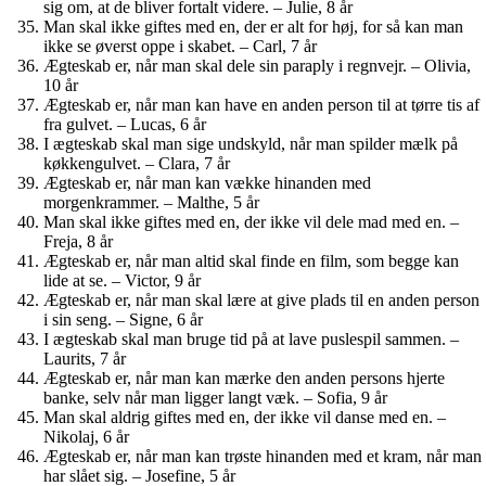
sig om, at de bliver fortalt videre. – Julie, 8 år
Man skal ikke giftes med en, der er alt for høj, for så kan man
ikke se øverst oppe i skabet. – Carl, 7 år
Ægteskab er, når man skal dele sin paraply i regnvejr. – Olivia,
10 år
Ægteskab er, når man kan have en anden person til at tørre tis af
fra gulvet. – Lucas, 6 år
I ægteskab skal man sige undskyld, når man spilder mælk på
køkkengulvet. – Clara, 7 år
Ægteskab er, når man kan vække hinanden med
morgenkrammer. – Malthe, 5 år
Man skal ikke giftes med en, der ikke vil dele mad med en. –
Freja, 8 år
Ægteskab er, når man altid skal finde en film, som begge kan
lide at se. – Victor, 9 år
Ægteskab er, når man skal lære at give plads til en anden person
i sin seng. – Signe, 6 år
I ægteskab skal man bruge tid på at lave puslespil sammen. –
Laurits, 7 år
Ægteskab er, når man kan mærke den anden persons hjerte
banke, selv når man ligger langt væk. – Sofia, 9 år
Man skal aldrig giftes med en, der ikke vil danse med en. –
Nikolaj, 6 år
Ægteskab er, når man kan trøste hinanden med et kram, når man
har slået sig. – Josefine, 5 år