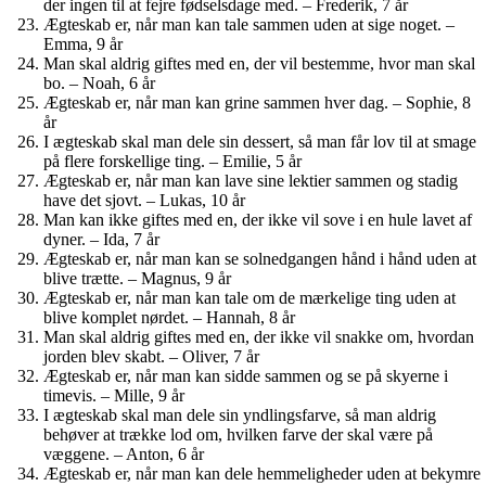
der ingen til at fejre fødselsdage med. – Frederik, 7 år
Ægteskab er, når man kan tale sammen uden at sige noget. –
Emma, 9 år
Man skal aldrig giftes med en, der vil bestemme, hvor man skal
bo. – Noah, 6 år
Ægteskab er, når man kan grine sammen hver dag. – Sophie, 8
år
I ægteskab skal man dele sin dessert, så man får lov til at smage
på flere forskellige ting. – Emilie, 5 år
Ægteskab er, når man kan lave sine lektier sammen og stadig
have det sjovt. – Lukas, 10 år
Man kan ikke giftes med en, der ikke vil sove i en hule lavet af
dyner. – Ida, 7 år
Ægteskab er, når man kan se solnedgangen hånd i hånd uden at
blive trætte. – Magnus, 9 år
Ægteskab er, når man kan tale om de mærkelige ting uden at
blive komplet nørdet. – Hannah, 8 år
Man skal aldrig giftes med en, der ikke vil snakke om, hvordan
jorden blev skabt. – Oliver, 7 år
Ægteskab er, når man kan sidde sammen og se på skyerne i
timevis. – Mille, 9 år
I ægteskab skal man dele sin yndlingsfarve, så man aldrig
behøver at trække lod om, hvilken farve der skal være på
væggene. – Anton, 6 år
Ægteskab er, når man kan dele hemmeligheder uden at bekymre