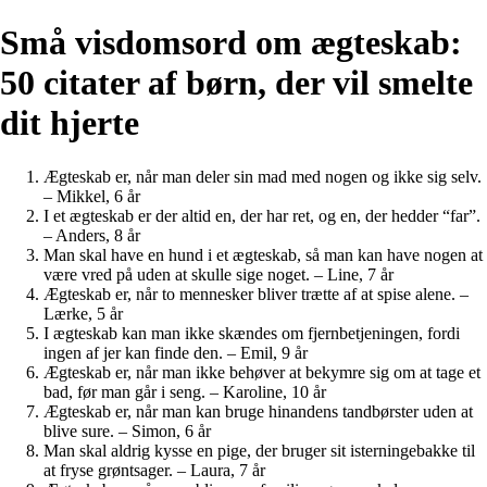
Små visdomsord om ægteskab:
50 citater af børn, der vil smelte
dit hjerte
Ægteskab er, når man deler sin mad med nogen og ikke sig selv.
– Mikkel, 6 år
I et ægteskab er der altid en, der har ret, og en, der hedder “far”.
– Anders, 8 år
Man skal have en hund i et ægteskab, så man kan have nogen at
være vred på uden at skulle sige noget. – Line, 7 år
Ægteskab er, når to mennesker bliver trætte af at spise alene. –
Lærke, 5 år
I ægteskab kan man ikke skændes om fjernbetjeningen, fordi
ingen af jer kan finde den. – Emil, 9 år
Ægteskab er, når man ikke behøver at bekymre sig om at tage et
bad, før man går i seng. – Karoline, 10 år
Ægteskab er, når man kan bruge hinandens tandbørster uden at
blive sure. – Simon, 6 år
Man skal aldrig kysse en pige, der bruger sit isterningebakke til
at fryse grøntsager. – Laura, 7 år