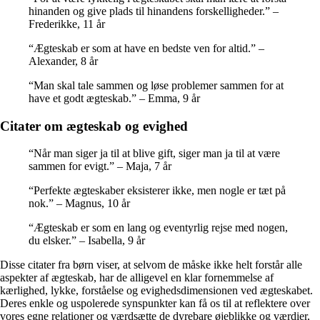
hinanden og give plads til hinandens forskelligheder.” –
Frederikke, 11 år
“Ægteskab er som at have en bedste ven for altid.” –
Alexander, 8 år
“Man skal tale sammen og løse problemer sammen for at
have et godt ægteskab.” – Emma, 9 år
Citater om ægteskab og evighed
“Når man siger ja til at blive gift, siger man ja til at være
sammen for evigt.” – Maja, 7 år
“Perfekte ægteskaber eksisterer ikke, men nogle er tæt på
nok.” – Magnus, 10 år
“Ægteskab er som en lang og eventyrlig rejse med nogen,
du elsker.” – Isabella, 9 år
Disse citater fra børn viser, at selvom de måske ikke helt forstår alle
aspekter af ægteskab, har de alligevel en klar fornemmelse af
kærlighed, lykke, forståelse og evighedsdimensionen ved ægteskabet.
Deres enkle og uspolerede synspunkter kan få os til at reflektere over
vores egne relationer og værdsætte de dyrebare øjeblikke og værdier,