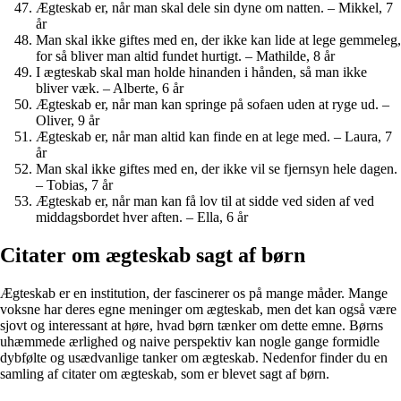
Ægteskab er, når man skal dele sin dyne om natten. – Mikkel, 7
år
Man skal ikke giftes med en, der ikke kan lide at lege gemmeleg,
for så bliver man altid fundet hurtigt. – Mathilde, 8 år
I ægteskab skal man holde hinanden i hånden, så man ikke
bliver væk. – Alberte, 6 år
Ægteskab er, når man kan springe på sofaen uden at ryge ud. –
Oliver, 9 år
Ægteskab er, når man altid kan finde en at lege med. – Laura, 7
år
Man skal ikke giftes med en, der ikke vil se fjernsyn hele dagen.
– Tobias, 7 år
Ægteskab er, når man kan få lov til at sidde ved siden af ved
middagsbordet hver aften. – Ella, 6 år
Citater om ægteskab sagt af børn
Ægteskab er en institution, der fascinerer os på mange måder. Mange
voksne har deres egne meninger om ægteskab, men det kan også være
sjovt og interessant at høre, hvad børn tænker om dette emne. Børns
uhæmmede ærlighed og naive perspektiv kan nogle gange formidle
dybfølte og usædvanlige tanker om ægteskab. Nedenfor finder du en
samling af citater om ægteskab, som er blevet sagt af børn.