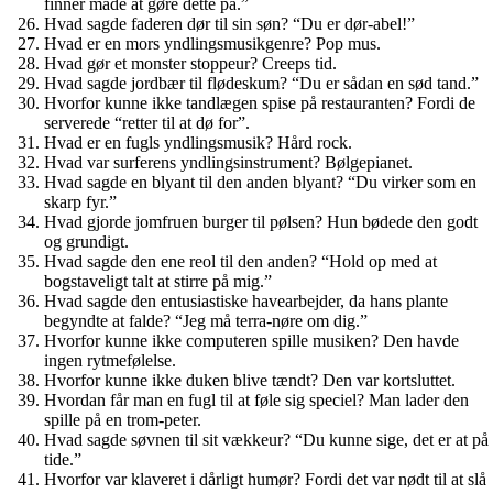
finner måde at gøre dette på.”
Hvad sagde faderen dør til sin søn? “Du er dør-abel!”
Hvad er en mors yndlingsmusikgenre? Pop mus.
Hvad gør et monster stoppeur? Creeps tid.
Hvad sagde jordbær til flødeskum? “Du er sådan en sød tand.”
Hvorfor kunne ikke tandlægen spise på restauranten? Fordi de
serverede “retter til at dø for”.
Hvad er en fugls yndlingsmusik? Hård rock.
Hvad var surferens yndlingsinstrument? Bølgepianet.
Hvad sagde en blyant til den anden blyant? “Du virker som en
skarp fyr.”
Hvad gjorde jomfruen burger til pølsen? Hun bødede den godt
og grundigt.
Hvad sagde den ene reol til den anden? “Hold op med at
bogstaveligt talt at stirre på mig.”
Hvad sagde den entusiastiske havearbejder, da hans plante
begyndte at falde? “Jeg må terra-nøre om dig.”
Hvorfor kunne ikke computeren spille musiken? Den havde
ingen rytmefølelse.
Hvorfor kunne ikke duken blive tændt? Den var kortsluttet.
Hvordan får man en fugl til at føle sig speciel? Man lader den
spille på en trom-peter.
Hvad sagde søvnen til sit vækkeur? “Du kunne sige, det er at på
tide.”
Hvorfor var klaveret i dårligt humør? Fordi det var nødt til at slå