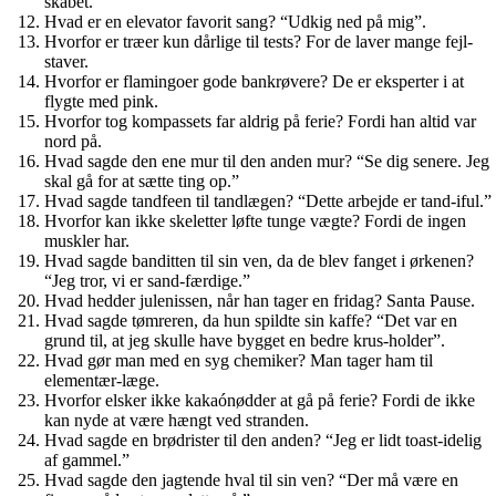
skabet.
Hvad er en elevator favorit sang? “Udkig ned på mig”.
Hvorfor er træer kun dårlige til tests? For de laver mange fejl-
staver.
Hvorfor er flamingoer gode bankrøvere? De er eksperter i at
flygte med pink.
Hvorfor tog kompassets far aldrig på ferie? Fordi han altid var
nord på.
Hvad sagde den ene mur til den anden mur? “Se dig senere. Jeg
skal gå for at sætte ting op.”
Hvad sagde tandfeen til tandlægen? “Dette arbejde er tand-iful.”
Hvorfor kan ikke skeletter løfte tunge vægte? Fordi de ingen
muskler har.
Hvad sagde banditten til sin ven, da de blev fanget i ørkenen?
“Jeg tror, vi er sand-færdige.”
Hvad hedder julenissen, når han tager en fridag? Santa Pause.
Hvad sagde tømreren, da hun spildte sin kaffe? “Det var en
grund til, at jeg skulle have bygget en bedre krus-holder”.
Hvad gør man med en syg chemiker? Man tager ham til
elementær-læge.
Hvorfor elsker ikke kakaónødder at gå på ferie? Fordi de ikke
kan nyde at være hængt ved stranden.
Hvad sagde en brødrister til den anden? “Jeg er lidt toast-idelig
af gammel.”
Hvad sagde den jagtende hval til sin ven? “Der må være en