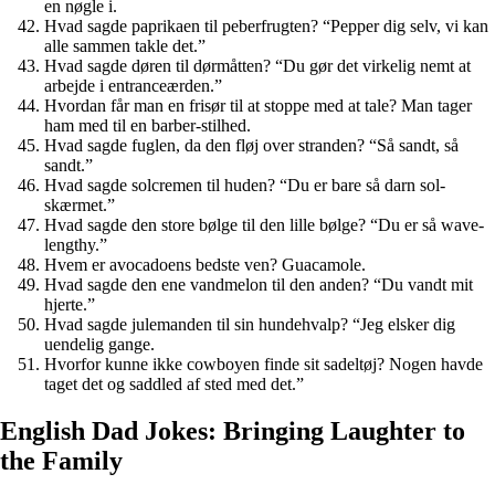
en nøgle i.
Hvad sagde paprikaen til peberfrugten? “Pepper dig selv, vi kan
alle sammen takle det.”
Hvad sagde døren til dørmåtten? “Du gør det virkelig nemt at
arbejde i entranceærden.”
Hvordan får man en frisør til at stoppe med at tale? Man tager
ham med til en barber-stilhed.
Hvad sagde fuglen, da den fløj over stranden? “Så sandt, så
sandt.”
Hvad sagde solcremen til huden? “Du er bare så darn sol-
skærmet.”
Hvad sagde den store bølge til den lille bølge? “Du er så wave-
lengthy.”
Hvem er avocadoens bedste ven? Guacamole.
Hvad sagde den ene vandmelon til den anden? “Du vandt mit
hjerte.”
Hvad sagde julemanden til sin hundehvalp? “Jeg elsker dig
uendelig gange.
Hvorfor kunne ikke cowboyen finde sit sadeltøj? Nogen havde
taget det og saddled af sted med det.”
English Dad Jokes: Bringing Laughter to
the Family