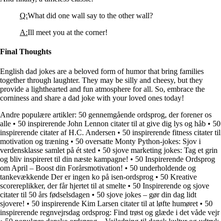
Q:
What did one wall say to the other wall?
A:
Ill meet you at the corner!
Final Thoughts
English dad jokes are a beloved form of humor that bring families
together through laughter. They may be silly and cheesy, but they
provide a lighthearted and fun atmosphere for all. So, embrace the
corniness and share a dad joke with your loved ones today!
Andre populære artikler:
50 gennemgående ordsprog, der forener os
alle
•
50 inspirerende John Lennon citater til at give dig lys og håb
•
50
inspirerende citater af H.C. Andersen
•
50 inspirerende fitness citater til
motivation og træning
•
50 oversatte Monty Python-jokes: Sjov i
verdensklasse samlet på ét sted
•
50 sjove marketing jokes: Tag et grin
og bliv inspireret til din næste kampagne!
•
50 Inspirerende Ordsprog
om April – Boost din Forårsmotivation!
•
50 underholdende og
tankevækkende Der er ingen ko på isen-ordsprog
•
50 Kreative
scorereplikker, der får hjertet til at smelte
•
50 Inspirerende og sjove
citater til 50 års fødselsdagen
•
50 sjove jokes – gør din dag lidt
sjovere!
•
50 inspirerende Kim Larsen citater til at løfte humøret
•
50
inspirerende regnvejrsdag ordsprog: Find trøst og glæde i det våde vejr