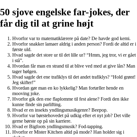
50 sjove engelske far-jokes, der
får dig til at grine højt
Hvorfor var to matematiklærere på date? De havde god kemi.
Hvorfor snakker lamaer aldrig i anden person? Fordi de altid er i
første uld.
Hvad sagde det store ur til det lille ur? “Hmm, jeg tror, vi er gået
i stå”.
Hvordan får man en strand til at blive ved med at give lån? Man
tager bølgen.
Hvad sagde det ene trafiklys til det andet trafiklys? “Hold grønt!
Jeg skifter!”
Hvordan gør man en ko lykkelig? Man fortæller hende en
mooving joke.
Hvorfor gik den ene flaplomme til fest alene? Fordi den ikke
kunne finde sin parlifting.
Hvad er en insekts yndlingsmusikgenre? Beepop.
Hvorfor var børstehovedet på udkig efter et nyt job? Det ville
gerne børste op på sin karriere.
Hvad er Bigfoots yndlingsmusik? Fod-tapping.
Hvorfor er Mister Kitchen altid på mode? Han holder sig i