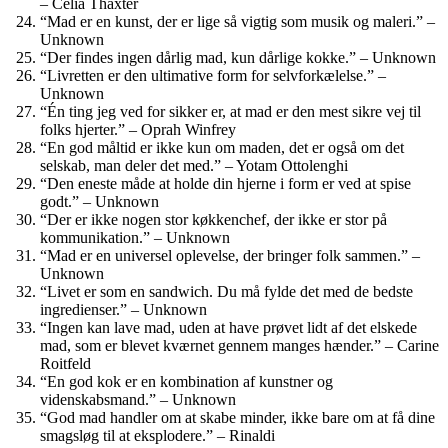
– Celia Thaxter
“Mad er en kunst, der er lige så vigtig som musik og maleri.” –
Unknown
“Der findes ingen dårlig mad, kun dårlige kokke.” – Unknown
“Livretten er den ultimative form for selvforkælelse.” –
Unknown
“Én ting jeg ved for sikker er, at mad er den mest sikre vej til
folks hjerter.” – Oprah Winfrey
“En god måltid er ikke kun om maden, det er også om det
selskab, man deler det med.” – Yotam Ottolenghi
“Den eneste måde at holde din hjerne i form er ved at spise
godt.” – Unknown
“Der er ikke nogen stor køkkenchef, der ikke er stor på
kommunikation.” – Unknown
“Mad er en universel oplevelse, der bringer folk sammen.” –
Unknown
“Livet er som en sandwich. Du må fylde det med de bedste
ingredienser.” – Unknown
“Ingen kan lave mad, uden at have prøvet lidt af det elskede
mad, som er blevet kværnet gennem manges hænder.” – Carine
Roitfeld
“En god kok er en kombination af kunstner og
videnskabsmand.” – Unknown
“God mad handler om at skabe minder, ikke bare om at få dine
smagsløg til at eksplodere.” – Rinaldi