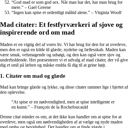
“God mad er som god sex. Når man har det, har man brug for
mere.” – Gael Greene
“Ingen kan spise et ordentligt måltid alene.” – Virginia Woolf
Mad citater: Et festfyrværkeri af sjove og
inspirerende ord om mad
Maden er en vigtig del af vores liv. Vi har brug for den for at overleve,
men den er også en kilde til glæde, nydelse og fællesskab. Maden kan
være smuk, velsmagende og udsøgt, og den kan også være sjov og
underholdende. Her præsenterer vi et udvalg af mad citater, der vil give
dig et smil på læben og måske endda få dig til at grine højt.
1. Citater om mad og glæde
Mad kan bringe glæde og lykke, og disse citater rammer lige i hjertet af
den oplevelse.
“At spise er en nødvendighed, men at spise intelligente er
en kunst.” – François de la Rochefoucauld
Denne citat minder os om, at det ikke kun handler om at spise for at
overleve, men også om nødvendigheden af at vælge og nyde maden
med omhu og bevidsthed. Det handler om at finde glæde i