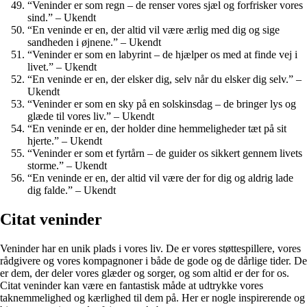
“Veninder er som regn – de renser vores sjæl og forfrisker vores
sind.” – Ukendt
“En veninde er en, der altid vil være ærlig med dig og sige
sandheden i øjnene.” – Ukendt
“Veninder er som en labyrint – de hjælper os med at finde vej i
livet.” – Ukendt
“En veninde er en, der elsker dig, selv når du elsker dig selv.” –
Ukendt
“Veninder er som en sky på en solskinsdag – de bringer lys og
glæde til vores liv.” – Ukendt
“En veninde er en, der holder dine hemmeligheder tæt på sit
hjerte.” – Ukendt
“Veninder er som et fyrtårn – de guider os sikkert gennem livets
storme.” – Ukendt
“En veninde er en, der altid vil være der for dig og aldrig lade
dig falde.” – Ukendt
Citat veninder
Veninder har en unik plads i vores liv. De er vores støttespillere, vores
rådgivere og vores kompagnoner i både de gode og de dårlige tider. De
er dem, der deler vores glæder og sorger, og som altid er der for os.
Citat veninder kan være en fantastisk måde at udtrykke vores
taknemmelighed og kærlighed til dem på. Her er nogle inspirerende og