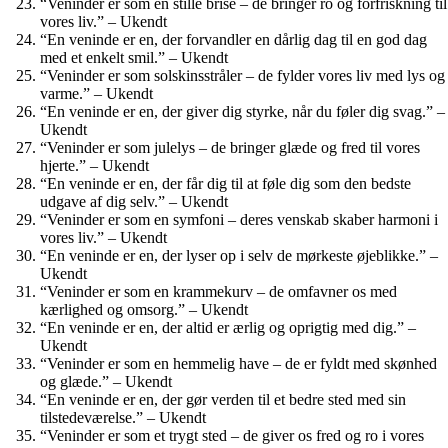
“Veninder er som en stille brise – de bringer ro og forfriskning til
vores liv.” – Ukendt
“En veninde er en, der forvandler en dårlig dag til en god dag
med et enkelt smil.” – Ukendt
“Veninder er som solskinsstråler – de fylder vores liv med lys og
varme.” – Ukendt
“En veninde er en, der giver dig styrke, når du føler dig svag.” –
Ukendt
“Veninder er som julelys – de bringer glæde og fred til vores
hjerte.” – Ukendt
“En veninde er en, der får dig til at føle dig som den bedste
udgave af dig selv.” – Ukendt
“Veninder er som en symfoni – deres venskab skaber harmoni i
vores liv.” – Ukendt
“En veninde er en, der lyser op i selv de mørkeste øjeblikke.” –
Ukendt
“Veninder er som en krammekurv – de omfavner os med
kærlighed og omsorg.” – Ukendt
“En veninde er en, der altid er ærlig og oprigtig med dig.” –
Ukendt
“Veninder er som en hemmelig have – de er fyldt med skønhed
og glæde.” – Ukendt
“En veninde er en, der gør verden til et bedre sted med sin
tilstedeværelse.” – Ukendt
“Veninder er som et trygt sted – de giver os fred og ro i vores