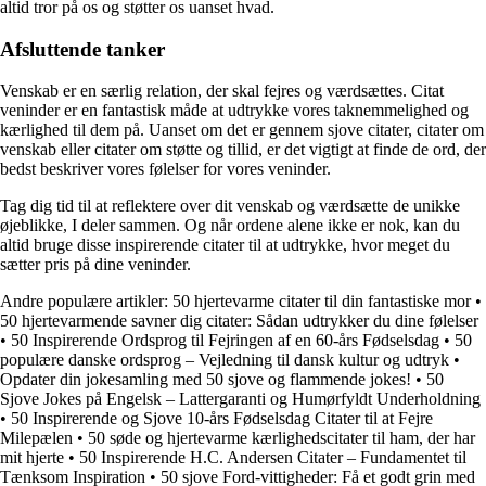
altid tror på os og støtter os uanset hvad.
Afsluttende tanker
Venskab er en særlig relation, der skal fejres og værdsættes. Citat
veninder er en fantastisk måde at udtrykke vores taknemmelighed og
kærlighed til dem på. Uanset om det er gennem sjove citater, citater om
venskab eller citater om støtte og tillid, er det vigtigt at finde de ord, der
bedst beskriver vores følelser for vores veninder.
Tag dig tid til at reflektere over dit venskab og værdsætte de unikke
øjeblikke, I deler sammen. Og når ordene alene ikke er nok, kan du
altid bruge disse inspirerende citater til at udtrykke, hvor meget du
sætter pris på dine veninder.
Andre populære artikler:
50 hjertevarme citater til din fantastiske mor
•
50 hjertevarmende savner dig citater: Sådan udtrykker du dine følelser
•
50 Inspirerende Ordsprog til Fejringen af en 60-års Fødselsdag
•
50
populære danske ordsprog – Vejledning til dansk kultur og udtryk
•
Opdater din jokesamling med 50 sjove og flammende jokes!
•
50
Sjove Jokes på Engelsk – Lattergaranti og Humørfyldt Underholdning
•
50 Inspirerende og Sjove 10-års Fødselsdag Citater til at Fejre
Milepælen
•
50 søde og hjertevarme kærlighedscitater til ham, der har
mit hjerte
•
50 Inspirerende H.C. Andersen Citater – Fundamentet til
Tænksom Inspiration
•
50 sjove Ford-vittigheder: Få et godt grin med