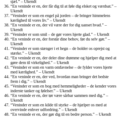
sjæl.” – Ukendt
“En veninde er en, der får dig til at føle dig elsket og værdsat.” –
Ukendt
“Veninder er som en engel på jorden – de bringer himmelens
kærlighed til vores liv.” – Ukendt
“En veninde er en, der vil være der for dig uanset hvad.” –
Ukendt
“Veninder er som smil – de gør vores hjerte glad.” – Ukendt
“En veninde er en, der forstår dine behov, før du selv gør.” –
Ukendt
“Veninder er som stænger i et hegn – de holder os oprejst og
stærke.” – Ukendt
“En veninde er en, der deler dine drømme og hjælper dig med at
gøre dem til virkelighed.” – Ukendt
“Veninder er som en varm omfavnelse – de fylder vores hjerte
med kærlighed.” – Ukendt
“En veninde er en, der ved, hvordan man bringer det bedste
frem i dig.” – Ukendt
“Veninder er som en bog med hemmeligheder – de kender vores
inderste tanker og følelser.” – Ukendt
“En veninde er en, der tør være sårbar sammen med dig.” –
Ukendt
“Veninder er som en kilde til styrke – de hjælper os med at
overvinde enhver udfordring.” – Ukendt
“En veninde er en, der gør dig til en bedre person.” – Ukendt