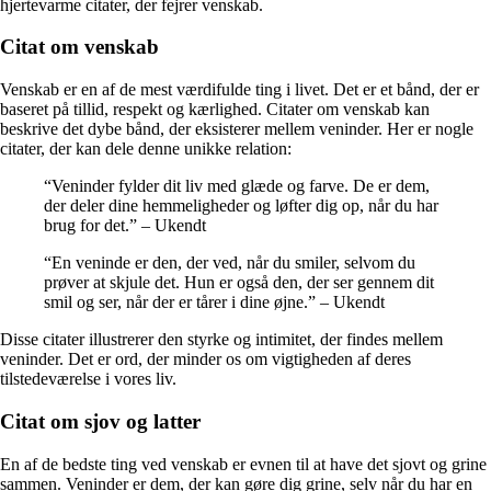
hjertevarme citater, der fejrer venskab.
Citat om venskab
Venskab er en af de mest værdifulde ting i livet. Det er et bånd, der er
baseret på tillid, respekt og kærlighed. Citater om venskab kan
beskrive det dybe bånd, der eksisterer mellem veninder. Her er nogle
citater, der kan dele denne unikke relation:
“Veninder fylder dit liv med glæde og farve. De er dem,
der deler dine hemmeligheder og løfter dig op, når du har
brug for det.” – Ukendt
“En veninde er den, der ved, når du smiler, selvom du
prøver at skjule det. Hun er også den, der ser gennem dit
smil og ser, når der er tårer i dine øjne.” – Ukendt
Disse citater illustrerer den styrke og intimitet, der findes mellem
veninder. Det er ord, der minder os om vigtigheden af deres
tilstedeværelse i vores liv.
Citat om sjov og latter
En af de bedste ting ved venskab er evnen til at have det sjovt og grine
sammen. Veninder er dem, der kan gøre dig grine, selv når du har en