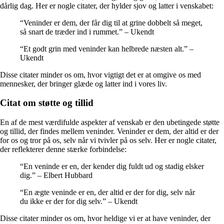
dårlig dag. Her er nogle citater, der hylder sjov og latter i venskabet:
“Veninder er dem, der får dig til at grine dobbelt så meget,
så snart de træder ind i rummet.” – Ukendt
“Et godt grin med veninder kan helbrede næsten alt.” –
Ukendt
Disse citater minder os om, hvor vigtigt det er at omgive os med
mennesker, der bringer glæde og latter ind i vores liv.
Citat om støtte og tillid
En af de mest værdifulde aspekter af venskab er den ubetingede støtte
og tillid, der findes mellem veninder. Veninder er dem, der altid er der
for os og tror på os, selv når vi tvivler på os selv. Her er nogle citater,
der reflekterer denne stærke forbindelse:
“En veninde er en, der kender dig fuldt ud og stadig elsker
dig.” – Elbert Hubbard
“En ægte veninde er en, der altid er der for dig, selv når
du ikke er der for dig selv.” – Ukendt
Disse citater minder os om, hvor heldige vi er at have veninder, der