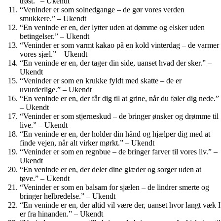
trøst.” – Ukendt
“Veninder er som solnedgange – de gør vores verden
smukkere.” – Ukendt
“En veninde er en, der lytter uden at dømme og elsker uden
betingelser.” – Ukendt
“Veninder er som varmt kakao på en kold vinterdag – de varmer
vores sjæl.” – Ukendt
“En veninde er en, der tager din side, uanset hvad der sker.” –
Ukendt
“Veninder er som en krukke fyldt med skatte – de er
uvurderlige.” – Ukendt
“En veninde er en, der får dig til at grine, når du føler dig nede.”
– Ukendt
“Veninder er som stjerneskud – de bringer ønsker og drømme til
live.” – Ukendt
“En veninde er en, der holder din hånd og hjælper dig med at
finde vejen, når alt virker mørkt.” – Ukendt
“Veninder er som en regnbue – de bringer farver til vores liv.” –
Ukendt
“En veninde er en, der deler dine glæder og sorger uden at
tøve.” – Ukendt
“Veninder er som en balsam for sjælen – de lindrer smerte og
bringer helbredelse.” – Ukendt
“En veninde er en, der altid vil være der, uanset hvor langt væk I
er fra hinanden.” – Ukendt