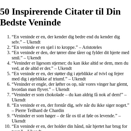
50 Inspirerende Citater til Din
Bedste Veninde
“En veninde er en, der kender dig bedre end du kender dig
selv.” – Ukendt
“En veninde er en sjæl i to kroppe.” – Aristoteles
“En veninde er den, der tørrer dine tårer og fylder dit hjerte med
smil.” – Ukendt
“Veninder er ligesom stjerner; du kan ikke altid se dem, men du
ved, at de altid er der.” – Ukendt
“En veninde er en, der støtter dig i øjeblikke af tvivl og fejrer
med dig i øjeblikke af triumf.” – Ukendt
“Veninder er engle, der løfter os op, når vores vinger har glemt,
hvordan man flyver.” – Ukendt
“Veninder er som chokolade – du kan aldrig få nok af dem!” –
Ukendt
“En veninde er en, der forstår dig, selv når du ikke siger noget.”
– Pierre Teilhard de Chardin
“Veninder er som bøger – de får os til at føle os levende.” –
Ukendt
“En veninde er en, der holder din hånd, når hjertet har brug for