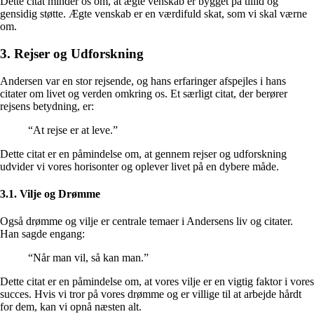
Dette citat minder os om, at ægte venskab er bygget på tillid og
gensidig støtte. Ægte venskab er en værdifuld skat, som vi skal værne
om.
3. Rejser og Udforskning
Andersen var en stor rejsende, og hans erfaringer afspejles i hans
citater om livet og verden omkring os. Et særligt citat, der berører
rejsens betydning, er:
“At rejse er at leve.”
Dette citat er en påmindelse om, at gennem rejser og udforskning
udvider vi vores horisonter og oplever livet på en dybere måde.
3.1. Vilje og Drømme
Også drømme og vilje er centrale temaer i Andersens liv og citater.
Han sagde engang:
“Når man vil, så kan man.”
Dette citat er en påmindelse om, at vores vilje er en vigtig faktor i vores
succes. Hvis vi tror på vores drømme og er villige til at arbejde hårdt
for dem, kan vi opnå næsten alt.