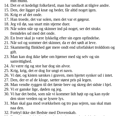
min mund.
Det er et kedeligt folkefærd, man har undladt at tilgive andre.
Den, der ligger på knæ og beder, får altid noget igen.
Krig er af det onde.
Han troede, det var solen, men det var et gøgeur.
Jeg vil dø, saa snart min stjerne duer.
Når solen står op og skinner ind på noget, ser det straks
fremdeles ud med det onde.
En hver skal jo være lykkelig efter sin egen opfindelse.
Når sol og sommer det skinner, da er det sødt at leve.
Skammerlig flinkhed gør mere ondt end uforfalsket trolddom og
gift.
Man kan dog ikke løbe om hjørner med sig selv og sin
samvittighed.
At være rig og stor har dog sin alvor.
Krig, krig, det er dog for ungt et navn.
Vi dør, og kisten sænkes i graven, men hjertet synker ud i intet.
Den, der er af de kloge, sætter størst pris på legen.
Man vendte ryggen til det første brev og skreg det sidste i hjel.
Vi er ganske lige, døden og jeg.
Vi har det bedst, som når vi kommer lidt højt op og kan nyde
den store verden og se lysere lys.
Man skal gaa mod svækkelsen og tro paa sejren, saa skal man
naa den.
Fortryl ikke det Bedste med Dovenskab.