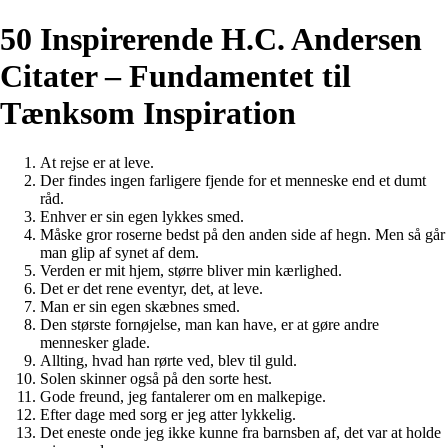
50 Inspirerende H.C. Andersen
Citater – Fundamentet til
Tænksom Inspiration
At rejse er at leve.
Der findes ingen farligere fjende for et menneske end et dumt
råd.
Enhver er sin egen lykkes smed.
Måske gror roserne bedst på den anden side af hegn. Men så går
man glip af synet af dem.
Verden er mit hjem, større bliver min kærlighed.
Det er det rene eventyr, det, at leve.
Man er sin egen skæbnes smed.
Den største fornøjelse, man kan have, er at gøre andre
mennesker glade.
Allting, hvad han rørte ved, blev til guld.
Solen skinner også på den sorte hest.
Gode freund, jeg fantalerer om en malkepige.
Efter dage med sorg er jeg atter lykkelig.
Det eneste onde jeg ikke kunne fra barnsben af, det var at holde