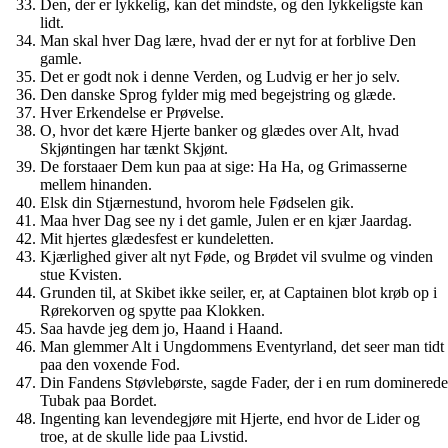
Den, der er lykkelig, kan det mindste, og den lykkeligste kan
lidt.
Man skal hver Dag lære, hvad der er nyt for at forblive Den
gamle.
Det er godt nok i denne Verden, og Ludvig er her jo selv.
Den danske Sprog fylder mig med begejstring og glæde.
Hver Erkendelse er Prøvelse.
O, hvor det kære Hjerte banker og glædes over Alt, hvad
Skjøntingen har tænkt Skjønt.
De forstaaer Dem kun paa at sige: Ha Ha, og Grimasserne
mellem hinanden.
Elsk din Stjærnestund, hvorom hele Fødselen gik.
Maa hver Dag see ny i det gamle, Julen er en kjær Jaardag.
Mit hjertes glædesfest er kundeletten.
Kjærlighed giver alt nyt Føde, og Brødet vil svulme og vinden
stue Kvisten.
Grunden til, at Skibet ikke seiler, er, at Captainen blot krøb op i
Rørekorven og spytte paa Klokken.
Saa havde jeg dem jo, Haand i Haand.
Man glemmer Alt i Ungdommens Eventyrland, det seer man tidt
paa den voxende Fod.
Din Fandens Støvlebørste, sagde Fader, der i en rum dominerede
Tubak paa Bordet.
Ingenting kan levendegjøre mit Hjerte, end hvor de Lider og
troe, at de skulle lide paa Livstid.