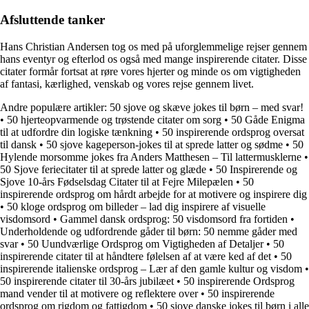
Afsluttende tanker
Hans Christian Andersen tog os med på uforglemmelige rejser gennem
hans eventyr og efterlod os også med mange inspirerende citater. Disse
citater formår fortsat at røre vores hjerter og minde os om vigtigheden
af fantasi, kærlighed, venskab og vores rejse gennem livet.
Andre populære artikler:
50 sjove og skæve jokes til børn – med svar!
•
50 hjerteopvarmende og trøstende citater om sorg
•
50 Gåde Enigma
til at udfordre din logiske tænkning
•
50 inspirerende ordsprog oversat
til dansk
•
50 sjove kageperson-jokes til at sprede latter og sødme
•
50
Hylende morsomme jokes fra Anders Matthesen – Til lattermusklerne
•
50 Sjove feriecitater til at sprede latter og glæde
•
50 Inspirerende og
Sjove 10-års Fødselsdag Citater til at Fejre Milepælen
•
50
inspirerende ordsprog om hårdt arbejde for at motivere og inspirere dig
•
50 kloge ordsprog om billeder – lad dig inspirere af visuelle
visdomsord
•
Gammel dansk ordsprog: 50 visdomsord fra fortiden
•
Underholdende og udfordrende gåder til børn: 50 nemme gåder med
svar
•
50 Uundværlige Ordsprog om Vigtigheden af Detaljer
•
50
inspirerende citater til at håndtere følelsen af at være ked af det
•
50
inspirerende italienske ordsprog – Lær af den gamle kultur og visdom
•
50 inspirerende citater til 30-års jubilæet
•
50 inspirerende Ordsprog
mand vender til at motivere og reflektere over
•
50 inspirerende
ordsprog om rigdom og fattigdom
•
50 sjove danske jokes til børn i alle