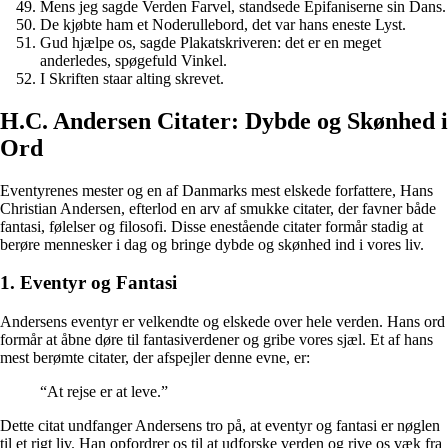
Mens jeg sagde Verden Farvel, standsede Epifaniserne sin Dans.
De kjøbte ham et Noderullebord, det var hans eneste Lyst.
Gud hjælpe os, sagde Plakatskriveren: det er en meget
anderledes, spøgefuld Vinkel.
I Skriften staar alting skrevet.
H.C. Andersen Citater: Dybde og Skønhed i
Ord
Eventyrenes mester og en af Danmarks mest elskede forfattere, Hans
Christian Andersen, efterlod en arv af smukke citater, der favner både
fantasi, følelser og filosofi. Disse enestående citater formår stadig at
berøre mennesker i dag og bringe dybde og skønhed ind i vores liv.
1. Eventyr og Fantasi
Andersens eventyr er velkendte og elskede over hele verden. Hans ord
formår at åbne døre til fantasiverdener og gribe vores sjæl. Et af hans
mest berømte citater, der afspejler denne evne, er:
“At rejse er at leve.”
Dette citat undfanger Andersens tro på, at eventyr og fantasi er nøglen
til et rigt liv. Han opfordrer os til at udforske verden og rive os væk fra