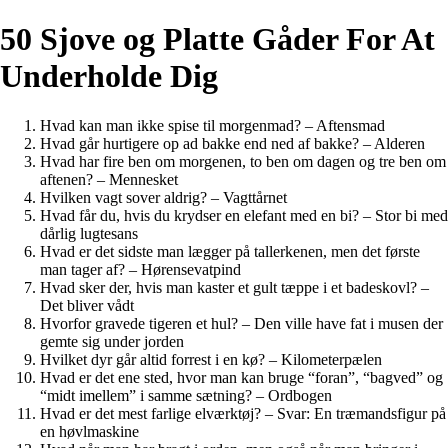
50 Sjove og Platte Gåder For At
Underholde Dig
Hvad kan man ikke spise til morgenmad? – Aftensmad
Hvad går hurtigere op ad bakke end ned af bakke? – Alderen
Hvad har fire ben om morgenen, to ben om dagen og tre ben om
aftenen? – Mennesket
Hvilken vagt sover aldrig? – Vagttårnet
Hvad får du, hvis du krydser en elefant med en bi? – Stor bi med
dårlig lugtesans
Hvad er det sidste man lægger på tallerkenen, men det første
man tager af? – Hørensevatpind
Hvad sker der, hvis man kaster et gult tæppe i et badeskovl? –
Det bliver vådt
Hvorfor gravede tigeren et hul? – Den ville have fat i musen der
gemte sig under jorden
Hvilket dyr går altid forrest i en kø? – Kilometerpælen
Hvad er det ene sted, hvor man kan bruge “foran”, “bagved” og
“midt imellem” i samme sætning? – Ordbogen
Hvad er det mest farlige elværktøj? – Svar: En træmandsfigur på
en høvlmaskine