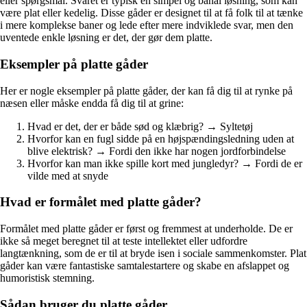
eller spørgsmål. Svaret er typisk en simpel og banal løsning, som kan
være plat eller kedelig. Disse gåder er designet til at få folk til at tænke
i mere komplekse baner og lede efter mere indviklede svar, men den
uventede enkle løsning er det, der gør dem platte.
Eksempler på platte gåder
Her er nogle eksempler på platte gåder, der kan få dig til at rynke på
næsen eller måske endda få dig til at grine:
Hvad er det, der er både sød og klæbrig? → Syltetøj
Hvorfor kan en fugl sidde på en højspændingsledning uden at
blive elektrisk? → Fordi den ikke har nogen jordforbindelse
Hvorfor kan man ikke spille kort med jungledyr? → Fordi de er
vilde med at snyde
Hvad er formålet med platte gåder?
Formålet med platte gåder er først og fremmest at underholde. De er
ikke så meget beregnet til at teste intellektet eller udfordre
langtænkning, som de er til at bryde isen i sociale sammenkomster. Plat
gåder kan være fantastiske samtalestartere og skabe en afslappet og
humoristisk stemning.
Sådan bruger du platte gåder