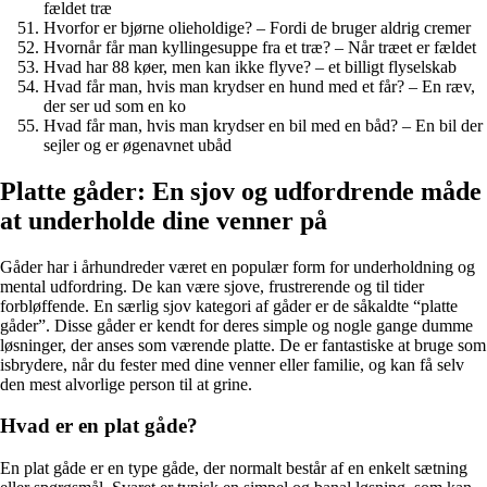
fældet træ
Hvorfor er bjørne olieholdige? – Fordi de bruger aldrig cremer
Hvornår får man kyllingesuppe fra et træ? – Når træet er fældet
Hvad har 88 køer, men kan ikke flyve? – et billigt flyselskab
Hvad får man, hvis man krydser en hund med et får? – En ræv,
der ser ud som en ko
Hvad får man, hvis man krydser en bil med en båd? – En bil der
sejler og er øgenavnet ubåd
Platte gåder: En sjov og udfordrende måde
at underholde dine venner på
Gåder har i århundreder været en populær form for underholdning og
mental udfordring. De kan være sjove, frustrerende og til tider
forbløffende. En særlig sjov kategori af gåder er de såkaldte “platte
gåder”. Disse gåder er kendt for deres simple og nogle gange dumme
løsninger, der anses som værende platte. De er fantastiske at bruge som
isbrydere, når du fester med dine venner eller familie, og kan få selv
den mest alvorlige person til at grine.
Hvad er en plat gåde?
En plat gåde er en type gåde, der normalt består af en enkelt sætning