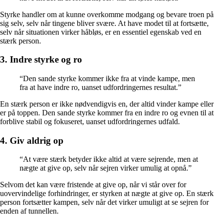
Styrke handler om at kunne overkomme modgang og bevare troen på
sig selv, selv når tingene bliver svære. At have modet til at fortsætte,
selv når situationen virker håbløs, er en essentiel egenskab ved en
stærk person.
3. Indre styrke og ro
“Den sande styrke kommer ikke fra at vinde kampe, men
fra at have indre ro, uanset udfordringernes resultat.”
En stærk person er ikke nødvendigvis en, der altid vinder kampe eller
er på toppen. Den sande styrke kommer fra en indre ro og evnen til at
forblive stabil og fokuseret, uanset udfordringernes udfald.
4. Giv aldrig op
“At være stærk betyder ikke altid at være sejrende, men at
nægte at give op, selv når sejren virker umulig at opnå.”
Selvom det kan være fristende at give op, når vi står over for
uovervindelige forhindringer, er styrken at nægte at give op. En stærk
person fortsætter kampen, selv når det virker umuligt at se sejren for
enden af tunnellen.