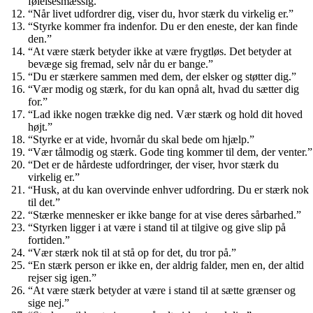
følelsesmæssig.”
“Når livet udfordrer dig, viser du, hvor stærk du virkelig er.”
“Styrke kommer fra indenfor. Du er den eneste, der kan finde
den.”
“At være stærk betyder ikke at være frygtløs. Det betyder at
bevæge sig fremad, selv når du er bange.”
“Du er stærkere sammen med dem, der elsker og støtter dig.”
“Vær modig og stærk, for du kan opnå alt, hvad du sætter dig
for.”
“Lad ikke nogen trække dig ned. Vær stærk og hold dit hoved
højt.”
“Styrke er at vide, hvornår du skal bede om hjælp.”
“Vær tålmodig og stærk. Gode ting kommer til dem, der venter.”
“Det er de hårdeste udfordringer, der viser, hvor stærk du
virkelig er.”
“Husk, at du kan overvinde enhver udfordring. Du er stærk nok
til det.”
“Stærke mennesker er ikke bange for at vise deres sårbarhed.”
“Styrken ligger i at være i stand til at tilgive og give slip på
fortiden.”
“Vær stærk nok til at stå op for det, du tror på.”
“En stærk person er ikke en, der aldrig falder, men en, der altid
rejser sig igen.”
“At være stærk betyder at være i stand til at sætte grænser og
sige nej.”