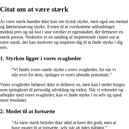
Citat om at være stærk
At være stærk handler ikke kun om fysisk styrke, men også om mental
og følelsesmæssig styrke. Evnen til at overkomme udfordringer,
modstå pres og stå fast i sine værdier er egenskaber, der definerer en
stærk person. Nedenfor er en samling af inspirerende citater om at
være stærk, der kan motivere og inspirere dig til at finde styrke i dig
selv.
1. Styrken ligger i vores svagheder
“Vi finder vores sande styrke i vores svagheder, for når vi
står over for dem, opdager vi vores ubrudte potentiale.”
Vores svagheder behøver ikke at definere os, men kan i stedet bruges
som springbræt til personlig udvikling og vækst. Når vi erkender og
arbejder med vores svagheder, kan vi finde styrke i os selv og opnå
store resultater.
2. Modet til at fortsætte
“At være stærk betyder ikke altid at have det godt, men at
have modet til at fortsætte, selv når alt føles håbløst.”