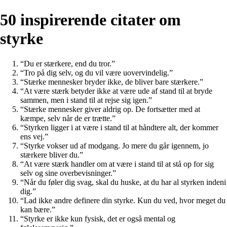
50 inspirerende citater om
styrke
“Du er stærkere, end du tror.”
“Tro på dig selv, og du vil være uovervindelig.”
“Stærke mennesker bryder ikke, de bliver bare stærkere.”
“At være stærk betyder ikke at være ude af stand til at bryde
sammen, men i stand til at rejse sig igen.”
“Stærke mennesker giver aldrig op. De fortsætter med at
kæmpe, selv når de er trætte.”
“Styrken ligger i at være i stand til at håndtere alt, der kommer
ens vej.”
“Styrke vokser ud af modgang. Jo mere du går igennem, jo
stærkere bliver du.”
“At være stærk handler om at være i stand til at stå op for sig
selv og sine overbevisninger.”
“Når du føler dig svag, skal du huske, at du har al styrken indeni
dig.”
“Lad ikke andre definere din styrke. Kun du ved, hvor meget du
kan bære.”
“Styrke er ikke kun fysisk, det er også mental og