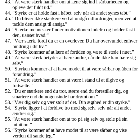
“At være stærk handler om at læne sig ind i sårbarheden og
opleve det fuldt ud.”
“Styrke er at holde fast i håbet, selv når alt andet synes tabt.”
“Du bliver ikke stærkere ved at undgå udfordringer, men ved at
tackle dem ansigt til ansigt.”
“Stærke mennesker finder motivationen indefra og holder fast i
den, uanset hvad.”
“Vær stærk, fordi du er en overlever. Du har overvundet enhver
hindring i dit liv.”
“Styrke kommer af at lære af fortiden og være til stede i nuet.”
“At være stærk betyder at bære andre, når de ikke kan bære sig
selv.”
“Styrken kommer af at have modet til at være sårbar og åben for
forandring.”
“At være stærk handler om at være i stand til at tilgive og
fortsætte.”
“Du er stærkere end du tror, ​​større end du forestiller dig, og
smartere end du nogensinde har drømt om.”
“Vær dig selv og vær stolt af det. Din ægthed er din styrke.”
“Styrke ligger i at forblive tro mod sig selv, selv når alt andet
ændrer sig.”
“At være stærk handler om at tro på sig selv og stole på sin
intuition.”
“Styrke kommer af at have modet til at være sårbar og vise
verden dit sande jeg.”