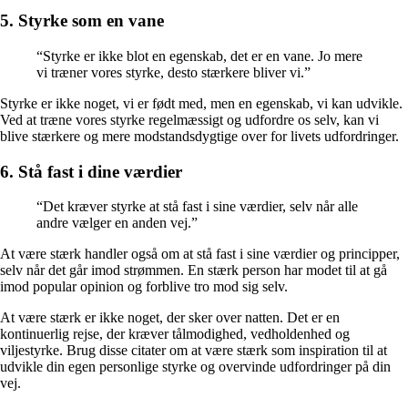
5. Styrke som en vane
“Styrke er ikke blot en egenskab, det er en vane. Jo mere
vi træner vores styrke, desto stærkere bliver vi.”
Styrke er ikke noget, vi er født med, men en egenskab, vi kan udvikle.
Ved at træne vores styrke regelmæssigt og udfordre os selv, kan vi
blive stærkere og mere modstandsdygtige over for livets udfordringer.
6. Stå fast i dine værdier
“Det kræver styrke at stå fast i sine værdier, selv når alle
andre vælger en anden vej.”
At være stærk handler også om at stå fast i sine værdier og principper,
selv når det går imod strømmen. En stærk person har modet til at gå
imod popular opinion og forblive tro mod sig selv.
At være stærk er ikke noget, der sker over natten. Det er en
kontinuerlig rejse, der kræver tålmodighed, vedholdenhed og
viljestyrke. Brug disse citater om at være stærk som inspiration til at
udvikle din egen personlige styrke og overvinde udfordringer på din
vej.