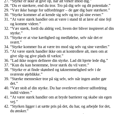
“Styrke er ikke at give op, når alt virker imod dig.”
“Du er stærkere, end du tror. Tro på dig selv og dit potentiale.”
“Vær ikke bange for udfordringer – de gør dig bare stærkere.”
“Styrke kommer af at kende sig selv og tro på sine evner.”
“At være stærk handler om at være i stand til at lære af sine fejl
og komme videre.”
“Vær stærk, fordi du aldrig ved, hvem der bliver inspireret af din
styrke.”
“Styrke er at vise kærlighed og medfølelse, selv når det er
svært.”
“Styrke kommer fra at være tro mod sig selv og sine værdier.”
“At være stærk handler ikke om at kontrollere alt, men om at
give slip og give plads til vækst.”
“Lad ikke nogen definere din styrke. Lad dit hjerte lede dig.”
“Kun du kan bestemme, hvor stærk du vil være.”
“Styrke er at finde skønhed og taknemmelighed selv i de
sværeste øjeblikke.”
“Stærke mennesker tror på sig selv, selv når ingen andre gør
det.”
“Vær stolt af din styrke. Du har overlevet enhver udfordring
indtil videre.”
“At være stærk handler om at bryde barrierer og skabe sin egen
vej.”
“Styrken ligger i at sætte pris på det, du har, og arbejde for det,
du ønsker.”