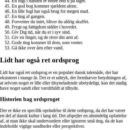
En fugl i hånden er bedre end ti på taget.
En god bog kommer sjældent alene.
En lille fugl har også brug for megen mad.
En ting af gangen.
Forventer du intet, bliver du aldrig skuffet.
Frygt og fattigdom sidder i hovedet.
Giv Dig tid, når du er i syv sind.
Giv en finger, og de river din arm af.
Gode ting kommer til dem, som venter.
Gå ikke over åen efter vand.
Lidt har også ret ordsprog
Lidt har også ret ordsprog er en populær dansk talemåde, der har
eksisteret i mange år. Det er et udtryk, der fremhæver betydningen af,
at selvom noget er lille eller tilsyneladende ubetydeligt, kan det stadig
have noget sandt eller værdifuldt at tilbyde.
Historien bag ordsproget
Der er ikke en specifik oprindelse til dette ordsprog, da det har været
en del af dansk kultur i lang tid. Det afspejler en almindelig opfattelse
af, at man ikke skal undervurdere eller ignorere små ting, da de kan
indeholde vigtige sandheder eller perspektiver.