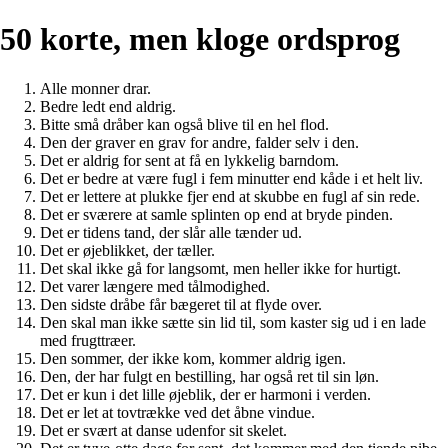
50 korte, men kloge ordsprog
Alle monner drar.
Bedre ledt end aldrig.
Bitte små dråber kan også blive til en hel flod.
Den der graver en grav for andre, falder selv i den.
Det er aldrig for sent at få en lykkelig barndom.
Det er bedre at være fugl i fem minutter end kåde i et helt liv.
Det er lettere at plukke fjer end at skubbe en fugl af sin rede.
Det er sværere at samle splinten op end at bryde pinden.
Det er tidens tand, der slår alle tænder ud.
Det er øjeblikket, der tæller.
Det skal ikke gå for langsomt, men heller ikke for hurtigt.
Det varer længere med tålmodighed.
Den sidste dråbe får bægeret til at flyde over.
Den skal man ikke sætte sin lid til, som kaster sig ud i en lade
med frugttræer.
Den sommer, der ikke kom, kommer aldrig igen.
Den, der har fulgt en bestilling, har også ret til sin løn.
Det er kun i det lille øjeblik, der er harmoni i verden.
Det er let at tovtrække ved det åbne vindue.
Det er svært at danse udenfor sit skelet.