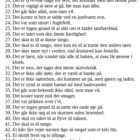
Det er tyve-otte dage for sent, det kommer med den tiende pibe.
Det er vigtigt at lære at gå, før man kan løbe.
Det går ikke altid, som man vil.
Det koster et ben at sidde ved en jordvarm ovn.
Det var som smurt i fuglefedt.
Der er ingen grund til at slås om et faldet laurbærblad.
Der er intet som den første kærlighed.
Der skal to til at danse tango.
Der skal to til tango, men kun én til at træde den andres tæer.
Der sker mere nyt i verden, end årsmænd kan fortælle.
Det er først, når vandet står alle til halsen, at man får ørnene i
kloen.
Det er isen, der tager den første skrivekridt.
Det er ikke alle døre, der er værd at banke på.
Det er ikke størrelsen, det kommer an på, men gøren og laden.
Det er synd at smide barnet ud med badevandet.
Det går som bekendt ikke altid, som man vil.
Det koster mere end det smager.
Det var prikken over i’et.
Der er ingen grund til at sætte det onde øje på.
Der går ikke røg af en skorsten uden brændsel.
Der skal en raket til at flyve til månen.
Der skal to til tango.
Et kilo fjer vejer næsten lige så meget som et kilo bly.
Et skridt frem og to tilbage.