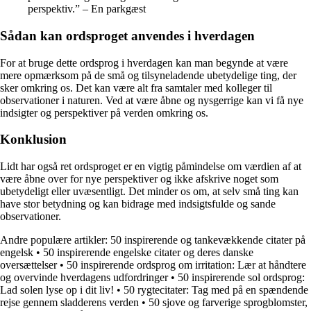
perspektiv.” – En parkgæst
Sådan kan ordsproget anvendes i hverdagen
For at bruge dette ordsprog i hverdagen kan man begynde at være
mere opmærksom på de små og tilsyneladende ubetydelige ting, der
sker omkring os. Det kan være alt fra samtaler med kolleger til
observationer i naturen. Ved at være åbne og nysgerrige kan vi få nye
indsigter og perspektiver på verden omkring os.
Konklusion
Lidt har også ret ordsproget er en vigtig påmindelse om værdien af at
være åbne over for nye perspektiver og ikke afskrive noget som
ubetydeligt eller uvæsentligt. Det minder os om, at selv små ting kan
have stor betydning og kan bidrage med indsigtsfulde og sande
observationer.
Andre populære artikler:
50 inspirerende og tankevækkende citater på
engelsk
•
50 inspirerende engelske citater og deres danske
oversættelser
•
50 inspirerende ordsprog om irritation: Lær at håndtere
og overvinde hverdagens udfordringer
•
50 inspirerende sol ordsprog:
Lad solen lyse op i dit liv!
•
50 rygtecitater: Tag med på en spændende
rejse gennem sladderens verden
•
50 sjove og farverige sprogblomster,