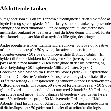
Afsluttende tanker
Vittigheder som “Er du fra Tennessee?”-vittigheden er en sjov måde at
bryde isen og sprede glæde. Når de bruges med omtanke og i passende
samhørighed med situationen, kan de bringe smil til ansigterne hos
mennesker omkring os. Så næste gang du hører denne vittighed, forstå
dens kontekst og vær klar til at nyde det lille grin, det bringer.
Andre populære artikler:
Lamme scorereplikker: 50 sjove og kreative
måder at imponere på
•
50 sjove og kreative banner citater til
studentervognen
•
50 sjove og mindeværdige Brøndby citater – En
hyldest til fodboldklubben fra Vestegnen
•
50 sjove og fædrevenlige
jokes at dele med familien
•
Den store guide til danske ordsprog og
deres betydning
•
50 Inspirerende Militære Citater: Styrk Dit
Lederskab Med Visdom fra Historiens Store Førere
•
50 Inspirerende
Citater til Din Bedste Veninde
•
50 inspirerende og sjove citater til en
30 års fødselsdag
•
50 inspirerende og tankevækkende Darwin-citater
•
Udfordrende gåder til voksne: 50 sjove og forbløffende svar
•
50 Sjove
gåder: Hvordan kommer du ind i et rum med 2 hunde?
•
50 Ordsprog
om at leve med måde – Find balance i tilværelsen
•
Gør dagen lysere
med 50 smilende ordsprog
•
50 Motiverende Ordsprog om Hårdt
Arbejde: Find Inspiration og Afsæt til Succes
•
50 inspirerende citater
til dit bryllupskort
•
50 gåder om kameler til at udfordre din logiske