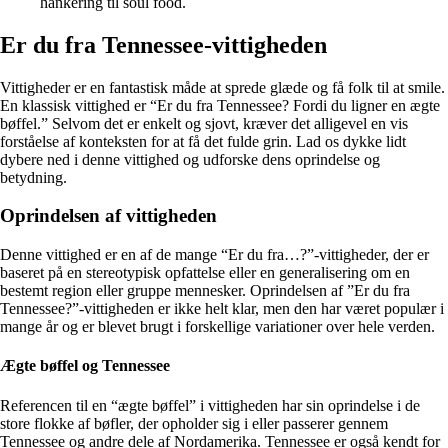
hankering til soul food.
Er du fra Tennessee-vittigheden
Vittigheder er en fantastisk måde at sprede glæde og få folk til at smile.
En klassisk vittighed er “Er du fra Tennessee? Fordi du ligner en ægte
bøffel.” Selvom det er enkelt og sjovt, kræver det alligevel en vis
forståelse af konteksten for at få det fulde grin. Lad os dykke lidt
dybere ned i denne vittighed og udforske dens oprindelse og
betydning.
Oprindelsen af vittigheden
Denne vittighed er en af ​​de mange “Er du fra…?”-vittigheder, der er
baseret på en stereotypisk opfattelse eller en generalisering om en
bestemt region eller gruppe mennesker. Oprindelsen af ​​”Er du fra
Tennessee?”-vittigheden er ikke helt klar, men den har været populær i
mange år og er blevet brugt i forskellige variationer over hele verden.
Ægte bøffel og Tennessee
Referencen til en “ægte bøffel” i vittigheden har sin oprindelse i de
store flokke af bøfler, der opholder sig i eller passerer gennem
Tennessee og andre dele af Nordamerika. Tennessee er også kendt for