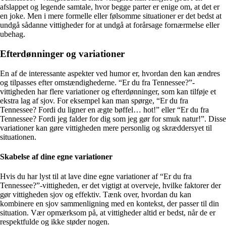
afslappet og legende samtale, hvor begge parter er enige om, at det er
en joke. Men i mere formelle eller følsomme situationer er det bedst at
undgå sådanne vittigheder for at undgå at forårsage fornærmelse eller
ubehag.
Efterdønninger og variationer
En af de interessante aspekter ved humor er, hvordan den kan ændres
og tilpasses efter omstændighederne. “Er du fra Tennessee?”-
vittigheden har flere variationer og efterdønninger, som kan tilføje et
ekstra lag af sjov. For eksempel kan man spørge, “Er du fra
Tennessee? Fordi du ligner en ægte bøffel… hot!” eller “Er du fra
Tennessee? Fordi jeg falder for dig som jeg gør for smuk natur!”. Disse
variationer kan gøre vittigheden mere personlig og skræddersyet til
situationen.
Skabelse af dine egne variationer
Hvis du har lyst til at lave dine egne variationer af “Er du fra
Tennessee?”-vittigheden, er det vigtigt at overveje, hvilke faktorer der
gør vittigheden sjov og effektiv. Tænk over, hvordan du kan
kombinere en sjov sammenligning med en kontekst, der passer til din
situation. Vær opmærksom på, at vittigheder altid er bedst, når de er
respektfulde og ikke støder nogen.