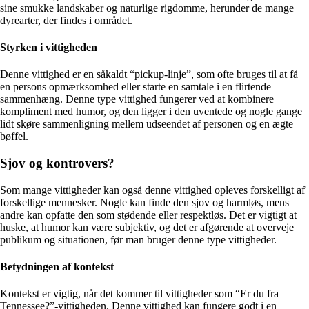
sine smukke landskaber og naturlige rigdomme, herunder de mange
dyrearter, der findes i området.
Styrken i vittigheden
Denne vittighed er en såkaldt “pickup-linje”, som ofte bruges til at få
en persons opmærksomhed eller starte en samtale i en flirtende
sammenhæng. Denne type vittighed fungerer ved at kombinere
kompliment med humor, og den ligger i den uventede og nogle gange
lidt skøre sammenligning mellem udseendet af personen og en ægte
bøffel.
Sjov og kontrovers?
Som mange vittigheder kan også denne vittighed opleves forskelligt af
forskellige mennesker. Nogle kan finde den sjov og harmløs, mens
andre kan opfatte den som stødende eller respektløs. Det er vigtigt at
huske, at humor kan være subjektiv, og det er afgørende at overveje
publikum og situationen, før man bruger denne type vittigheder.
Betydningen af ​​kontekst
Kontekst er vigtig, når det kommer til vittigheder som “Er du fra
Tennessee?”-vittigheden. Denne vittighed kan fungere godt i en