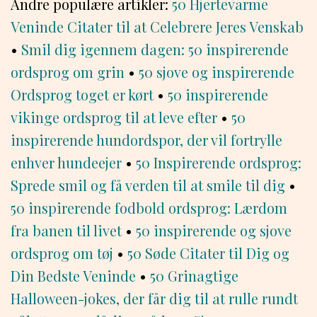
Andre populære artikler:
50 Hjertevarme
Veninde Citater til at Celebrere Jeres Venskab
•
Smil dig igennem dagen: 50 inspirerende
ordsprog om grin
•
50 sjove og inspirerende
Ordsprog toget er kørt
•
50 inspirerende
vikinge ordsprog til at leve efter
•
50
inspirerende hundordspor, der vil fortrylle
enhver hundeejer
•
50 Inspirerende ordsprog:
Sprede smil og få verden til at smile til dig
•
50 inspirerende fodbold ordsprog: Lærdom
fra banen til livet
•
50 inspirerende og sjove
ordsprog om tøj
•
50 Søde Citater til Dig og
Din Bedste Veninde
•
50 Grinagtige
Halloween-jokes, der får dig til at rulle rundt