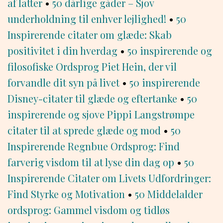
af latter
•
50 dårlige gåder – Sjov
underholdning til enhver lejlighed!
•
50
Inspirerende citater om glæde: Skab
positivitet i din hverdag
•
50 inspirerende og
filosofiske Ordsprog Piet Hein, der vil
forvandle dit syn på livet
•
50 inspirerende
Disney-citater til glæde og eftertanke
•
50
inspirerende og sjove Pippi Langstrømpe
citater til at sprede glæde og mod
•
50
Inspirerende Regnbue Ordsprog: Find
farverig visdom til at lyse din dag op
•
50
Inspirerende Citater om Livets Udfordringer:
Find Styrke og Motivation
•
50 Middelalder
ordsprog: Gammel visdom og tidløs