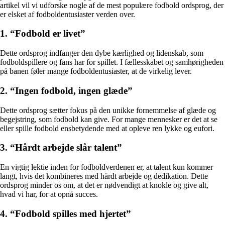
artikel vil vi udforske nogle af de mest populære fodbold ordsprog, der
er elsket af fodboldentusiaster verden over.
1. “Fodbold er livet”
Dette ordsprog indfanger den dybe kærlighed og lidenskab, som
fodboldspillere og fans har for spillet. I fællesskabet og samhørigheden
på banen føler mange fodboldentusiaster, at de virkelig lever.
2. “Ingen fodbold, ingen glæde”
Dette ordsprog sætter fokus på den unikke fornemmelse af glæde og
begejstring, som fodbold kan give. For mange mennesker er det at se
eller spille fodbold ensbetydende med at opleve ren lykke og eufori.
3. “Hårdt arbejde slår talent”
En vigtig lektie inden for fodboldverdenen er, at talent kun kommer
langt, hvis det kombineres med hårdt arbejde og dedikation. Dette
ordsprog minder os om, at det er nødvendigt at knokle og give alt,
hvad vi har, for at opnå succes.
4. “Fodbold spilles med hjertet”