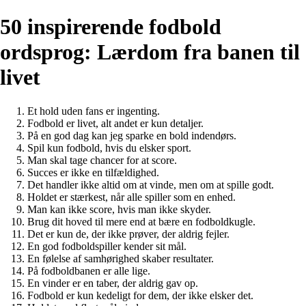
50 inspirerende fodbold
ordsprog: Lærdom fra banen til
livet
Et hold uden fans er ingenting.
Fodbold er livet, alt andet er kun detaljer.
På en god dag kan jeg sparke en bold indendørs.
Spil kun fodbold, hvis du elsker sport.
Man skal tage chancer for at score.
Succes er ikke en tilfældighed.
Det handler ikke altid om at vinde, men om at spille godt.
Holdet er stærkest, når alle spiller som en enhed.
Man kan ikke score, hvis man ikke skyder.
Brug dit hoved til mere end at bære en fodboldkugle.
Det er kun de, der ikke prøver, der aldrig fejler.
En god fodboldspiller kender sit mål.
En følelse af samhørighed skaber resultater.
På fodboldbanen er alle lige.
En vinder er en taber, der aldrig gav op.
Fodbold er kun kedeligt for dem, der ikke elsker det.