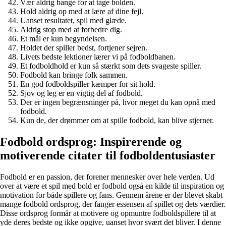
Vær aldrig bange for at tage bolden.
Hold aldrig op med at lære af dine fejl.
Uanset resultatet, spil med glæde.
Aldrig stop med at forbedre dig.
Et mål er kun begyndelsen.
Holdet der spiller bedst, fortjener sejren.
Livets bedste lektioner lærer vi på fodboldbanen.
Et fodboldhold er kun så stærkt som dets svageste spiller.
Fodbold kan bringe folk sammen.
En god fodboldspiller kæmper for sit hold.
Sjov og leg er en vigtig del af fodbold.
Der er ingen begrænsninger på, hvor meget du kan opnå med
fodbold.
Kun de, der drømmer om at spille fodbold, kan blive stjerner.
Fodbold ordsprog: Inspirerende og
motiverende citater til fodboldentusiaster
Fodbold er en passion, der forener mennesker over hele verden. Ud
over at være et spil med bold er fodbold også en kilde til inspiration og
motivation for både spillere og fans. Gennem årene er der blevet skabt
mange fodbold ordsprog, der fanger essensen af spillet og dets værdier.
Disse ordsprog formår at motivere og opmuntre fodboldspillere til at
yde deres bedste og ikke opgive, uanset hvor svært det bliver. I denne