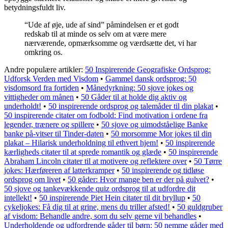
betydningsfuldt liv.
“Ude af øje, ude af sind” påmindelsen er et godt
redskab til at minde os selv om at være mere
nærværende, opmærksomme og værdsætte det, vi har
omkring os.
Andre populære artikler:
50 Inspirerende Geografiske Ordsprog:
Udforsk Verden med Visdom
•
Gammel dansk ordsprog: 50
visdomsord fra fortiden
•
Månedyrkning: 50 sjove jokes og
vittigheder om månen
•
50 Gåder til at holde dig aktiv og
underholdt!
•
50 inspirerende ordsprog og talemåder til din plakat
•
50 inspirerende citater om fodbold: Find motivation i ordene fra
legender, trænere og spillere
•
50 sjove og uimodståelige Banke
banke på-vitser til Tinder-daten
•
50 morsomme Mor jokes til din
plakat – Hilarisk underholdning til ethvert hjem!
•
50 inspirerende
kærligheds citater til at sprede romantik og glæde
•
50 inspirerende
Abraham Lincoln citater til at motivere og reflektere over
•
50 Tørre
jokes: Hærføreren af latterkramper
•
50 inspirerende og tidløse
ordsprog om livet
•
50 gåder: Hvor mange ben er der på gulvet?
•
50 sjove og tankevækkende quiz ordsprog til at udfordre dit
intellekt!
•
50 inspirerende Piet Hein citater til dit bryllup
•
50
cykeljokes: Få dig til at grine, mens du triller afsted!
•
50 guldgruber
af visdom: Behandle andre, som du selv gerne vil behandles
•
Underholdende og udfordrende gåder til børn: 50 nemme gåder med