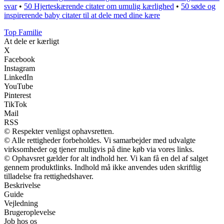
svar
•
50 Hjerteskærende citater om umulig kærlighed
•
50 søde og
inspirerende baby citater til at dele med dine kære
Top Familie
At dele er kærligt
X
Facebook
Instagram
LinkedIn
YouTube
Pinterest
TikTok
Mail
RSS
© Respekter venligst ophavsretten.
© Alle rettigheder forbeholdes. Vi samarbejder med udvalgte
virksomheder og tjener muligvis på dine køb via vores links.
© Ophavsret gælder for alt indhold her. Vi kan få en del af salget
gennem produktlinks. Indhold må ikke anvendes uden skriftlig
tilladelse fra rettighedshaver.
Beskrivelse
Guide
Vejledning
Brugeroplevelse
Job hos os