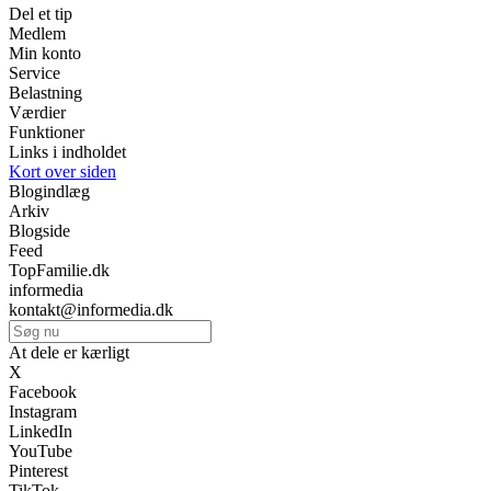
Del et tip
Medlem
Min konto
Service
Belastning
Værdier
Funktioner
Links i indholdet
Kort over siden
Blogindlæg
Arkiv
Blogside
Feed
TopFamilie.dk
informedia
kontakt@informedia.dk
At dele er kærligt
X
Facebook
Instagram
LinkedIn
YouTube
Pinterest
TikTok