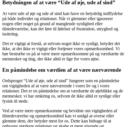
Betydningen af ​​at være “Ude af øje, ude af sind”
At være ude af øje og ude af sind kan have en betydelig indflydelse
på både individer og relationer. Når vi glemmer eller ignorerer
nogen eller noget på grund af manglende synlighed eller
tilstedeværelse, kan det føre til følelser af frustration, utryghed og
isolering.
Det er vigtigt at forstå, at selvom noget ikke er synligt, betyder det
ikke, at det ikke er vigtigt eller fortjener vores opmærksomhed. Vi
bør bestræbe os på at være mere opmærksomme på og værdsætte de
mennesker og ting, der ikke altid er lige for vores øjne.
En påmindelse om værdien af at være nærværende
Ordsproget “Ude af øje, ude af sind” fungerer som en påmindelse
om vigtigheden af ​​at være nærværende i vores liv og i vores
relationer. Det er en påmindelse om at værdsætte de øjeblikke og de
mennesker, vi har omkring os, selvom de ikke altid er synlige eller
fysisk til stede.
Ved at være mere opmærksomme og bevidste om vigtigheden af ​​
tilstedeværelse og opmærksomhed kan vi undgå at overse eller
glemme dem, der betyder mest for os. Dette kan bidrage til at
opbygge stærkere relationer og skabe et mere givende og