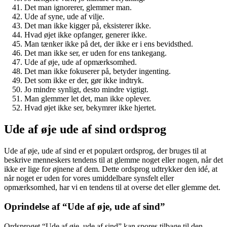
Det man ignorerer, glemmer man.
Ude af syne, ude af vilje.
Det man ikke kigger på, eksisterer ikke.
Hvad øjet ikke opfanger, generer ikke.
Man tænker ikke på det, der ikke er i ens bevidsthed.
Det man ikke ser, er uden for ens tankegang.
Ude af øje, ude af opmærksomhed.
Det man ikke fokuserer på, betyder ingenting.
Det som ikke er der, gør ikke indtryk.
Jo mindre synligt, desto mindre vigtigt.
Man glemmer let det, man ikke oplever.
Hvad øjet ikke ser, bekymrer ikke hjertet.
Ude af øje ude af sind ordsprog
Ude af øje, ude af sind er et populært ordsprog, der bruges til at
beskrive menneskers tendens til at glemme noget eller nogen, når det
ikke er lige for øjnene af dem. Dette ordsprog udtrykker den idé, at
når noget er uden for vores umiddelbare synsfelt eller
opmærksomhed, har vi en tendens til at overse det eller glemme det.
Oprindelse af “Ude af øje, ude af sind”
Ordsproget “Ude af øje, ude af sind” kan spores tilbage til den