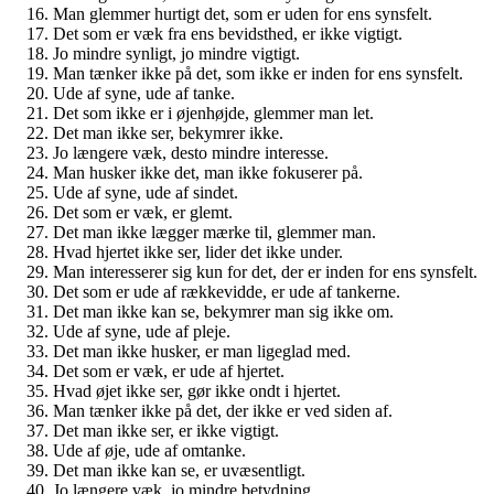
Man glemmer hurtigt det, som er uden for ens synsfelt.
Det som er væk fra ens bevidsthed, er ikke vigtigt.
Jo mindre synligt, jo mindre vigtigt.
Man tænker ikke på det, som ikke er inden for ens synsfelt.
Ude af syne, ude af tanke.
Det som ikke er i øjenhøjde, glemmer man let.
Det man ikke ser, bekymrer ikke.
Jo længere væk, desto mindre interesse.
Man husker ikke det, man ikke fokuserer på.
Ude af syne, ude af sindet.
Det som er væk, er glemt.
Det man ikke lægger mærke til, glemmer man.
Hvad hjertet ikke ser, lider det ikke under.
Man interesserer sig kun for det, der er inden for ens synsfelt.
Det som er ude af rækkevidde, er ude af tankerne.
Det man ikke kan se, bekymrer man sig ikke om.
Ude af syne, ude af pleje.
Det man ikke husker, er man ligeglad med.
Det som er væk, er ude af hjertet.
Hvad øjet ikke ser, gør ikke ondt i hjertet.
Man tænker ikke på det, der ikke er ved siden af.
Det man ikke ser, er ikke vigtigt.
Ude af øje, ude af omtanke.
Det man ikke kan se, er uvæsentligt.
Jo længere væk, jo mindre betydning.