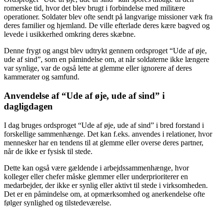
romerske tid, hvor det blev brugt i forbindelse med militære
operationer. Soldater blev ofte sendt på langvarige missioner væk fra
deres familier og hjemland. De ville efterlade deres kære bagved og
levede i usikkerhed omkring deres skæbne.
Denne frygt og angst blev udtrykt gennem ordsproget “Ude af øje,
ude af sind”, som en påmindelse om, at når soldaterne ikke længere
var synlige, var de også lette at glemme eller ignorere af deres
kammerater og samfund.
Anvendelse af “Ude af øje, ude af sind” i
dagligdagen
I dag bruges ordsproget “Ude af øje, ude af sind” i bred forstand i
forskellige sammenhænge. Det kan f.eks. anvendes i relationer, hvor
mennesker har en tendens til at glemme eller overse deres partner,
når de ikke er fysisk til stede.
Dette kan også være gældende i arbejdssammenhænge, hvor
kolleger eller chefer måske glemmer eller underprioriterer en
medarbejder, der ikke er synlig eller aktivt til stede i virksomheden.
Det er en påmindelse om, at opmærksomhed og anerkendelse ofte
følger synlighed og tilstedeværelse.