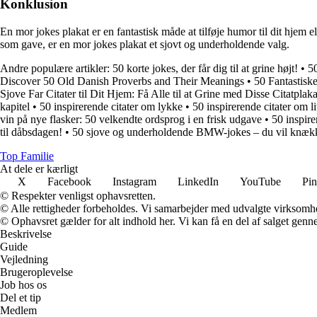
Konklusion
En mor jokes plakat er en fantastisk måde at tilføje humor til dit hjem e
som gave, er en mor jokes plakat et sjovt og underholdende valg.
Andre populære artikler:
50 korte jokes, der får dig til at grine højt!
•
5
Discover 50 Old Danish Proverbs and Their Meanings
•
50 Fantastisk
Sjove Far Citater til Dit Hjem: Få Alle til at Grine med Disse Citatplaka
kapitel
•
50 inspirerende citater om lykke
•
50 inspirerende citater om l
vin på nye flasker: 50 velkendte ordsprog i en frisk udgave
•
50 inspirer
til dåbsdagen!
•
50 sjove og underholdende BMW-jokes – du vil knæk
Top Familie
At dele er kærligt
X
Facebook
Instagram
LinkedIn
YouTube
Pin
© Respekter venligst ophavsretten.
© Alle rettigheder forbeholdes. Vi samarbejder med udvalgte virksomhed
© Ophavsret gælder for alt indhold her. Vi kan få en del af salget genne
Beskrivelse
Guide
Vejledning
Brugeroplevelse
Job hos os
Del et tip
Medlem