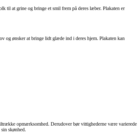
lk til at grine og bringe et smil frem på deres læber. Plakaten er
sjov og ønsker at bringe lidt glæde ind i deres hjem. Plakaten kan
at tiltrække opmærksomhed. Derudover bør vittighederne være varierede
e sin skønhed.