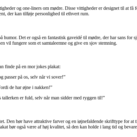
igheder og one-liners om mødre. Disse vittigheder er designet til at få fo
nt, der kan tilføje personlighed til ethvert rum.
s på humor. Det er også en fantastisk gaveidé til mødre, der har sans for 
en vil fungere som et samtaleemne og give en sjov stemning.
an finde på en mor jokes plakat:
g passer på os, selv når vi sover!”
ordi de har øjne i nakken!”
 tallerken er fuld, selv når man sidder med ryggen til!”
tet. Den bør have attraktive farver og en iøjnefaldende skrifttype for 
lakat bør også være af høj kvalitet, så den kan holde i lang tid og bevar