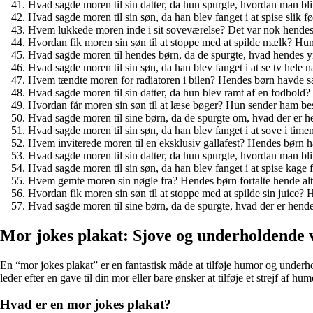
Hvad sagde moren til sin datter, da hun spurgte, hvordan man bli
Hvad sagde moren til sin søn, da han blev fanget i at spise slik 
Hvem lukkede moren inde i sit soveværelse? Det var nok hendes b
Hvordan fik moren sin søn til at stoppe med at spilde mælk? Hun
Hvad sagde moren til hendes børn, da de spurgte, hvad hendes 
Hvad sagde moren til sin søn, da han blev fanget i at se tv hele n
Hvem tændte moren for radiatoren i bilen? Hendes børn havde sag
Hvad sagde moren til sin datter, da hun blev ramt af en fodbold? 
Hvordan får moren sin søn til at læse bøger? Hun sender ham bes
Hvad sagde moren til sine børn, da de spurgte om, hvad der er h
Hvad sagde moren til sin søn, da han blev fanget i at sove i ti
Hvem inviterede moren til en eksklusiv gallafest? Hendes børn had
Hvad sagde moren til sin datter, da hun spurgte, hvordan man b
Hvad sagde moren til sin søn, da han blev fanget i at spise kage f
Hvem gemte moren sin nøgle fra? Hendes børn fortalte hende alti
Hvordan fik moren sin søn til at stoppe med at spilde sin juice?
Hvad sagde moren til sine børn, da de spurgte, hvad der er hend
Mor jokes plakat: Sjove og underholdende 
En “mor jokes plakat” er en fantastisk måde at tilføje humor og underhol
leder efter en gave til din mor eller bare ønsker at tilføje et strejf af hu
Hvad er en mor jokes plakat?