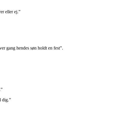
r eller ej.”
hver gang hendes søn holdt en fest”.
.”
l dig.”