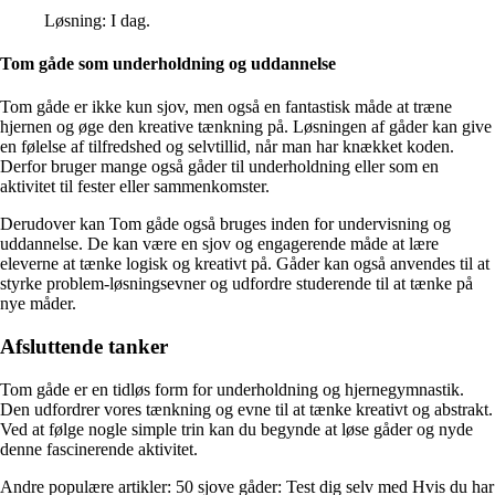
Løsning: I dag.
Tom gåde som underholdning og uddannelse
Tom gåde er ikke kun sjov, men også en fantastisk måde at træne
hjernen og øge den kreative tænkning på. Løsningen af gåder kan give
en følelse af tilfredshed og selvtillid, når man har knækket koden.
Derfor bruger mange også gåder til underholdning eller som en
aktivitet til fester eller sammenkomster.
Derudover kan Tom gåde også bruges inden for undervisning og
uddannelse. De kan være en sjov og engagerende måde at lære
eleverne at tænke logisk og kreativt på. Gåder kan også anvendes til at
styrke problem-løsningsevner og udfordre studerende til at tænke på
nye måder.
Afsluttende tanker
Tom gåde er en tidløs form for underholdning og hjernegymnastik.
Den udfordrer vores tænkning og evne til at tænke kreativt og abstrakt.
Ved at følge nogle simple trin kan du begynde at løse gåder og nyde
denne fascinerende aktivitet.
Andre populære artikler:
50 sjove gåder: Test dig selv med Hvis du har