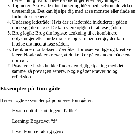
der er mulighed for flere fortolkninger eller betydninger.
Tag noter: Skriv alle dine tanker og idéer ned, selvom de virker
uvæsentlige. Det kan hjælpe dig med at se mønstre eller finde en
forbindelse senere.
Undersøg ledetråde: Hvis der er ledetråde inkluderet i gåden,
undersøg dem nøje. De kan være nøglen til at løse gåden.
Brug logik: Brug din logiske tænkning til at kombinere
oplysninger eller finde mønstre og sammenhænge, der kan
hjælpe dig med at løse gåden.
Tænk uden for boksen: Vær åben for usædvanlige og kreative
ideer. Nogle gåder kræver, at du tænker på en anden måde end
normalt.
Prøv igen: Hvis du ikke finder den rigtige løsning med det
samme, så prøv igen senere. Nogle gåder kræver tid og
refleksion.
Eksempler på Tom gåde
Her er nogle eksempler på populære Tom gåder:
Hvad er altid i slutningen af altid?
Løsning: Bogstavet “d”.
Hvad kommer aldrig igen?