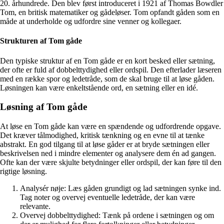
20. århundrede. Den blev først introduceret i 1921 af Thomas Bowdler
Tom, en britisk matematiker og gådeløser. Tom opfandt gåden som en
måde at underholde og udfordre sine venner og kollegaer.
Strukturen af Tom gåde
Den typiske struktur af en Tom gåde er en kort besked eller sætning,
der ofte er fuld af dobbelttydighed eller ordspil. Den efterlader læseren
med en række spor og ledetråde, som de skal bruge til at løse gåden.
Løsningen kan være enkeltstående ord, en sætning eller en idé.
Løsning af Tom gåde
At løse en Tom gåde kan være en spændende og udfordrende opgave.
Det kræver tålmodighed, kritisk tænkning og en evne til at tænke
abstrakt. En god tilgang til at løse gåder er at bryde sætningen eller
beskrivelsen ned i mindre elementer og analysere dem én ad gangen.
Ofte kan der være skjulte betydninger eller ordspil, der kan føre til den
rigtige løsning.
Analysér nøje: Læs gåden grundigt og lad sætningen synke ind.
Tag noter og overvej eventuelle ledetråde, der kan være
relevante.
Overvej dobbelttydighed: Tænk på ordene i sætningen og om