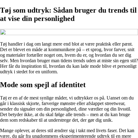
Tøj som udtryk: Sådan bruger du trends til
at vise din personlighed
Tøj handler i dag om langt mere end blot at være praktisk eller pænt.
Det er blevet en måde at kommunikere på – et sprog, hvor farver, snit
og materialer fortæller noget om, hvem du er, og hvordan du ser dig
selv. Men hvordan bruger man tidens trends uden at miste sin egen stil?
Her får du inspiration til, hvordan du kan lade mode blive et personligt
udtryk i stedet for en uniform.
Mode som spejl af identitet
Tøj er en af de mest synlige måder, vi udtrykker os på. Uanset om du
går i klassisk skjorte, farverige mønstre eller afslappet streetwear,
sender du signaler om din personlighed, dine værdier og din livsstil.
Det betyder ikke, at du skal følge alle trends – men at du kan bruge
dem som redskaber til at understrege det, der gør dig unik.
Mange oplever, at deres stil ændrer sig i takt med livets faser. Det kan
være, du går fra ungdommens eksperimenterende udtryk til en mere