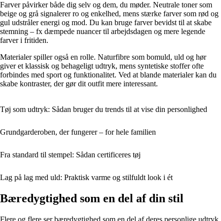
Farver påvirker både dig selv og dem, du møder. Neutrale toner som
beige og grå signalerer ro og enkelhed, mens stærke farver som rød og
gul udstråler energi og mod. Du kan bruge farver bevidst til at skabe
stemning – fx dæmpede nuancer til arbejdsdagen og mere legende
farver i fritiden.
Materialer spiller også en rolle. Naturfibre som bomuld, uld og hør
giver et klassisk og behageligt udtryk, mens syntetiske stoffer ofte
forbindes med sport og funktionalitet. Ved at blande materialer kan du
skabe kontraster, der gør dit outfit mere interessant.
Tøj som udtryk: Sådan bruger du trends til at vise din personlighed
Grundgarderoben, der fungerer – for hele familien
Fra standard til stempel: Sådan certificeres tøj
Lag på lag med uld: Praktisk varme og stilfuldt look i ét
Bæredygtighed som en del af din stil
Flere og flere ser bæredygtighed som en del af deres personlige udtryk.