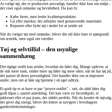
At vælge tøj, der er produceret ansvarligt, handler ikke kun om miljø –
det viser også omtanke og bevidsthed. Du kan fx:
Købe færre, men bedre kvalitetsprodukter.
Gå efter mærker, der arbejder med genanvendte materialer.
Reparere eller bytte tøj i stedet for at smide ud.
Når du vælger tøj med omtanke, bliver din stil ikke bare et spørgsmål
om æstetik, men også om værdier.
Tøj og selvtillid – den usynlige
sammenhæng
Det rigtige outfit kan ændre, hvordan du føler dig. Mange oplever, at
de står mere rank, smiler mere og føler sig mere sikre, når de har tøj på,
der passer til deres personlighed. Det handler ikke om at imponere
andre, men om at føle sig hjemme i sit eget udtryk.
Et godt tip er at have et par “power-outfits” – sæt, du altid føler dig
godt tilpas i, uanset anledning. Det kan være en favoritkjole, et
jakkesæt eller et par jeans, der sidder perfekt. Når du kender de tøjvalg,
der giver dig energi, bliver det lettere at navigere i hverdagens
garderobebeslutninger.