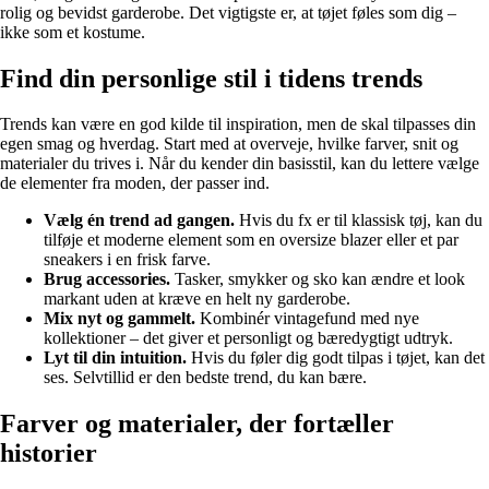
rolig og bevidst garderobe. Det vigtigste er, at tøjet føles som dig –
ikke som et kostume.
Find din personlige stil i tidens trends
Trends kan være en god kilde til inspiration, men de skal tilpasses din
egen smag og hverdag. Start med at overveje, hvilke farver, snit og
materialer du trives i. Når du kender din basisstil, kan du lettere vælge
de elementer fra moden, der passer ind.
Vælg én trend ad gangen.
Hvis du fx er til klassisk tøj, kan du
tilføje et moderne element som en oversize blazer eller et par
sneakers i en frisk farve.
Brug accessories.
Tasker, smykker og sko kan ændre et look
markant uden at kræve en helt ny garderobe.
Mix nyt og gammelt.
Kombinér vintagefund med nye
kollektioner – det giver et personligt og bæredygtigt udtryk.
Lyt til din intuition.
Hvis du føler dig godt tilpas i tøjet, kan det
ses. Selvtillid er den bedste trend, du kan bære.
Farver og materialer, der fortæller
historier