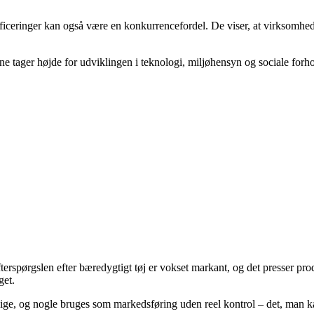
iceringer kan også være en konkurrencefordel. De viser, at virksomhed
 tager højde for udviklingen i teknologi, miljøhensyn og sociale forhol
fterspørgslen efter bæredygtigt tøj er vokset markant, og det presser prod
get.
ærdige, og nogle bruges som markedsføring uden reel kontrol – det, man 