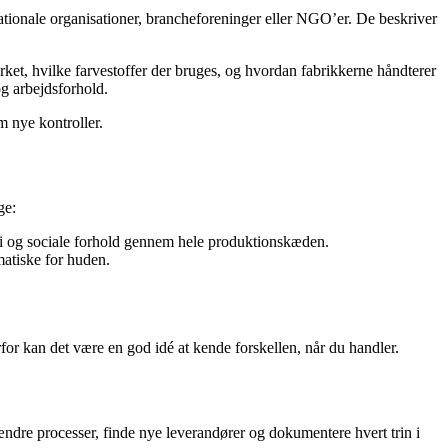
nationale organisationer, brancheforeninger eller NGO’er. De beskriver
ket, hvilke farvestoffer der bruges, og hvordan fabrikkerne håndterer
g arbejdsforhold.
m nye kontroller.
ge:
emi og sociale forhold gennem hele produktionskæden.
matiske for huden.
for kan det være en god idé at kende forskellen, når du handler.
 ændre processer, finde nye leverandører og dokumentere hvert trin i