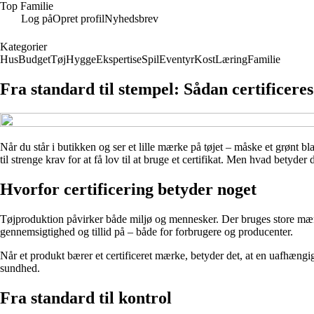
Top Familie
Log på
Opret profil
Nyhedsbrev
Kategorier
Hus
Budget
Tøj
Hygge
Ekspertise
Spil
Eventyr
Kost
Læring
Familie
Fra standard til stempel: Sådan certificeres
Når du står i butikken og ser et lille mærke på tøjet – måske et grønt b
til strenge krav for at få lov til at bruge et certifikat. Men hvad betyde
Hvorfor certificering betyder noget
Tøjproduktion påvirker både miljø og mennesker. Der bruges store mæng
gennemsigtighed og tillid på – både for forbrugere og producenter.
Når et produkt bærer et certificeret mærke, betyder det, at en uafhængig
sundhed.
Fra standard til kontrol