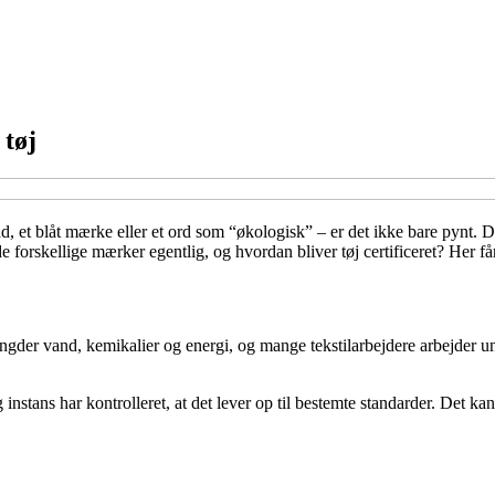
 tøj
lad, et blåt mærke eller et ord som “økologisk” – er det ikke bare pynt. 
r de forskellige mærker egentlig, og hvordan bliver tøj certificeret? Her f
der vand, kemikalier og energi, og mange tekstilarbejdere arbejder und
 instans har kontrolleret, at det lever op til bestemte standarder. Det k