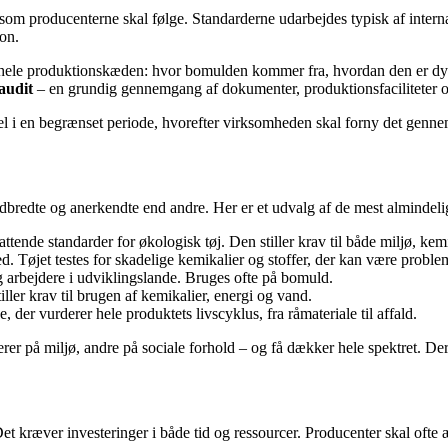
r, som producenterne skal følge. Standarderne udarbejdes typisk af inter
ion.
re hele produktionskæden: hvor bomulden kommer fra, hvordan den er dyr
audit
– en grundig gennemgang af dokumenter, produktionsfaciliteter o
gel i en begrænset periode, hvorefter virksomheden skal forny det genne
udbredte og anerkendte end andre. Her er et udvalg af de mest almindeli
ttende standarder for økologisk tøj. Den stiller krav til både miljø, k
. Tøjet testes for skadelige kemikalier og stoffer, der kan være proble
 arbejdere i udviklingslande. Bruges ofte på bomuld.
ller krav til brugen af kemikalier, energi og vand.
 der vurderer hele produktets livscyklus, fra råmateriale til affald.
rer på miljø, andre på sociale forhold – og få dækker hele spektret. Der
Det kræver investeringer i både tid og ressourcer. Producenter skal ofte