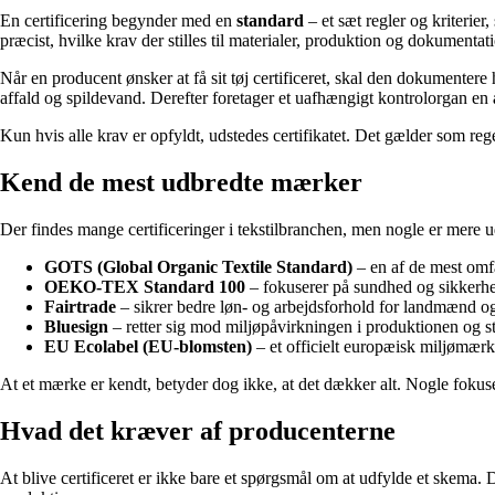
En certificering begynder med en
standard
– et sæt regler og kriterie
præcist, hvilke krav der stilles til materialer, produktion og dokumentat
Når en producent ønsker at få sit tøj certificeret, skal den dokumente
affald og spildevand. Derefter foretager et uafhængigt kontrolorgan en
Kun hvis alle krav er opfyldt, udstedes certifikatet. Det gælder som re
Kend de mest udbredte mærker
Der findes mange certificeringer i tekstilbranchen, men nogle er mere 
GOTS (Global Organic Textile Standard)
– en af de mest omfa
OEKO-TEX Standard 100
– fokuserer på sundhed og sikkerhed
Fairtrade
– sikrer bedre løn- og arbejdsforhold for landmænd og
Bluesign
– retter sig mod miljøpåvirkningen i produktionen og sti
EU Ecolabel (EU-blomsten)
– et officielt europæisk miljømærke,
At et mærke er kendt, betyder dog ikke, at det dækker alt. Nogle fokuse
Hvad det kræver af producenterne
At blive certificeret er ikke bare et spørgsmål om at udfylde et skema. 