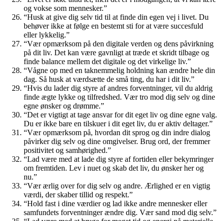
og vokse som mennesker.”
“Husk at give dig selv tid til at finde din egen vej i livet. Du
behøver ikke at følge en bestemt sti for at være succesfuld
eller lykkelig.”
“Vær opmærksom på den digitale verden og dens påvirkning
på dit liv. Det kan være gavnligt at træde et skridt tilbage og
finde balance mellem det digitale og det virkelige liv.”
“Vågne op med en taknemmelig holdning kan ændre hele din
dag. Så husk at værdsætte de små ting, du har i dit liv.”
“Hvis du lader dig styre af andres forventninger, vil du aldrig
finde ægte lykke og tilfredshed. Vær tro mod dig selv og dine
egne ønsker og drømme.”
“Det er vigtigt at tage ansvar for dit eget liv og dine egne valg.
Du er ikke bare en tilskuer i dit eget liv, du er aktiv deltager.”
“Vær opmærksom på, hvordan dit sprog og din indre dialog
påvirker dig selv og dine omgivelser. Brug ord, der fremmer
positivitet og samhørighed.”
“Lad være med at lade dig styre af fortiden eller bekymringer
om fremtiden. Lev i nuet og skab det liv, du ønsker her og
nu.”
“Vær ærlig over for dig selv og andre. Ærlighed er en vigtig
værdi, der skaber tillid og respekt.”
“Hold fast i dine værdier og lad ikke andre mennesker eller
samfundets forventninger ændre dig. Vær sand mod dig selv.”