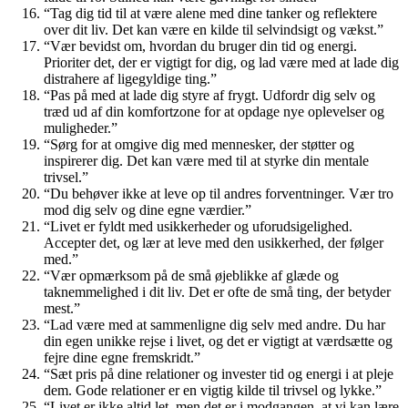
“Tag dig tid til at være alene med dine tanker og reflektere
over dit liv. Det kan være en kilde til selvindsigt og vækst.”
“Vær bevidst om, hvordan du bruger din tid og energi.
Prioriter det, der er vigtigt for dig, og lad være med at lade dig
distrahere af ligegyldige ting.”
“Pas på med at lade dig styre af frygt. Udfordr dig selv og
træd ud af din komfortzone for at opdage nye oplevelser og
muligheder.”
“Sørg for at omgive dig med mennesker, der støtter og
inspirerer dig. Det kan være med til at styrke din mentale
trivsel.”
“Du behøver ikke at leve op til andres forventninger. Vær tro
mod dig selv og dine egne værdier.”
“Livet er fyldt med usikkerheder og uforudsigelighed.
Accepter det, og lær at leve med den usikkerhed, der følger
med.”
“Vær opmærksom på de små øjeblikke af glæde og
taknemmelighed i dit liv. Det er ofte de små ting, der betyder
mest.”
“Lad være med at sammenligne dig selv med andre. Du har
din egen unikke rejse i livet, og det er vigtigt at værdsætte og
fejre dine egne fremskridt.”
“Sæt pris på dine relationer og invester tid og energi i at pleje
dem. Gode relationer er en vigtig kilde til trivsel og lykke.”
“Livet er ikke altid let, men det er i modgangen, at vi kan lære