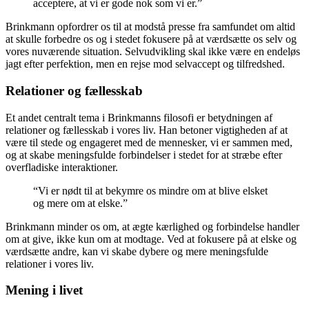
acceptere, at vi er gode nok som vi er.”
Brinkmann opfordrer os til at modstå presse fra samfundet om altid
at skulle forbedre os og i stedet fokusere på at værdsætte os selv og
vores nuværende situation. Selvudvikling skal ikke være en endeløs
jagt efter perfektion, men en rejse mod selvaccept og tilfredshed.
Relationer og fællesskab
Et andet centralt tema i Brinkmanns filosofi er betydningen af ​​
relationer og fællesskab i vores liv. Han betoner vigtigheden af ​​at
være til stede og engageret med de mennesker, vi er sammen med,
og at skabe meningsfulde forbindelser i stedet for at stræbe efter
overfladiske interaktioner.
“Vi er nødt til at bekymre os mindre om at blive elsket
og mere om at elske.”
Brinkmann minder os om, at ægte kærlighed og forbindelse handler
om at give, ikke kun om at modtage. Ved at fokusere på at elske og
værdsætte andre, kan vi skabe dybere og mere meningsfulde
relationer i vores liv.
Mening i livet