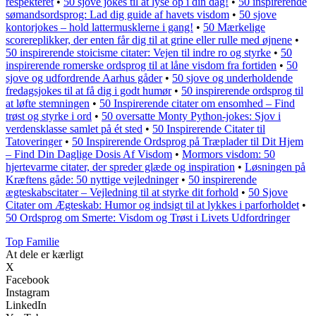
respekteret
•
50 sjove jokes til at lyse op i din dag!
•
50 inspirerende
sømandsordsprog: Lad dig guide af havets visdom
•
50 sjove
kontorjokes – hold lattermusklerne i gang!
•
50 Mærkelige
scorereplikker, der enten får dig til at grine eller rulle med øjnene
•
50 inspirerende stoicisme citater: Vejen til indre ro og styrke
•
50
inspirerende romerske ordsprog til at låne visdom fra fortiden
•
50
sjove og udfordrende Aarhus gåder
•
50 sjove og underholdende
fredagsjokes til at få dig i godt humør
•
50 inspirerende ordsprog til
at løfte stemningen
•
50 Inspirerende citater om ensomhed – Find
trøst og styrke i ord
•
50 oversatte Monty Python-jokes: Sjov i
verdensklasse samlet på ét sted
•
50 Inspirerende Citater til
Tatoveringer
•
50 Inspirerende Ordsprog på Træplader til Dit Hjem
– Find Din Daglige Dosis Af Visdom
•
Mormors visdom: 50
hjertevarme citater, der spreder glæde og inspiration
•
Løsningen på
Kræftens gåde: 50 nyttige vejledninger
•
50 inspirerende
ægteskabscitater – Vejledning til at styrke dit forhold
•
50 Sjove
Citater om Ægteskab: Humor og indsigt til at lykkes i parforholdet
•
50 Ordsprog om Smerte: Visdom og Trøst i Livets Udfordringer
Top Familie
At dele er kærligt
X
Facebook
Instagram
LinkedIn