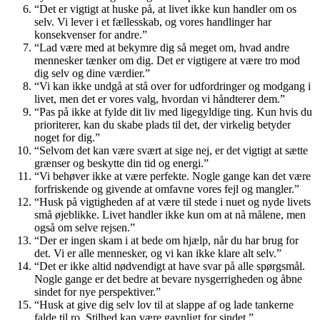
“Det er vigtigt at huske på, at livet ikke kun handler om os
selv. Vi lever i et fællesskab, og vores handlinger har
konsekvenser for andre.”
“Lad være med at bekymre dig så meget om, hvad andre
mennesker tænker om dig. Det er vigtigere at være tro mod
dig selv og dine værdier.”
“Vi kan ikke undgå at stå over for udfordringer og modgang i
livet, men det er vores valg, hvordan vi håndterer dem.”
“Pas på ikke at fylde dit liv med ligegyldige ting. Kun hvis du
prioriterer, kan du skabe plads til det, der virkelig betyder
noget for dig.”
“Selvom det kan være svært at sige nej, er det vigtigt at sætte
grænser og beskytte din tid og energi.”
“Vi behøver ikke at være perfekte. Nogle gange kan det være
forfriskende og givende at omfavne vores fejl og mangler.”
“Husk på vigtigheden af at være til stede i nuet og nyde livets
små øjeblikke. Livet handler ikke kun om at nå målene, men
også om selve rejsen.”
“Der er ingen skam i at bede om hjælp, når du har brug for
det. Vi er alle mennesker, og vi kan ikke klare alt selv.”
“Det er ikke altid nødvendigt at have svar på alle spørgsmål.
Nogle gange er det bedre at bevare nysgerrigheden og åbne
sindet for nye perspektiver.”
“Husk at give dig selv lov til at slappe af og lade tankerne
falde til ro. Stilhed kan være gavnligt for sindet.”