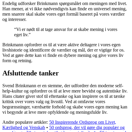
Endelig udforsker Brinkmann spørgsmålet om meningen med livet.
Han mener, at vi ikke nødvendigvis kan finde en universel mening,
men snarere skal skabe vores eget formål baseret på vores værdier
og interesser.
“Vi er nødt til at tage ansvar for at skabe mening i vores
eget liv.”
Brinkmann opfordrer os til at være aktive deltagere i vores egen
livshistorie og identificere de værdier og mål, der er vigtige for os.
Ved at gøre dette kan vi finde en dybere mening og give vores liv
form og retning.
Afsluttende tanker
Svend Brinkmann er en stemme, der udfordrer den moderne self-
help-kultur og opfordrer os til at leve mere bevidst og autentiske liv.
Hans citater giver stof til eftertanke og kan inspirere os til at tænke
kritisk over vores valg og livsstil. Ved at omfavne vores
begrænsninger, værdsætte forhold og skabe vores egen mening kan
vi begynde at leve mere opfyldende og meningsfulde liv.
Andre populære artikler:
50 Inspirerende Ordsprog om Livet,
Kærlighed og Venskab
•
50 ordsprog, der vil gøre dig populær og