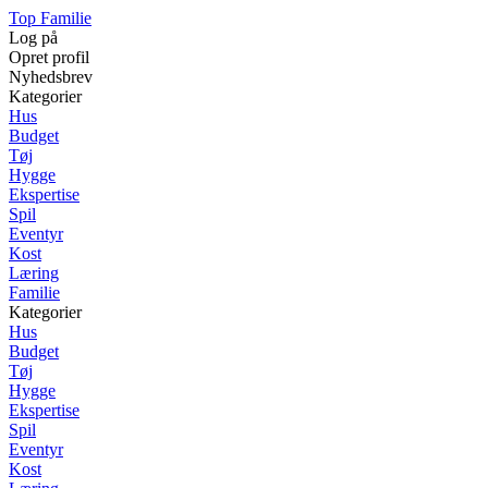
Top Familie
Log på
Opret profil
Nyhedsbrev
Kategorier
Hus
Budget
Tøj
Hygge
Ekspertise
Spil
Eventyr
Kost
Læring
Familie
Kategorier
Hus
Budget
Tøj
Hygge
Ekspertise
Spil
Eventyr
Kost