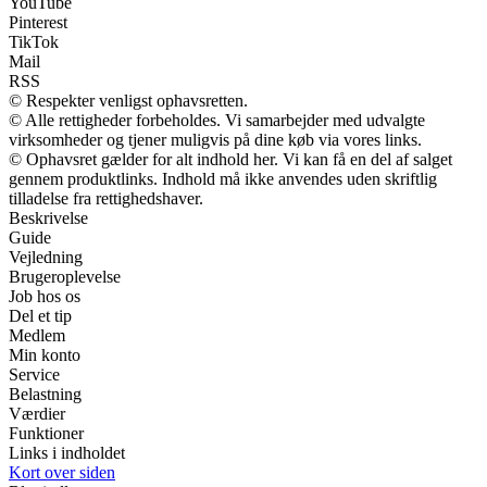
YouTube
Pinterest
TikTok
Mail
RSS
© Respekter venligst ophavsretten.
© Alle rettigheder forbeholdes. Vi samarbejder med udvalgte
virksomheder og tjener muligvis på dine køb via vores links.
© Ophavsret gælder for alt indhold her. Vi kan få en del af salget
gennem produktlinks. Indhold må ikke anvendes uden skriftlig
tilladelse fra rettighedshaver.
Beskrivelse
Guide
Vejledning
Brugeroplevelse
Job hos os
Del et tip
Medlem
Min konto
Service
Belastning
Værdier
Funktioner
Links i indholdet
Kort over siden