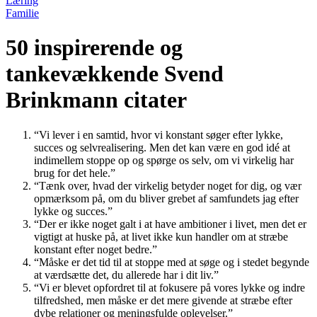
Læring
Familie
50 inspirerende og
tankevækkende Svend
Brinkmann citater
“Vi lever i en samtid, hvor vi konstant søger efter lykke,
succes og selvrealisering. Men det kan være en god idé at
indimellem stoppe op og spørge os selv, om vi virkelig har
brug for det hele.”
“Tænk over, hvad der virkelig betyder noget for dig, og vær
opmærksom på, om du bliver grebet af samfundets jag efter
lykke og succes.”
“Der er ikke noget galt i at have ambitioner i livet, men det er
vigtigt at huske på, at livet ikke kun handler om at stræbe
konstant efter noget bedre.”
“Måske er det tid til at stoppe med at søge og i stedet begynde
at værdsætte det, du allerede har i dit liv.”
“Vi er blevet opfordret til at fokusere på vores lykke og indre
tilfredshed, men måske er det mere givende at stræbe efter
dybe relationer og meningsfulde oplevelser.”