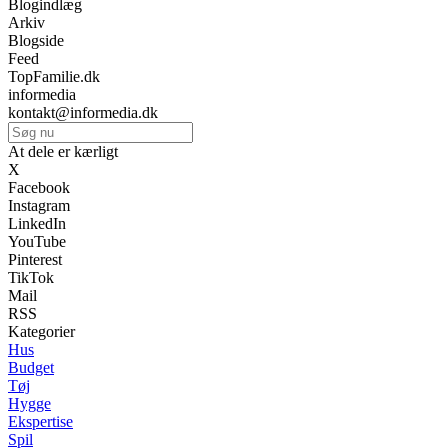
Blogindlæg
Arkiv
Blogside
Feed
TopFamilie.dk
informedia
kontakt@informedia.dk
At dele er kærligt
X
Facebook
Instagram
LinkedIn
YouTube
Pinterest
TikTok
Mail
RSS
Kategorier
Hus
Budget
Tøj
Hygge
Ekspertise
Spil