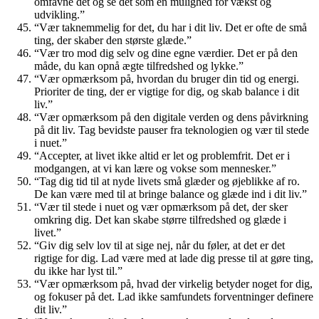
omfavne det og se det som en mulighed for vækst og
udvikling.”
“Vær taknemmelig for det, du har i dit liv. Det er ofte de små
ting, der skaber den største glæde.”
“Vær tro mod dig selv og dine egne værdier. Det er på den
måde, du kan opnå ægte tilfredshed og lykke.”
“Vær opmærksom på, hvordan du bruger din tid og energi.
Prioriter de ting, der er vigtige for dig, og skab balance i dit
liv.”
“Vær opmærksom på den digitale verden og dens påvirkning
på dit liv. Tag bevidste pauser fra teknologien og vær til stede
i nuet.”
“Accepter, at livet ikke altid er let og problemfrit. Det er i
modgangen, at vi kan lære og vokse som mennesker.”
“Tag dig tid til at nyde livets små glæder og øjeblikke af ro.
De kan være med til at bringe balance og glæde ind i dit liv.”
“Vær til stede i nuet og vær opmærksom på det, der sker
omkring dig. Det kan skabe større tilfredshed og glæde i
livet.”
“Giv dig selv lov til at sige nej, når du føler, at det er det
rigtige for dig. Lad være med at lade dig presse til at gøre ting,
du ikke har lyst til.”
“Vær opmærksom på, hvad der virkelig betyder noget for dig,
og fokuser på det. Lad ikke samfundets forventninger definere
dit liv.”