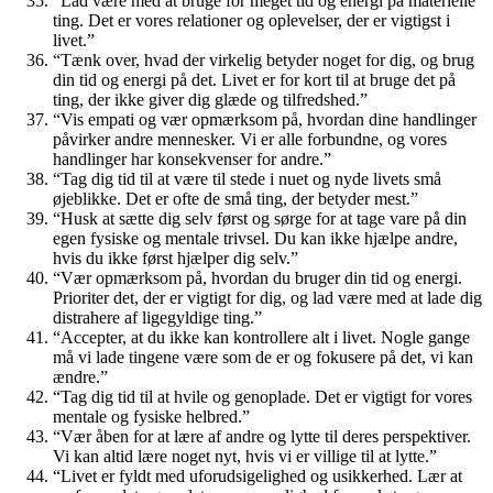
“Lad være med at bruge for meget tid og energi på materielle
ting. Det er vores relationer og oplevelser, der er vigtigst i
livet.”
“Tænk over, hvad der virkelig betyder noget for dig, og brug
din tid og energi på det. Livet er for kort til at bruge det på
ting, der ikke giver dig glæde og tilfredshed.”
“Vis empati og vær opmærksom på, hvordan dine handlinger
påvirker andre mennesker. Vi er alle forbundne, og vores
handlinger har konsekvenser for andre.”
“Tag dig tid til at være til stede i nuet og nyde livets små
øjeblikke. Det er ofte de små ting, der betyder mest.”
“Husk at sætte dig selv først og sørge for at tage vare på din
egen fysiske og mentale trivsel. Du kan ikke hjælpe andre,
hvis du ikke først hjælper dig selv.”
“Vær opmærksom på, hvordan du bruger din tid og energi.
Prioriter det, der er vigtigt for dig, og lad være med at lade dig
distrahere af ligegyldige ting.”
“Accepter, at du ikke kan kontrollere alt i livet. Nogle gange
må vi lade tingene være som de er og fokusere på det, vi kan
ændre.”
“Tag dig tid til at hvile og genoplade. Det er vigtigt for vores
mentale og fysiske helbred.”
“Vær åben for at lære af andre og lytte til deres perspektiver.
Vi kan altid lære noget nyt, hvis vi er villige til at lytte.”
“Livet er fyldt med uforudsigelighed og usikkerhed. Lær at