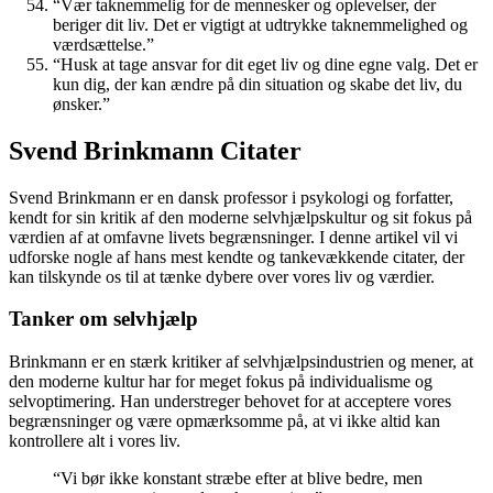
“Vær taknemmelig for de mennesker og oplevelser, der
beriger dit liv. Det er vigtigt at udtrykke taknemmelighed og
værdsættelse.”
“Husk at tage ansvar for dit eget liv og dine egne valg. Det er
kun dig, der kan ændre på din situation og skabe det liv, du
ønsker.”
Svend Brinkmann Citater
Svend Brinkmann er en dansk professor i psykologi og forfatter,
kendt for sin kritik af den moderne selvhjælpskultur og sit fokus på
værdien af ​​at omfavne livets begrænsninger. I denne artikel vil vi
udforske nogle af hans mest kendte og tankevækkende citater, der
kan tilskynde os til at tænke dybere over vores liv og værdier.
Tanker om selvhjælp
Brinkmann er en stærk kritiker af selvhjælpsindustrien og mener, at
den moderne kultur har for meget fokus på individualisme og
selvoptimering. Han understreger behovet for at acceptere vores
begrænsninger og være opmærksomme på, at vi ikke altid kan
kontrollere alt i vores liv.
“Vi bør ikke konstant stræbe efter at blive bedre, men