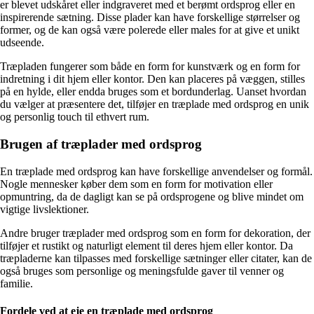
er blevet udskåret eller indgraveret med et berømt ordsprog eller en
inspirerende sætning. Disse plader kan have forskellige størrelser og
former, og de kan også være polerede eller males for at give et unikt
udseende.
Træpladen fungerer som både en form for kunstværk og en form for
indretning i dit hjem eller kontor. Den kan placeres på væggen, stilles
på en hylde, eller endda bruges som et bordunderlag. Uanset hvordan
du vælger at præsentere det, tilføjer en træplade med ordsprog en unik
og personlig touch til ethvert rum.
Brugen af træplader med ordsprog
En træplade med ordsprog kan have forskellige anvendelser og formål.
Nogle mennesker køber dem som en form for motivation eller
opmuntring, da de dagligt kan se på ordsprogene og blive mindet om
vigtige livslektioner.
Andre bruger træplader med ordsprog som en form for dekoration, der
tilføjer et rustikt og naturligt element til deres hjem eller kontor. Da
træpladerne kan tilpasses med forskellige sætninger eller citater, kan de
også bruges som personlige og meningsfulde gaver til venner og
familie.
Fordele ved at eje en træplade med ordsprog