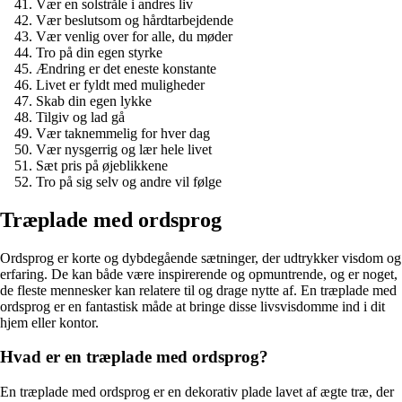
Vær en solstråle i andres liv
Vær beslutsom og hårdtarbejdende
Vær venlig over for alle, du møder
Tro på din egen styrke
Ændring er det eneste konstante
Livet er fyldt med muligheder
Skab din egen lykke
Tilgiv og lad gå
Vær taknemmelig for hver dag
Vær nysgerrig og lær hele livet
Sæt pris på øjeblikkene
Tro på sig selv og andre vil følge
Træplade med ordsprog
Ordsprog er korte og dybdegående sætninger, der udtrykker visdom og
erfaring. De kan både være inspirerende og opmuntrende, og er noget,
de fleste mennesker kan relatere til og drage nytte af. En træplade med
ordsprog er en fantastisk måde at bringe disse livsvisdomme ind i dit
hjem eller kontor.
Hvad er en træplade med ordsprog?
En træplade med ordsprog er en dekorativ plade lavet af ægte træ, der