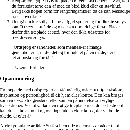
Rengør forsigtigt: Hvis træpladen bliver støvet eller snavset, kan
du forsigtigt tørre den af med en blød klud eller en støvklud.
Brug ikke nogen form for rengøringsmidler, da de kan beskadige
træets overflade.
Undgå direkte sollys: Langvarig eksponering for direkte sollys
kan få træet til at fade og miste sin oprindelige farve. Placer
derfor din træplade et sted, hvor den ikke udsættes for
overdreven sollys.
“Ordsprog er sandheder, som mennesker i mange
generationer har udviklet og formuleret på en måde, der er
let at huske og forstå.”
– Ukendt forfatter
Opsummering
En træplade med ordsprog er en vidunderlig måde at tilføje visdom,
inspiration og personlighed til dit hjem eller kontor. Den kan bruges
som en dekorativ genstand eller som en påmindelse om vigtige
livslektioner. Ved at vælge den rigtige træplade med de perfekte ord
kan du skabe et unikt og meningsfuldt stykke kunst, der vil holde
glæde, år efter år.
Andre populære artikler:
50 fascinerende matematiske gåder til at