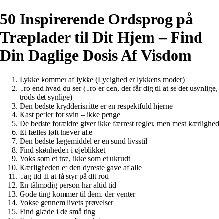
50 Inspirerende Ordsprog på
Træplader til Dit Hjem – Find
Din Daglige Dosis Af Visdom
Lykke kommer af lykke (Lydighed er lykkens moder)
Tro end hvad du ser (Tro er den, der får dig til at se det usynlige,
trods det synlige)
Den bedste krydderisnitte er en respektfuld hjerne
Kast perler for svin – ikke penge
De bedste forældre giver ikke færrest regler, men mest kærlighed
Et fælles løft hæver alle
Den bedste lægemiddel er en sund livsstil
Find skønheden i øjeblikket
Voks som et træ, ikke som et ukrudt
Kærligheden er den dyreste gave af alle
Tag tid til at få styr på dit rod
En tålmodig person har altid tid
Gode ting kommer til dem, der venter
Vokse gennem livets prøvelser
Find glæde i de små ting