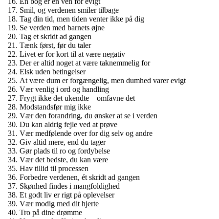
En bog er en ven for evigt
Smil, og verdenen smiler tilbage
Tag din tid, men tiden venter ikke på dig
Se verden med barnets øjne
Tag et skridt ad gangen
Tænk først, før du taler
Livet er for kort til at være negativ
Der er altid noget at være taknemmelig for
Elsk uden betingelser
At være dum er forgængelig, men dumhed varer evigt
Vær venlig i ord og handling
Frygt ikke det ukendte – omfavne det
Modstandsfør mig ikke
Vær den forandring, du ønsker at se i verden
Du kan aldrig fejle ved at prøve
Vær medfølende over for dig selv og andre
Giv altid mere, end du tager
Gør plads til ro og fordybelse
Vær det bedste, du kan være
Hav tillid til processen
Forbedre verdenen, ét skridt ad gangen
Skønhed findes i mangfoldighed
Et godt liv er rigt på oplevelser
Vær modig med dit hjerte
Tro på dine drømme