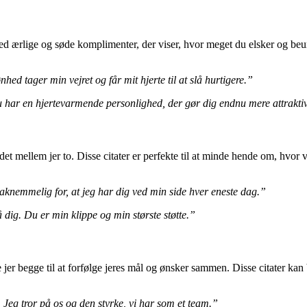
ærlige og søde komplimenter, der viser, hvor meget du elsker og beundr
d tager min vejret og får mit hjerte til at slå hurtigere.”
 har en hjertevarmende personlighed, der gør dig endnu mere attrakti
mellem jer to. Disse citater er perfekte til at minde hende om, hvor vig
aknemmelig for, at jeg har dig ved min side hver eneste dag.”
å dig. Du er min klippe og min største støtte.”
er begge til at forfølge jeres mål og ønsker sammen. Disse citater kan b
Jeg tror på os og den styrke, vi har som et team.”