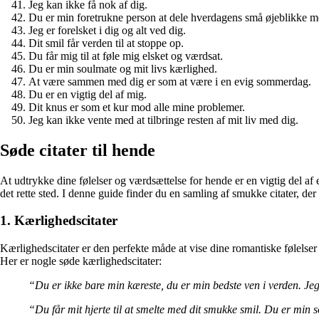
Jeg kan ikke få nok af dig.
Du er min foretrukne person at dele hverdagens små øjeblikke m
Jeg er forelsket i dig og alt ved dig.
Dit smil får verden til at stoppe op.
Du får mig til at føle mig elsket og værdsat.
Du er min soulmate og mit livs kærlighed.
At være sammen med dig er som at være i en evig sommerdag.
Du er en vigtig del af mig.
Dit knus er som et kur mod alle mine problemer.
Jeg kan ikke vente med at tilbringe resten af mit liv med dig.
Søde citater til hende
At udtrykke dine følelser og værdsættelse for hende er en vigtig del af e
det rette sted. I denne guide finder du en samling af smukke citater, der v
1. Kærlighedscitater
Kærlighedscitater er den perfekte måde at vise dine romantiske følelser 
Her er nogle søde kærlighedscitater:
“Du er ikke bare min kæreste, du er min bedste ven i verden. Jeg
“Du får mit hjerte til at smelte med dit smukke smil. Du er min 