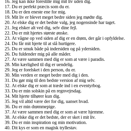
Jeg kan ikke forestille mig mit liv uden dig.
Du er perfekt præcis som du er.
Du er den eneste ene for mig.
Mit liv er blevet meget bedre siden jeg mødte dig.
At elske dig er det bedste valg, jeg nogensinde har taget.
Jeg elsker alt ved dig, selv dine fejl.
Du er mit hjertes største ønske.
At vågne op ved siden af dig er en drøm, der går i opfyldelse.
Du får mit hjerte til at slå hurtigere.
Du er smuk både på indersiden og på ydersiden.
Du fuldender mig på alle måder.
At være sammen med dig er som at være i paradis.
Min kærlighed til dig er uendelig.
Jeg er forelsket i den person, du er.
Min verden er meget bedre med dig i den.
Du gør mig til den bedste version af mig selv.
At elske dig er som at træde ind i en eventyrbog.
Du er min solskin på en regnvejrsdag.
Mit hjerte tilhører kun dig.
Jeg vil altid være der for dig, uanset hvad.
Du er min drømmepige.
At være sammen med dig er som at være hjemme.
At elske dig er det bedste, der er sket i mit liv.
Du er min inspiration og min motivation.
Dit kys er som en magisk tryllestav.