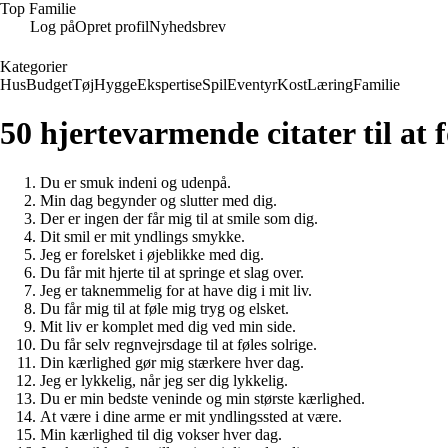
Top Familie
Log på
Opret profil
Nyhedsbrev
Kategorier
Hus
Budget
Tøj
Hygge
Ekspertise
Spil
Eventyr
Kost
Læring
Familie
50 hjertevarmende citater til at
Du er smuk indeni og udenpå.
Min dag begynder og slutter med dig.
Der er ingen der får mig til at smile som dig.
Dit smil er mit yndlings smykke.
Jeg er forelsket i øjeblikke med dig.
Du får mit hjerte til at springe et slag over.
Jeg er taknemmelig for at have dig i mit liv.
Du får mig til at føle mig tryg og elsket.
Mit liv er komplet med dig ved min side.
Du får selv regnvejrsdage til at føles solrige.
Din kærlighed gør mig stærkere hver dag.
Jeg er lykkelig, når jeg ser dig lykkelig.
Du er min bedste veninde og min største kærlighed.
At være i dine arme er mit yndlingssted at være.
Min kærlighed til dig vokser hver dag.