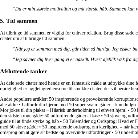
“Du er min største motivation og mit største håb. Sammen kan v
5. Tid sammen
At tilbringe tid sammen er vigtigt for enhver relation. Brug disse søde 
citater om at tilbringe tid sammen:
“Når jeg er sammen med dig, går tiden så hurtigt. Jeg elsker ba
“Jeg savner dig hver gang vi er adskilt. Hvert øjeblik væk fra d
Afsluttende tanker
At dele søde citater med hende er en fantastisk måde at udtrykke dine f
oprigtighed er nøgleingredienserne til smukke citater, der vil berøre he
Andre populære artikler:
50 inspirerende og provokerende korruptionsor
alle aldre
•
Udfordr din hjerne med 50 super svære gåder – kan du løse
Mor jokes til din plakat – Hilarisk underholdning til ethvert hjem!
•
50 
den sidste krone gåde: 50 udfordrende gåder at løse
•
50 sjove og udfor
guide til at finde styrke og håb
•
50 Talemåder og Ordsprog: Hvad er F
med 50 sjove gåder
•
50 inspirerende ordsprog om kærlighed – når kær
ordsprog om at gøre sit bedste og overvinde udfordringer
•
50 underhold