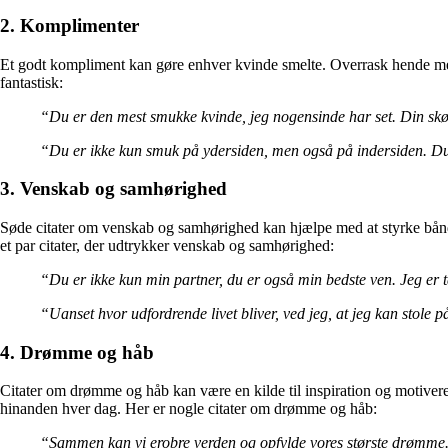
2. Komplimenter
Et godt kompliment kan gøre enhver kvinde smelte. Overrask hende med 
fantastisk:
“Du er den mest smukke kvinde, jeg nogensinde har set. Din skønhe
“Du er ikke kun smuk på ydersiden, men også på indersiden. Du
3. Venskab og samhørighed
Søde citater om venskab og samhørighed kan hjælpe med at styrke båndet 
et par citater, der udtrykker venskab og samhørighed:
“Du er ikke kun min partner, du er også min bedste ven. Jeg er t
“Uanset hvor udfordrende livet bliver, ved jeg, at jeg kan stole p
4. Drømme og håb
Citater om drømme og håb kan være en kilde til inspiration og motivere j
hinanden hver dag. Her er nogle citater om drømme og håb:
“Sammen kan vi erobre verden og opfylde vores største drømme. 