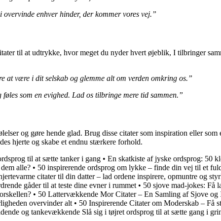
i overvinde enhver hinder, der kommer vores vej.”
citater til at udtrykke, hvor meget du nyder hvert øjeblik, I tilbringer
re at være i dit selskab og glemme alt om verden omkring os.”
ig føles som en evighed. Lad os tilbringe mere tid sammen.”
ølelser og gøre hende glad. Brug disse citater som inspiration eller som
ndes hjerte og skabe et endnu stærkere forhold.
dsprog til at sætte tanker i gang
•
En skatkiste af jyske ordsprog: 50 k
 dem alle?
•
50 inspirerende ordsprog om lykke – finde din vej til et ful
hjertevarme citater til din datter – lad ordene inspirere, opmuntre og st
drende gåder til at teste dine evner i rummet
•
50 sjove mad-jokes: Få l
orskellen?
•
50 Lattervækkende Mor Citater – En Samling af Sjove og 
ligheden overvinder alt
•
50 Inspirerende Citater om Moderskab – Få st
ende og tankevækkende Slå sig i tøjret ordsprog til at sætte gang i gri