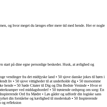
 sammen, og hvor meget du længes efter mere tid med hende. Her er nogle
 en start på dine egne personlige beskeder. Husk, at ærlighed og
loge vendinger fra det midtjyske land
•
50 sjove danske jokes til børn i
dendt liv
•
50 sjove vittigheder til at underholde dig
•
50 morsomme
yrke hende
•
50 Søde Citater til Dig og Din Bedste Veninde
•
Hvor er
atterkramper ved middagsbordet!
•
50 trøstende ordsprog om sorg: En
Inspirerende Ord fra Mødre
•
Løs gåder og udfordr din logiske sans
yrket din forståelse og kærlighed til moderskab
•
50 Inspirerende
n og refleksion