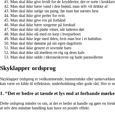
Man skal ikke give hvidt for de krydderier, der er sorte i krukken
Man skal ikke bære vand i den brønd, man selv vil drikke af
Man skal ikke sælge sin pung, før man har næstes hest
Man skal ikke give perler for svin
Man skal ikke give ros på forhånd
Man skal ikke bære sorgerne på forskud
Man skal ikke slå platte vitser, når latteren dør
Man skal ikke slå med en kæp i hvepseboet
Man skal ikke lege med ilden, hvis man bor i et halmhus
Man skal ikke dømme på sin egen dagsform
Man skal ikke genere et sovende barn
Man skal ikke stå imellem en elg og dens kalv
Man skal ikke sidde i tikroneskoven og hade parasollerne
Skyklapper ordsprog
Skyklapper ordsprog er vedkommende, humoristiske eller tankevækkende sæt
kan være en kilde til refleksion, underholdning eller gode råd. Her er n
1. “Det er bedre at tænde et lys end at forbande mørke
Dette ordsprog minder os om, at det er bedre at handle og gøre en forsk
at selv den mindste handling kan have en positiv effekt.