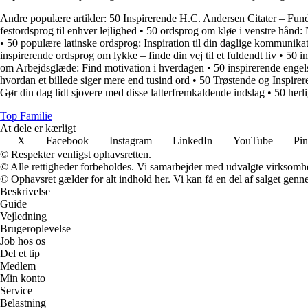
Andre populære artikler:
50 Inspirerende H.C. Andersen Citater – Fun
festordsprog til enhver lejlighed
•
50 ordsprog om kløe i venstre hånd: 
•
50 populære latinske ordsprog: Inspiration til din daglige kommunika
inspirerende ordsprog om lykke – finde din vej til et fuldendt liv
•
50 in
om Arbejdsglæde: Find motivation i hverdagen
•
50 inspirerende engel
hvordan et billede siger mere end tusind ord
•
50 Trøstende og Inspirer
Gør din dag lidt sjovere med disse latterfremkaldende indslag
•
50 herli
Top Familie
At dele er kærligt
X
Facebook
Instagram
LinkedIn
YouTube
Pin
© Respekter venligst ophavsretten.
© Alle rettigheder forbeholdes. Vi samarbejder med udvalgte virksomhed
© Ophavsret gælder for alt indhold her. Vi kan få en del af salget genne
Beskrivelse
Guide
Vejledning
Brugeroplevelse
Job hos os
Del et tip
Medlem
Min konto
Service
Belastning