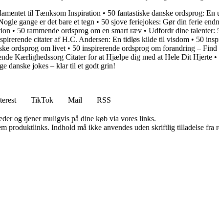
damentet til Tænksom Inspiration
•
50 fantastiske danske ordsprog: En u
Nogle gange er det bare et tegn
•
50 sjove feriejokes: Gør din ferie end
tion
•
50 rammende ordsprog om en smart ræv
•
Udfordr dine talenter: 
spirerende citater af H.C. Andersen: En tidløs kilde til visdom
•
50 insp
ske ordsprog om livet
•
50 inspirerende ordsprog om forandring – Find m
ende Kærlighedssorg Citater for at Hjælpe dig med at Hele Dit Hjerte
•
ge danske jokes – klar til et godt grin!
terest
TikTok
Mail
RSS
er og tjener muligvis på dine køb via vores links.
m produktlinks. Indhold må ikke anvendes uden skriftlig tilladelse fra r