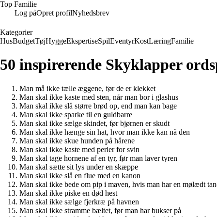
Top Familie
Log på
Opret profil
Nyhedsbrev
Kategorier
Hus
Budget
Tøj
Hygge
Ekspertise
Spil
Eventyr
Kost
Læring
Familie
50 inspirerende Skyklapper ordsp
Man må ikke tælle æggene, før de er klekket
Man skal ikke kaste med sten, når man bor i glashus
Man skal ikke slå større brød op, end man kan bage
Man skal ikke sparke til en guldbarre
Man skal ikke sælge skindet, før bjørnen er skudt
Man skal ikke hænge sin hat, hvor man ikke kan nå den
Man skal ikke skue hunden på hårene
Man skal ikke kaste med perler for svin
Man skal tage hornene af en tyr, før man laver tyren
Man skal sætte sit lys under en skæppe
Man skal ikke slå en flue med en kanon
Man skal ikke bede om pip i maven, hvis man har en mølædt ta
Man skal ikke piske en død hest
Man skal ikke sælge fjerkræ på havnen
Man skal ikke stramme bæltet, før man har bukser på