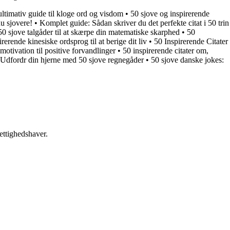
ltimativ guide til kloge ord og visdom
•
50 sjove og inspirerende
nu sjovere!
•
Komplet guide: Sådan skriver du det perfekte citat i 50 trin
50 sjove talgåder til at skærpe din matematiske skarphed
•
50
irerende kinesiske ordsprog til at berige dit liv
•
50 Inspirerende Citater
otivation til positive forvandlinger
•
50 inspirerende citater om,
Udfordr din hjerne med 50 sjove regnegåder
•
50 sjove danske jokes:
ettighedshaver.