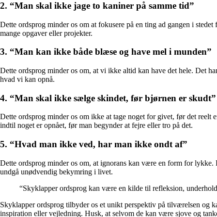
2. “Man skal ikke jage to kaniner på samme tid”
Dette ordsprog minder os om at fokusere på en ting ad gangen i stedet 
mange opgaver eller projekter.
3. “Man kan ikke både blæse og have mel i munden”
Dette ordsprog minder os om, at vi ikke altid kan have det hele. Det han
hvad vi kan opnå.
4. “Man skal ikke sælge skindet, før bjørnen er skudt”
Dette ordsprog minder os om ikke at tage noget for givet, før det reelt
indtil noget er opnået, før man begynder at fejre eller tro på det.
5. “Hvad man ikke ved, har man ikke ondt af”
Dette ordsprog minder os om, at ignorans kan være en form for lykke.
undgå unødvendig bekymring i livet.
“Skyklapper ordsprog kan være en kilde til refleksion, underhold
Skyklapper ordsprog tilbyder os et unikt perspektiv på tilværelsen og ka
inspiration eller vejledning. Husk, at selvom de kan være sjove og tanke