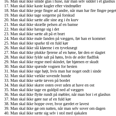
Man skal ikke smide glas i huse, når man selv sidder i et glashus
Man skal ikke kaste kugler efter vindmøller
Man skal ikke pege fingre ad andre, når man har fire fingre pege
Man skal ikke tage sorgerne på forskud
Man skal ikke sætte alle sine æg i én kurv
Man skal ikke skrælle pelsen af en bamse
Man skal ikke hænge sig i det
Man skal ikke sætte alt på et bræt
Man skal ikke male fanden på væggen, før han er kommet
Man skal ikke sparke til en fuld kør
Man skal ikke slå kløerne i en tyveknægt
Man skal ikke plukke fjerene af en høne, før den er slagtet
Man skal ikke fylde salt på høns, hvis de æder fladfisk
Man skal ikke regne med skindet, før bjørnen er skudt
Man skal ikke spænde vognen for hesten
Man skal ikke sige højt, hvis man har noget ondt i sinde
Man skal ikke vække sovende hunde
Man skal ikke sætte tæven på bordet
Man skal ikke skære osten over uden at have en ost
Man skal ikke tage en guldpil ned af væggen
Man skal ikke flytte rundt på møbler, når man bor i et glashus
Man skal ikke gøre nar af en fuld kør
Man skal ikke hoppe over, hvor gærdet er lavest
Man skal ikke gø om natten, når man selv sover om dagen
Man skal ikke sætte sig selv i stol med sjakalen