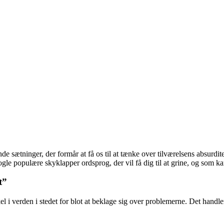
ninger, der formår at få os til at tænke over tilværelsens absurditeter 
ogle populære skyklapper ordsprog, der vil få dig til at grine, og som ka
t”
el i verden i stedet for blot at beklage sig over problemerne. Det hand