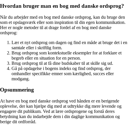
Hvordan bruger man en bog med danske ordsprog?
Når du arbejder med en bog med danske ordsprog, kan du bruge den
som et opslagsværk eller som inspiration til din egen kommunikation.
Her er nogle metoder til at drage fordel af en bog med danske
ordsprog:
Lær et nyt ordsprog om dagen og find en måde at bruge det i en
samtale eller i skriftlig form.
Brug ordsprog som kontekstuelle eksempler for at forklare et
begreb eller en situation for en person.
Brug ordsprog til at få dine budskaber til at skille sig ud.
Gå på opdagelse i bogens indeks og find ordsprog, der
omhandler specifikke emner som kærlighed, succes eller
modgang.
Opsummering
At have en bog med danske ordsprog ved hånden er en berigende
oplevelse, der kan hjælpe dig med at udtrykke dig mere levende og
engagere dit publikum. Ved at lære ordsprogene og forstå deres
betydning kan du indarbejde dem i din daglige kommunikation og
berige dit ordforråd.