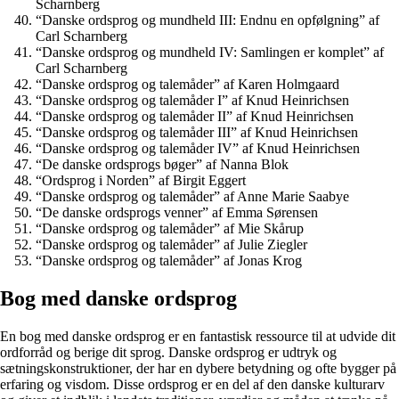
Scharnberg
“Danske ordsprog og mundheld III: Endnu en opfølgning” af
Carl Scharnberg
“Danske ordsprog og mundheld IV: Samlingen er komplet” af
Carl Scharnberg
“Danske ordsprog og talemåder” af Karen Holmgaard
“Danske ordsprog og talemåder I” af Knud Heinrichsen
“Danske ordsprog og talemåder II” af Knud Heinrichsen
“Danske ordsprog og talemåder III” af Knud Heinrichsen
“Danske ordsprog og talemåder IV” af Knud Heinrichsen
“De danske ordsprogs bøger” af Nanna Blok
“Ordsprog i Norden” af Birgit Eggert
“Danske ordsprog og talemåder” af Anne Marie Saabye
“De danske ordsprogs venner” af Emma Sørensen
“Danske ordsprog og talemåder” af Mie Skårup
“Danske ordsprog og talemåder” af Julie Ziegler
“Danske ordsprog og talemåder” af Jonas Krog
Bog med danske ordsprog
En bog med danske ordsprog er en fantastisk ressource til at udvide dit
ordforråd og berige dit sprog. Danske ordsprog er udtryk og
sætningskonstruktioner, der har en dybere betydning og ofte bygger på
erfaring og visdom. Disse ordsprog er en del af den danske kulturarv