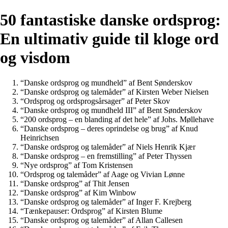
50 fantastiske danske ordsprog:
En ultimativ guide til kloge ord
og visdom
“Danske ordsprog og mundheld” af Bent Sønderskov
“Danske ordsprog og talemåder” af Kirsten Weber Nielsen
“Ordsprog og ordsprogsårsager” af Peter Skov
“Danske ordsprog og mundheld III” af Bent Sønderskov
“200 ordsprog – en blanding af det hele” af Johs. Møllehave
“Danske ordsprog – deres oprindelse og brug” af Knud
Heinrichsen
“Danske ordsprog og talemåder” af Niels Henrik Kjær
“Danske ordsprog – en fremstilling” af Peter Thyssen
“Nye ordsprog” af Tom Kristensen
“Ordsprog og talemåder” af Aage og Vivian Lønne
“Danske ordsprog” af Thit Jensen
“Danske ordsprog” af Kim Winbow
“Danske ordsprog og talemåder” af Inger F. Krejberg
“Tænkepauser: Ordsprog” af Kirsten Blume
“Danske ordsprog og talemåder” af Allan Callesen