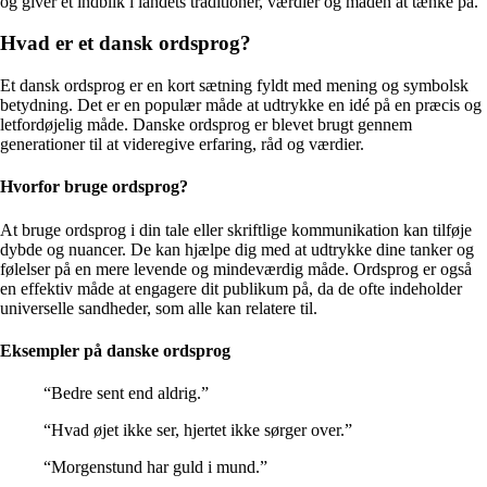
og giver et indblik i landets traditioner, værdier og måden at tænke på.
Hvad er et dansk ordsprog?
Et dansk ordsprog er en kort sætning fyldt med mening og symbolsk
betydning. Det er en populær måde at udtrykke en idé på en præcis og
letfordøjelig måde. Danske ordsprog er blevet brugt gennem
generationer til at videregive erfaring, råd og værdier.
Hvorfor bruge ordsprog?
At bruge ordsprog i din tale eller skriftlige kommunikation kan tilføje
dybde og nuancer. De kan hjælpe dig med at udtrykke dine tanker og
følelser på en mere levende og mindeværdig måde. Ordsprog er også
en effektiv måde at engagere dit publikum på, da de ofte indeholder
universelle sandheder, som alle kan relatere til.
Eksempler på danske ordsprog
“Bedre sent end aldrig.”
“Hvad øjet ikke ser, hjertet ikke sørger over.”
“Morgenstund har guld i mund.”