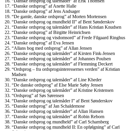
“Danske ordsprog og talemåder” af Erik Thomsen
“Danske ordsprog” af Anette Halle
“Danske ordsprog” af Jens Andsager
“De gamle, danske ordsprog” af Morten Mortensen
“Danske ordsprog og mundheld II” af Bent Sønderskov
“Danske ordsprog og talemåder” af Hans Kristian Knudsen
“Danske ordsprog” af Birgitte Heinrichsen
“Danske ordsprog og visdomsord” af Frede Filgaard Ringhus
“Danske ordsprog” af Eva Jensen
“Allans bog med ordsprog” af Allan Jensen
“Danske ordsprog og talemåder” af Kirsten Fink-Jensen
“Danske ordsprog og talemåder” af Johannes Poulsen
“Danske ordsprog og talemåder” af Flemming Deckert
“Ordsprog – fra ordsprogsinteressernes verden” af Kristian
Madsen
“Danske ordsprog og talemåder” af Line Kheder
“De danske ordsprog” af Else Marie Søby Jensen
“Danske ordsprog og talemåder” af Kristine Kristensen
“Ordsprog” af Søs Sørensen
“Danske ordsprog og talemåder I” af Bent Sønderskov
“Danske ordsprog” af Jan Schaldemose
“Danske ordsprog og talemåder” af Allan Hansen
“Danske ordsprog og talemåder” af Robin Reborn
“Danske ordsprog og mundheld” af Carl Scharnberg
“Danske ordsprog og mundheld II: En opfølgning” af Carl