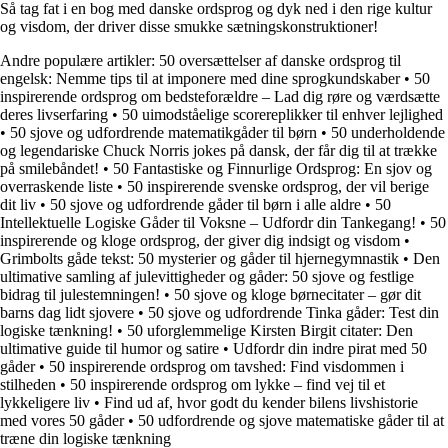
Så tag fat i en bog med danske ordsprog og dyk ned i den rige kultur
og visdom, der driver disse smukke sætningskonstruktioner!
Andre populære artikler:
50 oversættelser af danske ordsprog til
engelsk: Nemme tips til at imponere med dine sprogkundskaber
•
50
inspirerende ordsprog om bedsteforældre – Lad dig røre og værdsætte
deres livserfaring
•
50 uimodståelige scorereplikker til enhver lejlighed
•
50 sjove og udfordrende matematikgåder til børn
•
50 underholdende
og legendariske Chuck Norris jokes på dansk, der får dig til at trække
på smilebåndet!
•
50 Fantastiske og Finnurlige Ordsprog: En sjov og
overraskende liste
•
50 inspirerende svenske ordsprog, der vil berige
dit liv
•
50 sjove og udfordrende gåder til børn i alle aldre
•
50
Intellektuelle Logiske Gåder til Voksne – Udfordr din Tankegang!
•
50
inspirerende og kloge ordsprog, der giver dig indsigt og visdom
•
Grimbolts gåde tekst: 50 mysterier og gåder til hjernegymnastik
•
Den
ultimative samling af julevittigheder og gåder: 50 sjove og festlige
bidrag til julestemningen!
•
50 sjove og kloge børnecitater – gør dit
barns dag lidt sjovere
•
50 sjove og udfordrende Tinka gåder: Test din
logiske tænkning!
•
50 uforglemmelige Kirsten Birgit citater: Den
ultimative guide til humor og satire
•
Udfordr din indre pirat med 50
gåder
•
50 inspirerende ordsprog om tavshed: Find visdommen i
stilheden
•
50 inspirerende ordsprog om lykke – find vej til et
lykkeligere liv
•
Find ud af, hvor godt du kender bilens livshistorie
med vores 50 gåder
•
50 udfordrende og sjove matematiske gåder til at
træne din logiske tænkning