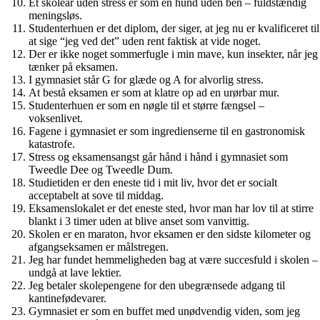
Et skoleår uden stress er som en hund uden ben – fuldstændig
meningsløs.
Studenterhuen er det diplom, der siger, at jeg nu er kvalificeret til
at sige “jeg ved det” uden rent faktisk at vide noget.
Der er ikke noget sommerfugle i min mave, kun insekter, når jeg
tænker på eksamen.
I gymnasiet står G for glæde og A for alvorlig stress.
At bestå eksamen er som at klatre op ad en urørbar mur.
Studenterhuen er som en nøgle til et større fængsel –
voksenlivet.
Fagene i gymnasiet er som ingredienserne til en gastronomisk
katastrofe.
Stress og eksamensangst går hånd i hånd i gymnasiet som
Tweedle Dee og Tweedle Dum.
Studietiden er den eneste tid i mit liv, hvor det er socialt
acceptabelt at sove til middag.
Eksamenslokalet er det eneste sted, hvor man har lov til at stirre
blankt i 3 timer uden at blive anset som vanvittig.
Skolen er en maraton, hvor eksamen er den sidste kilometer og
afgangseksamen er målstregen.
Jeg har fundet hemmeligheden bag at være succesfuld i skolen –
undgå at lave lektier.
Jeg betaler skolepengene for den ubegrænsede adgang til
kantinefødevarer.
Gymnasiet er som en buffet med unødvendig viden, som jeg