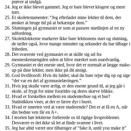
prøver at undgå.
Jeg er ikke blevet gammel. Jeg er bare blevet klogere og mere
træt.
Et skoletestamenter: “Jeg efterlader mine lektier til dem, der
ønsker at bruge tid på at bekæmpe dem.”
Slutningen på gymnasiet er som at passere startlinjen af ​​en ny
udfordring.
Skoleklokkerne markerer ikke bare lektionens start og slutning,
de tæller også, hvor mange minutter og sekunder du har tilbage i
friheden.
Det sværeste ved gymnasiet er at skille sig ud fra
menneskemængden uden at blive mærket som usædvanlig.
Gymnasiet er det eneste sted, hvor det er normalt at lægge make-
up på dine lektier, men ikke på dit ansigt.
God livsfilosofi: Hvis du falder, skal du bare rejse dig op og sige
“det var en del af gymnasielæringen.”
Hvis jeg skulle være ærlig, er den eneste grund til, at jeg går i
skole, af frygt for mine forældre og deres skæve blikke.
Hvad er forskellen mellem en studenterhue og et bur?
Statistikken viser, at der er færre dyr i buret.
Hvad er smerten ved at være studerende? Det er at få en A, når
din bedste ven får en A+.
I teorien bør lektierne forberede os til rigtige livsproblemer.
Desværre er det ikke så let at finde svarene i livet.
Jeg har altid været stor tilhænger af “fake it, until you make it”