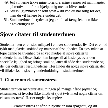
Jeg vil gerne takke mine forældre, mine venner og min mangel
på motivation for at hjælpe mig med at blive student.
Stress i gymnasiet er som søvn – du ved du har brug for det,
men du vil hellere bare undgå det.
Studenterhuen betyder, at jeg er ude af fængslet, men ikke
nødvendigvis fri.
Sjove citater til studenterhuen
Studenterhuen er en stor milepæl i enhver studerendes liv. Det er en tid
fyldt med glæde, stolthed og masser af festligheder. En sjov måde at
fejre denne begivenhed på er ved hjælpe af sjove citater til
studenterhuen. Disse citater kan bruges til at kaste lys over den
specielle lejlighed og bringe smil og latter til både den studerende og
de, der deltager i festlighederne. Her finder du nogle sjove citater, der
vil tilføje ekstra sjov og underholdning til studenterhuen.
1. Citater om eksamensstress
Studenterhuen markerer afslutningen på mange hårde prøver og
eksamener, så hvorfor ikke tilføje et sjovt twist med nogle citater om
eksamensstress? Her er nogle eksempler:
“Eksamensstress er når din hjerne er som spaghetti, og du