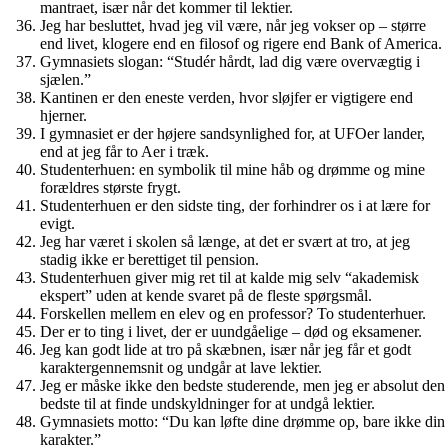
mantraet, især når det kommer til lektier.
Jeg har besluttet, hvad jeg vil være, når jeg vokser op – større
end livet, klogere end en filosof og rigere end Bank of America.
Gymnasiets slogan: “Studér hårdt, lad dig være overvægtig i
sjælen.”
Kantinen er den eneste verden, hvor sløjfer er vigtigere end
hjerner.
I gymnasiet er der højere sandsynlighed for, at UFOer lander,
end at jeg får to Aer i træk.
Studenterhuen: en symbolik til mine håb og drømme og mine
forældres største frygt.
Studenterhuen er den sidste ting, der forhindrer os i at lære for
evigt.
Jeg har været i skolen så længe, at det er svært at tro, at jeg
stadig ikke er berettiget til pension.
Studenterhuen giver mig ret til at kalde mig selv “akademisk
ekspert” uden at kende svaret på de fleste spørgsmål.
Forskellen mellem en elev og en professor? To studenterhuer.
Der er to ting i livet, der er uundgåelige – død og eksamener.
Jeg kan godt lide at tro på skæbnen, især når jeg får et godt
karaktergennemsnit og undgår at lave lektier.
Jeg er måske ikke den bedste studerende, men jeg er absolut den
bedste til at finde undskyldninger for at undgå lektier.
Gymnasiets motto: “Du kan løfte dine drømme op, bare ikke din
karakter.”