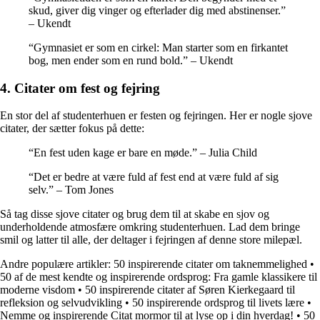
skud, giver dig vinger og efterlader dig med abstinenser.”
– Ukendt
“Gymnasiet er som en cirkel: Man starter som en firkantet
bog, men ender som en rund bold.” – Ukendt
4. Citater om fest og fejring
En stor del af studenterhuen er festen og fejringen. Her er nogle sjove
citater, der sætter fokus på dette:
“En fest uden kage er bare en møde.” – Julia Child
“Det er bedre at være fuld af fest end at være fuld af sig
selv.” – Tom Jones
Så tag disse sjove citater og brug dem til at skabe en sjov og
underholdende atmosfære omkring studenterhuen. Lad dem bringe
smil og latter til alle, der deltager i fejringen af denne store milepæl.
Andre populære artikler:
50 inspirerende citater om taknemmelighed
•
50 af de mest kendte og inspirerende ordsprog: Fra gamle klassikere til
moderne visdom
•
50 inspirerende citater af Søren Kierkegaard til
refleksion og selvudvikling
•
50 inspirerende ordsprog til livets lære
•
Nemme og inspirerende Citat mormor til at lyse op i din hverdag!
•
50