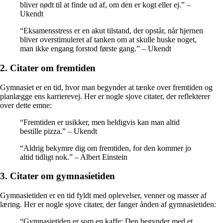
bliver nødt til at finde ud af, om den er kogt eller ej.” –
Ukendt
“Eksamensstress er en akut tilstand, der opstår, når hjernen
bliver overstimuleret af tanken om at skulle huske noget,
man ikke engang forstod første gang.” – Ukendt
2. Citater om fremtiden
Gymnasiet er en tid, hvor man begynder at tænke over fremtiden og
planlægge ens karrierevej. Her er nogle sjove citater, der reflekterer
over dette emne:
“Fremtiden er usikker, men heldigvis kan man altid
bestille pizza.” – Ukendt
“Aldrig bekymre dig om fremtiden, for den kommer jo
altid tidligt nok.” – Albert Einstein
3. Citater om gymnasietiden
Gymnasietiden er en tid fyldt med oplevelser, venner og masser af
læring. Her er nogle sjove citater, der fanger ånden af gymnasietiden:
“Gymnasietiden er som en kaffe: Den begynder med et