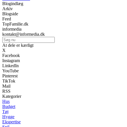
Blogindlæg
Arkiv
Blogside
Feed
TopFamilie.dk
informedia
kontakt@informedia.dk
At dele er kærligt
X
Facebook
Instagram
LinkedIn
YouTube
Pinterest
TikTok
Mail
RSS
Kategorier
Hus
Budget
Tøj
Hygge
Ekspertise
Spil