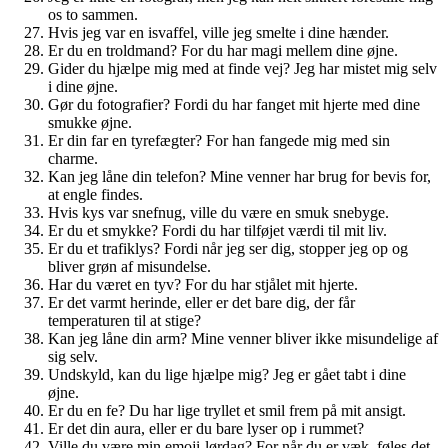
os to sammen.
Hvis jeg var en isvaffel, ville jeg smelte i dine hænder.
Er du en troldmand? For du har magi mellem dine øjne.
Gider du hjælpe mig med at finde vej? Jeg har mistet mig selv
i dine øjne.
Gør du fotografier? Fordi du har fanget mit hjerte med dine
smukke øjne.
Er din far en tyrefægter? For han fangede mig med sin
charme.
Kan jeg låne din telefon? Mine venner har brug for bevis for,
at engle findes.
Hvis kys var snefnug, ville du være en smuk snebyge.
Er du et smykke? Fordi du har tilføjet værdi til mit liv.
Er du et trafiklys? Fordi når jeg ser dig, stopper jeg op og
bliver grøn af misundelse.
Har du været en tyv? For du har stjålet mit hjerte.
Er det varmt herinde, eller er det bare dig, der får
temperaturen til at stige?
Kan jeg låne din arm? Mine venner bliver ikke misundelige af
sig selv.
Undskyld, kan du lige hjælpe mig? Jeg er gået tabt i dine
øjne.
Er du en fe? Du har lige tryllet et smil frem på mit ansigt.
Er det din aura, eller er du bare lyser op i rummet?
Ville du være min emoji-lørdag? For når du er væk, føles det