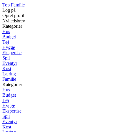
Top Familie
Log på
Opret profil
Nyhedsbrev
Kategorier
Hus
Budget
Tøj
Hygge
Ekspertise
Spil
Eventyr
Kost
Læring
Familie
Kategorier
Hus
Budget
Tøj
Hygge
Ekspertise
Spil
Eventyr
Kost