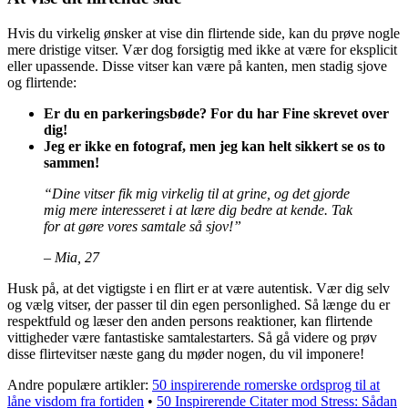
Hvis du virkelig ønsker at vise din flirtende side, kan du prøve nogle
mere dristige vitser. Vær dog forsigtig med ikke at være for eksplicit
eller upassende. Disse vitser kan være på kanten, men stadig sjove
og flirtende:
Er du en parkeringsbøde? For du har Fine skrevet over
dig!
Jeg er ikke en fotograf, men jeg kan helt sikkert se os to
sammen!
“Dine vitser fik mig virkelig til at grine, og det gjorde
mig mere interesseret i at lære dig bedre at kende. Tak
for at gøre vores samtale så sjov!”
– Mia, 27
Husk på, at det vigtigste i en flirt er at være autentisk. Vær dig selv
og vælg vitser, der passer til din egen personlighed. Så længe du er
respektfuld og læser den anden persons reaktioner, kan flirtende
vittigheder være fantastiske samtalestarters. Så gå videre og prøv
disse flirtevitser næste gang du møder nogen, du vil imponere!
Andre populære artikler:
50 inspirerende romerske ordsprog til at
låne visdom fra fortiden
•
50 Inspirerende Citater mod Stress: Sådan