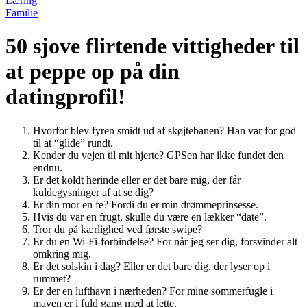
Læring
Familie
50 sjove flirtende vittigheder til
at peppe op på din
datingprofil!
Hvorfor blev fyren smidt ud af skøjtebanen? Han var for god
til at “glide” rundt.
Kender du vejen til mit hjerte? GPSen har ikke fundet den
endnu.
Er det koldt herinde eller er det bare mig, der får
kuldegysninger af at se dig?
Er din mor en fe? Fordi du er min drømmeprinsesse.
Hvis du var en frugt, skulle du være en lækker “date”.
Tror du på kærlighed ved første swipe?
Er du en Wi-Fi-forbindelse? For når jeg ser dig, forsvinder alt
omkring mig.
Er det solskin i dag? Eller er det bare dig, der lyser op i
rummet?
Er der en lufthavn i nærheden? For mine sommerfugle i
maven er i fuld gang med at lette.