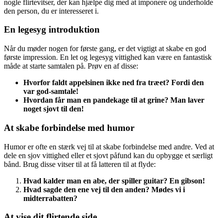
nogle flirtevitser, der kan hjælpe dig med at imponere og underholde
den person, du er interesseret i.
En legesyg introduktion
Når du møder nogen for første gang, er det vigtigt at skabe en god
første impression. En let og legesyg vittighed kan være en fantastisk
måde at starte samtalen på. Prøv en af ​​disse:
Hvorfor faldt appelsinen ikke ned fra træet? Fordi den
var god-samtale!
Hvordan får man en pandekage til at grine? Man laver
noget sjovt til den!
At skabe forbindelse med humor
Humor er ofte en stærk vej til at skabe forbindelse med andre. Ved at
dele en sjov vittighed eller et sjovt påfund kan du opbygge et særligt
bånd. Brug disse vitser til at få latteren til at flyde:
Hvad kalder man en abe, der spiller guitar? En gibson!
Hvad sagde den ene vej til den anden? Mødes vi i
midterrabatten?
At vise dit flirtende side