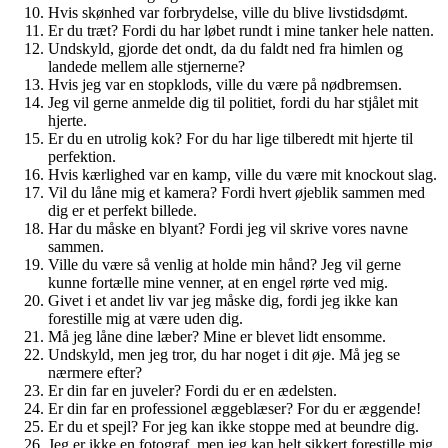
Hvis skønhed var forbrydelse, ville du blive livstidsdømt.
Er du træt? Fordi du har løbet rundt i mine tanker hele natten.
Undskyld, gjorde det ondt, da du faldt ned fra himlen og
landede mellem alle stjernerne?
Hvis jeg var en stopklods, ville du være på nødbremsen.
Jeg vil gerne anmelde dig til politiet, fordi du har stjålet mit
hjerte.
Er du en utrolig kok? For du har lige tilberedt mit hjerte til
perfektion.
Hvis kærlighed var en kamp, ville du være mit knockout slag.
Vil du låne mig et kamera? Fordi hvert øjeblik sammen med
dig er et perfekt billede.
Har du måske en blyant? Fordi jeg vil skrive vores navne
sammen.
Ville du være så venlig at holde min hånd? Jeg vil gerne
kunne fortælle mine venner, at en engel rørte ved mig.
Givet i et andet liv var jeg måske dig, fordi jeg ikke kan
forestille mig at være uden dig.
Må jeg låne dine læber? Mine er blevet lidt ensomme.
Undskyld, men jeg tror, du har noget i dit øje. Må jeg se
nærmere efter?
Er din far en juveler? Fordi du er en ædelsten.
Er din far en professionel æggeblæser? For du er æggende!
Er du et spejl? For jeg kan ikke stoppe med at beundre dig.
Jeg er ikke en fotograf, men jeg kan helt sikkert forestille mig