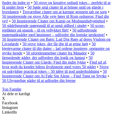
finder du indre ro
•
50 sjove og kreative ordspil jokes – perfekt til at
få smilet frem
•
50 Søde små citater til at bringe smil og glæde i
hverdagen
•
Troværdige citater om at kæmpe gennem tab og sorg
•
50 inspirerende og sjove Alle veje fører til Rom ordsprog: Find din
vej!
•
50 Inspirerende Citater om Kamp og Modstandsdygtighed
•
50 gådelignende spørgsmål til at opnå stilhed i sindet
•
50 score-
replikker på spansk – til en vellykket flirt!
•
50 udfordrende
matematikgåder med løsninger – udfordre din logiske tænkning!
•
50 Inspirerende Citater om Børn: Lad Dig Røre af deres Visdom og
Livsglæde
•
50 sjove jokes, der får dig til at grine højt
•
50
hjertevarme citater til din datter – lad ordene inspirere, opmuntre og
styrke hende
•
50 uforglemmelige citater fra Matador
•
50
fængslende gåder, der udfordrer din logik og fantasi
•
50
Inspirerende Citater om Glæde: Find din indre lykke
•
Find ud af,
hvor godt du kender bilens livshistorie med vores 50 gåder
•
Sjove
og uskyldige practical jokes – 50 idéer til god underholdning
•
50
Inspirerende Citater om At Føle Sig Alene – Find Trøst og Styrke
•
50 Uhyggelige gåder til at udfordre din hjerne
Top Familie
At dele er kærligt
X
Facebook
Instagram
LinkedIn