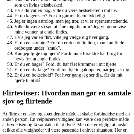
som en livløs tekstbesked.
Hvis du var en bog, ville du være bestselleren i mit liv.
Er du kagerester? For du gør mit hjerte lykkeligt.
Jeg er ingen astrolog, men jeg tror, at vi er stjernematchende.
Ville du være så sød at låne mig din arm? Jeg vil gerne vise
mine venner, at engle findes.
Hvis jeg var en flirt, ville jeg vælge dig hver gang.
Er du en skulptur? For du er den definition, man kan finde i
ordbogen under “smuk”.
Kan jeg følge dig hjem? Fordi mine forældre har brug for
bevis for, at engle findes.
Er du en bager? Fordi du har fået krummer i mit hjerte.
Er du en dyrlæge? Fordi mit hjerte galopperer, når jeg ser dig.
Er du en boksebold? For hver gang jeg ser dig, får du mit
hjerte til at slå.
Flirtevitser: Hvordan man gør en samtale
sjov og flirtende
At flirte er en sjov og spændende måde at skabe forbindelse med en
anden person. En velplaceret vittighed kan være den perfekte måde
at bryde isen og få samtalen til at flyde. Men det er vigtigt at huske,
at ikke alle vittigheder vil være passende i enhver situation. Her er