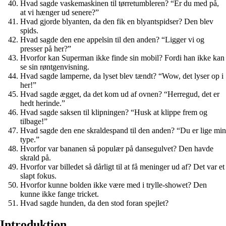
Hvad sagde vaskemaskinen til tørretumbleren? “Er du med på,
at vi hænger ud senere?”
Hvad gjorde blyanten, da den fik en blyantspidser? Den blev
spids.
Hvad sagde den ene appelsin til den anden? “Ligger vi og
presser på her?”
Hvorfor kan Superman ikke finde sin mobil? Fordi han ikke kan
se sin røntgenvisning.
Hvad sagde lamperne, da lyset blev tændt? “Wow, det lyser op i
her!”
Hvad sagde ægget, da det kom ud af ovnen? “Herregud, det er
hedt herinde.”
Hvad sagde saksen til klipningen? “Husk at klippe frem og
tilbage!”
Hvad sagde den ene skraldespand til den anden? “Du er lige min
type.”
Hvorfor var bananen så populær på dansegulvet? Den havde
skrald på.
Hvorfor var billedet så dårligt til at få meninger ud af? Det var et
slapt fokus.
Hvorfor kunne bolden ikke være med i trylle-showet? Den
kunne ikke fange tricket.
Hvad sagde hunden, da den stod foran spejlet?
Introduktion