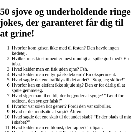
50 sjove og underholdende ringe
jokes, der garanteret får dig til
at grine!
Hvorfor kom grisen ikke med til festen? Den havde ingen
kødetøj.
Hvilket musikinstrument er mest umuligt at spille golf med? En
tuba.
Hvad kalder man en fisk uden øjne? Fsh.
Hvad kalder man en tyr på skateboard? En oksperiment.
Hvad sagde det ene trafiklys til det andet? “Stop, jeg skifter!”
Hvorfor kan en elefant ikke skjule sig? Den er for dårlig til at
spille gemmeleg.
Hvad siger man til en bil, der begynder at synge? “Tænd for
radioen, den synger falsk!”
Hvorfor var solen lidt genert? Fordi den var solbriller.
Hvad er det modsatte af smør? Åhren.
Hvad sagde det ene skab til det andet skab? “Er der plads til mig
i skabet?”
Hvad kalder man en blomst, der rapper? Tulipan.