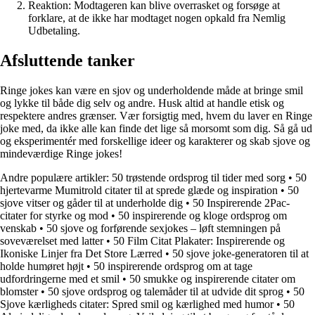
Reaktion: Modtageren kan blive overrasket og forsøge at
forklare, at de ikke har modtaget nogen opkald fra Nemlig
Udbetaling.
Afsluttende tanker
Ringe jokes kan være en sjov og underholdende måde at bringe smil
og lykke til både dig selv og andre. Husk altid at handle etisk og
respektere andres grænser. Vær forsigtig med, hvem du laver en Ringe
joke med, da ikke alle kan finde det lige så morsomt som dig. Så gå ud
og eksperimentér med forskellige ideer og karakterer og skab sjove og
mindeværdige Ringe jokes!
Andre populære artikler:
50 trøstende ordsprog til tider med sorg
•
50
hjertevarme Mumitrold citater til at sprede glæde og inspiration
•
50
sjove vitser og gåder til at underholde dig
•
50 Inspirerende 2Pac-
citater for styrke og mod
•
50 inspirerende og kloge ordsprog om
venskab
•
50 sjove og forførende sexjokes – løft stemningen på
soveværelset med latter
•
50 Film Citat Plakater: Inspirerende og
Ikoniske Linjer fra Det Store Lærred
•
50 sjove joke-generatoren til at
holde humøret højt
•
50 inspirerende ordsprog om at tage
udfordringerne med et smil
•
50 smukke og inspirerende citater om
blomster
•
50 sjove ordsprog og talemåder til at udvide dit sprog
•
50
Sjove kærligheds citater: Spred smil og kærlighed med humor
•
50