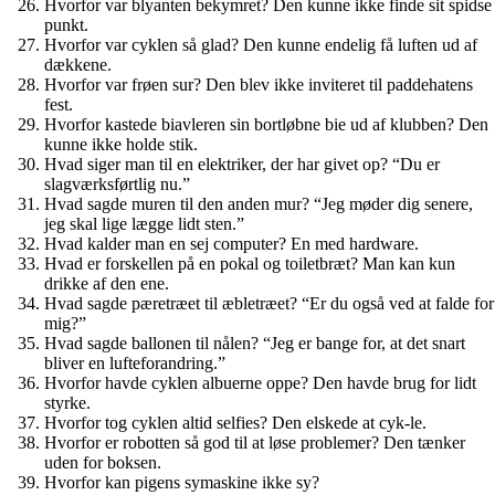
Hvorfor var blyanten bekymret? Den kunne ikke finde sit spidse
punkt.
Hvorfor var cyklen så glad? Den kunne endelig få luften ud af
dækkene.
Hvorfor var frøen sur? Den blev ikke inviteret til paddehatens
fest.
Hvorfor kastede biavleren sin bortløbne bie ud af klubben? Den
kunne ikke holde stik.
Hvad siger man til en elektriker, der har givet op? “Du er
slagværksførtlig nu.”
Hvad sagde muren til den anden mur? “Jeg møder dig senere,
jeg skal lige lægge lidt sten.”
Hvad kalder man en sej computer? En med hardware.
Hvad er forskellen på en pokal og toiletbræt? Man kan kun
drikke af den ene.
Hvad sagde pæretræet til æbletræet? “Er du også ved at falde for
mig?”
Hvad sagde ballonen til nålen? “Jeg er bange for, at det snart
bliver en lufteforandring.”
Hvorfor havde cyklen albuerne oppe? Den havde brug for lidt
styrke.
Hvorfor tog cyklen altid selfies? Den elskede at cyk-le.
Hvorfor er robotten så god til at løse problemer? Den tænker
uden for boksen.
Hvorfor kan pigens symaskine ikke sy?