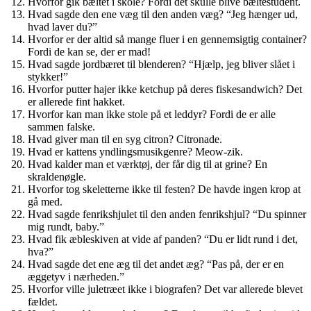
Hvorfor gik bæltet i skole? Fordi det skulle blive bæltestudent.
Hvad sagde den ene væg til den anden væg? “Jeg hænger ud,
hvad laver du?”
Hvorfor er der altid så mange fluer i en gennemsigtig container?
Fordi de kan se, der er mad!
Hvad sagde jordbæret til blenderen? “Hjælp, jeg bliver slået i
stykker!”
Hvorfor putter hajer ikke ketchup på deres fiskesandwich? Det
er allerede fint hakket.
Hvorfor kan man ikke stole på et leddyr? Fordi de er alle
sammen falske.
Hvad giver man til en syg citron? Citronade.
Hvad er kattens yndlingsmusikgenre? Meow-zik.
Hvad kalder man et værktøj, der får dig til at grine? En
skraldenøgle.
Hvorfor tog skeletterne ikke til festen? De havde ingen krop at
gå med.
Hvad sagde fenrikshjulet til den anden fenrikshjul? “Du spinner
mig rundt, baby.”
Hvad fik æbleskiven at vide af panden? “Du er lidt rund i det,
hva?”
Hvad sagde det ene æg til det andet æg? “Pas på, der er en
æggetyv i nærheden.”
Hvorfor ville juletræet ikke i biografen? Det var allerede blevet
fældet.