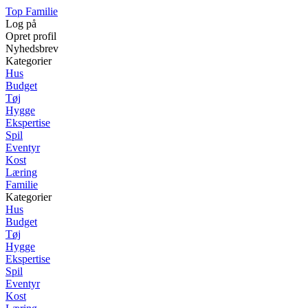
Top Familie
Log på
Opret profil
Nyhedsbrev
Kategorier
Hus
Budget
Tøj
Hygge
Ekspertise
Spil
Eventyr
Kost
Læring
Familie
Kategorier
Hus
Budget
Tøj
Hygge
Ekspertise
Spil
Eventyr
Kost