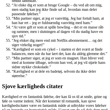
smukt landskab.”
“At elske dig er som at bruge Google – du ved alt om mig,
men stadig kan jeg ikke finde ud af, hvordan man deler
passende følelser.”
“Min partner siger, at jeg er vanvittig. Jeg har fortalt ham, at
han har ret – jeg er fuldstændig vanvittig med ham.”
“At være gift er som at spille bowling – det er en masse råb
og rammer, men i slutningen af dagen vil du stadig have en
sjov tid.”
“Jeg elsker dig mere end mit Netflix-abonnement… og det
siger virkelig noget!”
“Kærlighed er som en cykel – i starten er det svært at finde
balancen, men når du har lært det, kan du aldrig glemme det.”
“Min partner siger, at jeg er som en magnet. Han bliver ved
med at komme tilbage, selvom han ved, at jeg vil stjæle hans
sidste stykke chokolade.”
“Kærlighed er at dele en badetøj, selvom du ikke deler
størrelse.”
Sjove kærligheds citater
Kærlighed er en fantastisk følelse, der kan få os til at smile, grine og
føle os varme indeni. Når det kommer til romantik, kan sjove
kærlighedscitater være en fantastisk måde at udtrykke vores følelser
på en legende og humoristisk måde. Uanset om du vil dele dem med