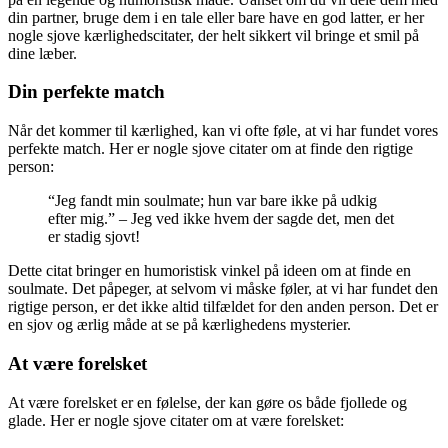
din partner, bruge dem i en tale eller bare have en god latter, er her
nogle sjove kærlighedscitater, der helt sikkert vil bringe et smil på
dine læber.
Din perfekte match
Når det kommer til kærlighed, kan vi ofte føle, at vi har fundet vores
perfekte match. Her er nogle sjove citater om at finde den rigtige
person:
“Jeg fandt min soulmate; hun var bare ikke på udkig
efter mig.” – Jeg ved ikke hvem der sagde det, men det
er stadig sjovt!
Dette citat bringer en humoristisk vinkel på ideen om at finde en
soulmate. Det påpeger, at selvom vi måske føler, at vi har fundet den
rigtige person, er det ikke altid tilfældet for den anden person. Det er
en sjov og ærlig måde at se på kærlighedens mysterier.
At være forelsket
At være forelsket er en følelse, der kan gøre os både fjollede og
glade. Her er nogle sjove citater om at være forelsket: