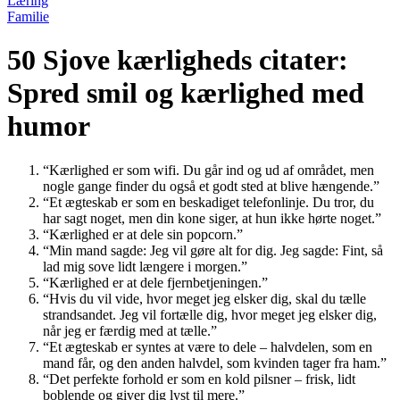
Læring
Familie
50 Sjove kærligheds citater:
Spred smil og kærlighed med
humor
“Kærlighed er som wifi. Du går ind og ud af området, men
nogle gange finder du også et godt sted at blive hængende.”
“Et ægteskab er som en beskadiget telefonlinje. Du tror, du
har sagt noget, men din kone siger, at hun ikke hørte noget.”
“Kærlighed er at dele sin popcorn.”
“Min mand sagde: Jeg vil gøre alt for dig. Jeg sagde: Fint, så
lad mig sove lidt længere i morgen.”
“Kærlighed er at dele fjernbetjeningen.”
“Hvis du vil vide, hvor meget jeg elsker dig, skal du tælle
strandsandet. Jeg vil fortælle dig, hvor meget jeg elsker dig,
når jeg er færdig med at tælle.”
“Et ægteskab er syntes at være to dele – halvdelen, som en
mand får, og den anden halvdel, som kvinden tager fra ham.”
“Det perfekte forhold er som en kold pilsner – frisk, lidt
boblende og giver dig lyst til mere.”