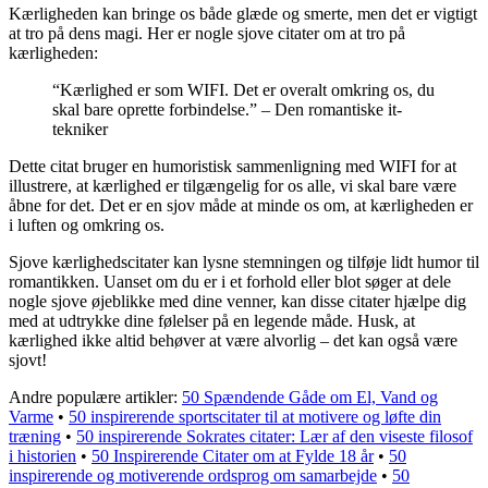
Kærligheden kan bringe os både glæde og smerte, men det er vigtigt
at tro på dens magi. Her er nogle sjove citater om at tro på
kærligheden:
“Kærlighed er som WIFI. Det er overalt omkring os, du
skal bare oprette forbindelse.” – Den romantiske it-
tekniker
Dette citat bruger en humoristisk sammenligning med WIFI for at
illustrere, at kærlighed er tilgængelig for os alle, vi skal bare være
åbne for det. Det er en sjov måde at minde os om, at kærligheden er
i luften og omkring os.
Sjove kærlighedscitater kan lysne stemningen og tilføje lidt humor til
romantikken. Uanset om du er i et forhold eller blot søger at dele
nogle sjove øjeblikke med dine venner, kan disse citater hjælpe dig
med at udtrykke dine følelser på en legende måde. Husk, at
kærlighed ikke altid behøver at være alvorlig – det kan også være
sjovt!
Andre populære artikler:
50 Spændende Gåde om El, Vand og
Varme
•
50 inspirerende sportscitater til at motivere og løfte din
træning
•
50 inspirerende Sokrates citater: Lær af den viseste filosof
i historien
•
50 Inspirerende Citater om at Fylde 18 år
•
50
inspirerende og motiverende ordsprog om samarbejde
•
50