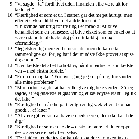
“Vi sagde “Ja” fordi livet uden hinanden ville være alt for
kedeligt.”
“Kærlighed er som et ur. I starten går det meget hurtigt, men
efter et stykke tid bliver det aldrig for sent.”
“En kvinde har brug for tre ting i et forhold: At blive
behandlet som en prinsesse, at blive elsket som en engel og at
være i stand til at dræbe dig på en tilfældig tirsdag
eftermiddag.”
“Jeg elsker dig mere end chokolade, men du kan ikke
sammenligne os, for jeg har i det mindste ikke prøvet at spise
dig endnu.”
“Den bedste del af et forhold er, når din partner er din bedste
ven – med ekstra fordele.”
“Er du en magiker? For hver gang jeg ser på dig, forsvinder
alle mine problemer.”
“Min partner sagde, at han ville give mig hele verden. Så jeg
sagde, at jeg ønskede et glas vin og et kæledyrselefant. Jeg fik
det ikke.”
“Kærlighed er, når din partner tørrer dig væk efter at du har
grædt… af latter.”
“At være gift er som at have en bedste ven, der ikke kan lide
dig.”
“Kærlighed er som en højde – desto længere tid du er oppe,
desto stærkere er selv beruselse.”
“Før i tiden tændte jeg for kanalen, og der var ingenting på.