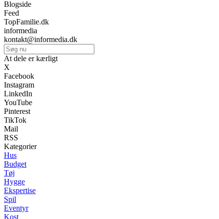
Blogside
Feed
TopFamilie.dk
informedia
kontakt@informedia.dk
At dele er kærligt
X
Facebook
Instagram
LinkedIn
YouTube
Pinterest
TikTok
Mail
RSS
Kategorier
Hus
Budget
Tøj
Hygge
Ekspertise
Spil
Eventyr
Kost