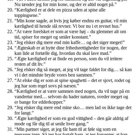
Nu tænder jeg for min kone, og der er altid noget på.”
“Kærlighed er at dele en pizza uden at spise alle
toppingsene.”
“Min kone sagde, at hvis jeg køber endnu en guitar, vil min
kærlighed til hende slå revner. Vi bor nu i et revnet hus.”
“At være forelsket er som at være høj – du glemmer alt om
tid, spiser for meget og smiler konstant.”
“Jeg elsker dig mere end min kaffe… og det siger meget!”
“Ægteskab er at bytte dine frihedsrettigheder for nogen, der
kan lide at fortælle dig, hvordan du skal lave mad.”
“Ægte kærlighed er at finde en person, som du vil irritere
resten af dit liv.”
“Jeg elsker dig så meget, at jeg vil tage faldet for dig… så kan
vi i det mindste bryde vores ben sammen.”
“At elske dig er som at spise spaghetti – det er sjovt, rodet og
jeg har som regel sovs på næsen.”
“Kærlighed er at være sammen med nogen, du vil tage på en
vandretur med… selvom du hader naturen, sveder meget og
er bange for edderkopper.”
“Jeg elsker dig mere end mine sko… men lad os ikke tage det
for langt.”
“Ægte kærlighed er som en god vittighed – den går aldrig af
mode og får dig til at smile hver gang.”
“Min partner siger, at jeg får ham til at føle sig som en
teenager igen. Så jeg har fortalt ham, at jeg forventer, at han