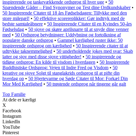
inspirerende og tankevækkende ordsprog til hver uge
•
50
Spændende Gåder – Find Synonymer og Test dine Ordkundskaber
•
50 Inspirerende Citater til 18 års Fødselsdagen: Tillykke med den
store milepæl!
•
50 effektive scorereplikker: Gør indtryk med de
bedste samtaleåbnere
•
50 Inspirerende Citater til en Kvindes 50-års
Fødselsdag
•
50 sjove og skøre aprilsnarre til at snyde dine venner
med
•
50 Ordsprog betydninger: Uddybning og fortolkning af
populære danske ordsprog
•
Gammel kærlighed ruster ikke: 50
inspirerende ordsprog om kærlighed
•
50 Inspirerende citater til at
udtrykke taknemmelighed
•
50 underholdende jokes med svar: Skab
latter og sjov med disse sjove vittigheder!
•
50 inspirerende og
tidløse ordsprog: En kilde til visdom i hverdagen
•
50 Inspirerende
Buddhistiske Ordsprog: Vejen til Indre Fred og Visdom
•
50
kreative og sjove Solgt til stanglakrids ordsprog til at pifte din
hverdag op
•
50 Hjertevarme og Søde Citater til Mor: Forkæl Din
Mor Med Kærlighed
•
50 trøstende ordsprog når tingene går galt
Top Familie
At dele er kærligt
X
Facebook
Instagram
LinkedIn
YouTube
Pinterest