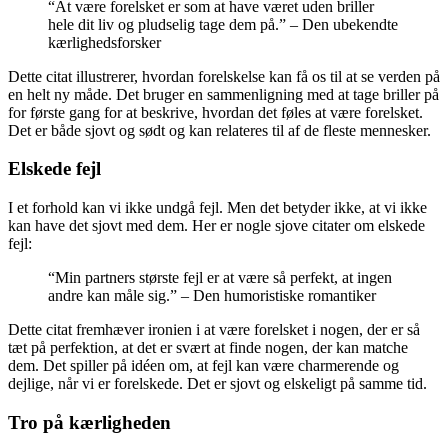
“At være forelsket er som at have været uden briller
hele dit liv og pludselig tage dem på.” – Den ubekendte
kærlighedsforsker
Dette citat illustrerer, hvordan forelskelse kan få os til at se verden på
en helt ny måde. Det bruger en sammenligning med at tage briller på
for første gang for at beskrive, hvordan det føles at være forelsket.
Det er både sjovt og sødt og kan relateres til af de fleste mennesker.
Elskede fejl
I et forhold kan vi ikke undgå fejl. Men det betyder ikke, at vi ikke
kan have det sjovt med dem. Her er nogle sjove citater om elskede
fejl:
“Min partners største fejl er at være så perfekt, at ingen
andre kan måle sig.” – Den humoristiske romantiker
Dette citat fremhæver ironien i at være forelsket i nogen, der er så
tæt på perfektion, at det er svært at finde nogen, der kan matche
dem. Det spiller på idéen om, at fejl kan være charmerende og
dejlige, når vi er forelskede. Det er sjovt og elskeligt på samme tid.
Tro på kærligheden