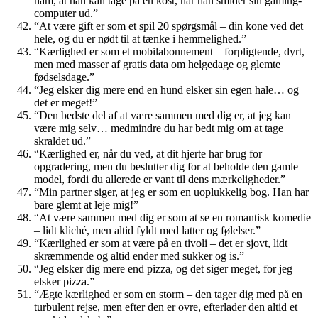
ham, at han kan tage på en kost, når han smider sin gaming-
computer ud.”
“At være gift er som et spil 20 spørgsmål – din kone ved det
hele, og du er nødt til at tænke i hemmelighed.”
“Kærlighed er som et mobilabonnement – forpligtende, dyrt,
men med masser af gratis data om helgedage og glemte
fødselsdage.”
“Jeg elsker dig mere end en hund elsker sin egen hale… og
det er meget!”
“Den bedste del af at være sammen med dig er, at jeg kan
være mig selv… medmindre du har bedt mig om at tage
skraldet ud.”
“Kærlighed er, når du ved, at dit hjerte har brug for
opgradering, men du beslutter dig for at beholde den gamle
model, fordi du allerede er vant til dens mærkeligheder.”
“Min partner siger, at jeg er som en uoplukkelig bog. Han har
bare glemt at leje mig!”
“At være sammen med dig er som at se en romantisk komedie
– lidt kliché, men altid fyldt med latter og følelser.”
“Kærlighed er som at være på en tivoli – det er sjovt, lidt
skræmmende og altid ender med sukker og is.”
“Jeg elsker dig mere end pizza, og det siger meget, for jeg
elsker pizza.”
“Ægte kærlighed er som en storm – den tager dig med på en
turbulent rejse, men efter den er ovre, efterlader den altid et