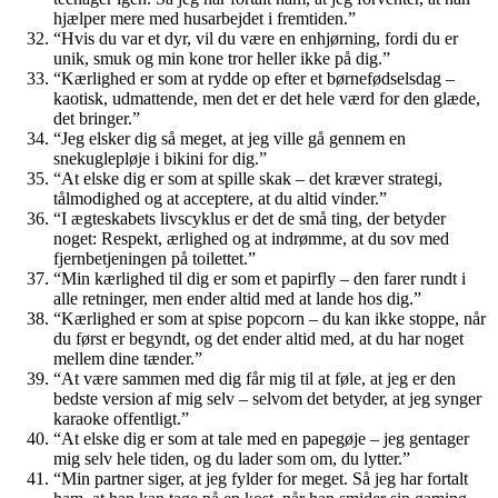
hjælper mere med husarbejdet i fremtiden.”
“Hvis du var et dyr, vil du være en enhjørning, fordi du er
unik, smuk og min kone tror heller ikke på dig.”
“Kærlighed er som at rydde op efter et børnefødselsdag –
kaotisk, udmattende, men det er det hele værd for den glæde,
det bringer.”
“Jeg elsker dig så meget, at jeg ville gå gennem en
snekuglepløje i bikini for dig.”
“At elske dig er som at spille skak – det kræver strategi,
tålmodighed og at acceptere, at du altid vinder.”
“I ægteskabets livscyklus er det de små ting, der betyder
noget: Respekt, ærlighed og at indrømme, at du sov med
fjernbetjeningen på toilettet.”
“Min kærlighed til dig er som et papirfly – den farer rundt i
alle retninger, men ender altid med at lande hos dig.”
“Kærlighed er som at spise popcorn – du kan ikke stoppe, når
du først er begyndt, og det ender altid med, at du har noget
mellem dine tænder.”
“At være sammen med dig får mig til at føle, at jeg er den
bedste version af mig selv – selvom det betyder, at jeg synger
karaoke offentligt.”
“At elske dig er som at tale med en papegøje – jeg gentager
mig selv hele tiden, og du lader som om, du lytter.”
“Min partner siger, at jeg fylder for meget. Så jeg har fortalt