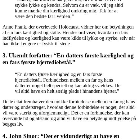
stykke lykke og kendra. Selvom du er væk, vil jeg altid
kunne mærke din kærlighed omkring mig. Tak for at
være den bedste far i verden!”
Anne Frank, der overlevede Holocaust, vidner her om betydningen
af sin fars kærlighed og støtte. Hendes ord viser, hvordan en fars
indflydelse og kærlighed kan være kilde til lykke og styrke, selv når
han ikke længere er fysisk til stede.
3. Ukendt forfatter: “En datters første kærlighed og
en fars første hjertediebstål.”
“En datters første kærlighed og en fars første
hjertediebstål. Forbindelsen mellem en far og hans
datter er noget helt specielt og kan aldrig svækkes. De
vil altid have en helt særlig plads i hinandens hjerter.”
Dette citat fremhæver den unikke forbindelse mellem en far og hans
datter og understreger, hvordan denne forbindelse er noget, der altid
vil være stærkt og uforglemmeligt. Det er en forbindelse, der kan
overvinde tid og afstand og altid vil have en betydelig indflydelse på
begges liv.
4. John Sinor: “Det er vidunderligt at have en