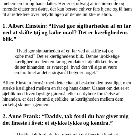
mellem en far og hans datter. Her er et udvalg af inspirerende og
rørende citater om døtre, der kan berøre enhver fars hjerte og få ham
til at reflektere over betydningen af denne unikke relation.
1. Albert Einstein: “Hvad gør sigtbarheden af en far
ved at skifte tøj og købe mad? Det er kærlighedens
blik.”
“Hvad gør sigtbarheden af en far ved at skifte tøj og
købe mad? Det er kærlighedens blik. Denne urokkelige
kærlighed mellem en far og en datter i øjeblikket, hvor
de ser hinanden, er svaret på, hvad det vil sige at være
en far. Intet andet spørgsmål betyder noget.”
Albert Einstein formår med dette citat at beskrive den usynlige, men
stærke kærlighed mellem en far og hans datter. Uanset om det er et
øjeblik med hverdagslige gøremål eller en dybere forståelse af
hinanden, er det i de små øjeblikke, at kærligheden mellem dem
virkelig skinner igennem.
2. Anne Frank: “Daddy, tak fordi du har givet mig
det fineste i livet: et stykke lykke og kendra.”
“Daddy, tak fordi du har givet mig det fineste i livet: et