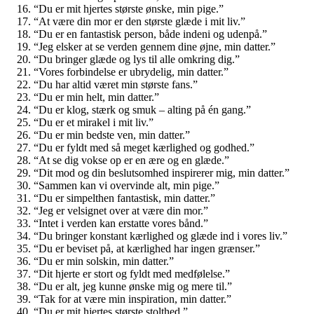
“Du er mit hjertes største ønske, min pige.”
“At være din mor er den største glæde i mit liv.”
“Du er en fantastisk person, både indeni og udenpå.”
“Jeg elsker at se verden gennem dine øjne, min datter.”
“Du bringer glæde og lys til alle omkring dig.”
“Vores forbindelse er ubrydelig, min datter.”
“Du har altid været min største fans.”
“Du er min helt, min datter.”
“Du er klog, stærk og smuk – alting på én gang.”
“Du er et mirakel i mit liv.”
“Du er min bedste ven, min datter.”
“Du er fyldt med så meget kærlighed og godhed.”
“At se dig vokse op er en ære og en glæde.”
“Dit mod og din beslutsomhed inspirerer mig, min datter.”
“Sammen kan vi overvinde alt, min pige.”
“Du er simpelthen fantastisk, min datter.”
“Jeg er velsignet over at være din mor.”
“Intet i verden kan erstatte vores bånd.”
“Du bringer konstant kærlighed og glæde ind i vores liv.”
“Du er beviset på, at kærlighed har ingen grænser.”
“Du er min solskin, min datter.”
“Dit hjerte er stort og fyldt med medfølelse.”
“Du er alt, jeg kunne ønske mig og mere til.”
“Tak for at være min inspiration, min datter.”
“Du er mit hjertes største stolthed.”