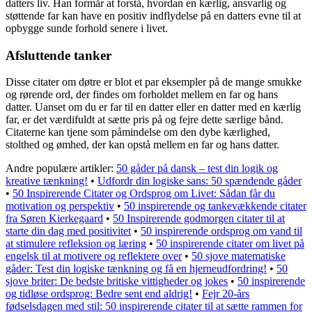
datters liv. Han formår at forstå, hvordan en kærlig, ansvarlig og
støttende far kan have en positiv indflydelse på en datters evne til at
opbygge sunde forhold senere i livet.
Afsluttende tanker
Disse citater om døtre er blot et par eksempler på de mange smukke
og rørende ord, der findes om forholdet mellem en far og hans
datter. Uanset om du er far til en datter eller en datter med en kærlig
far, er det værdifuldt at sætte pris på og fejre dette særlige bånd.
Citaterne kan tjene som påmindelse om den dybe kærlighed,
stolthed og ømhed, der kan opstå mellem en far og hans datter.
Andre populære artikler:
50 gåder på dansk – test din logik og
kreative tænkning!
•
Udfordr din logiske sans: 50 spændende gåder
•
50 Inspirerende Citater og Ordsprog om Livet: Sådan får du
motivation og perspektiv
•
50 inspirerende og tankevækkende citater
fra Søren Kierkegaard
•
50 Inspirerende godmorgen citater til at
starte din dag med positivitet
•
50 inspirerende ordsprog om vand til
at stimulere refleksion og læring
•
50 inspirerende citater om livet på
engelsk til at motivere og reflektere over
•
50 sjove matematiske
gåder: Test din logiske tænkning og få en hjerneudfordring!
•
50
sjove briter: De bedste britiske vittigheder og jokes
•
50 inspirerende
og tidløse ordsprog: Bedre sent end aldrig!
•
Fejr 20-års
fødselsdagen med stil: 50 inspirerende citater til at sætte rammen for