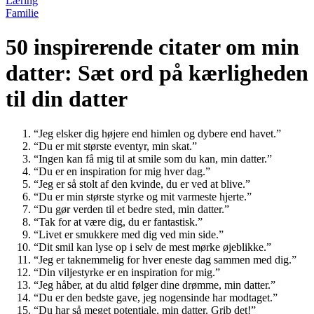
Læring
Familie
50 inspirerende citater om min
datter: Sæt ord på kærligheden
til din datter
“Jeg elsker dig højere end himlen og dybere end havet.”
“Du er mit største eventyr, min skat.”
“Ingen kan få mig til at smile som du kan, min datter.”
“Du er en inspiration for mig hver dag.”
“Jeg er så stolt af den kvinde, du er ved at blive.”
“Du er min største styrke og mit varmeste hjerte.”
“Du gør verden til et bedre sted, min datter.”
“Tak for at være dig, du er fantastisk.”
“Livet er smukkere med dig ved min side.”
“Dit smil kan lyse op i selv de mest mørke øjeblikke.”
“Jeg er taknemmelig for hver eneste dag sammen med dig.”
“Din viljestyrke er en inspiration for mig.”
“Jeg håber, at du altid følger dine drømme, min datter.”
“Du er den bedste gave, jeg nogensinde har modtaget.”
“Du har så meget potentiale, min datter. Grib det!”