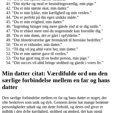
“Din styrke og mod er beundringsværdig, min pige.”
“Du er min største skat, min datter.”
“Du er min lykke, min kærlighed og min verden.”
“Du er perfekt på din egen unikke måde.”
“Du er min evighed, min datter.”
“Ingenting bringer mig mere glæde end at se dig smile.”
“Du er elsket mere end du nogensinde kan forestille dig.”
“Du er min drøm, der er gået i opfyldelse.”
“Din tilstedeværelse gør fremskridt til heroiske bedrifter.”
“Du er et vidunder, min datter.”
“Til dig vil jeg altid være her, min datter.”
“Du er min største gave til verden.”
“Du har gjort mig til en bedre person, min pige.”
“Din succes vil altid bringe stolthed og glæde i vores liv.”
Min datter citat: Værdifulde ord om den
særlige forbindelse mellem en far og hans
datter
Den særlige forbindelse mellem en far og hans datter er noget, der
ofte beskrives som unik og dyb. Gennem årene har mange berømte
personligheder udtalt sig om dette forhold, og deres ord giver et
indblik i den dybe kærlighed, stolthed og ømhed, der kan opstå