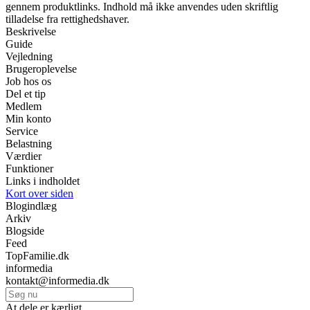
gennem produktlinks. Indhold må ikke anvendes uden skriftlig
tilladelse fra rettighedshaver.
Beskrivelse
Guide
Vejledning
Brugeroplevelse
Job hos os
Del et tip
Medlem
Min konto
Service
Belastning
Værdier
Funktioner
Links i indholdet
Kort over siden
Blogindlæg
Arkiv
Blogside
Feed
TopFamilie.dk
informedia
kontakt@informedia.dk
At dele er kærligt