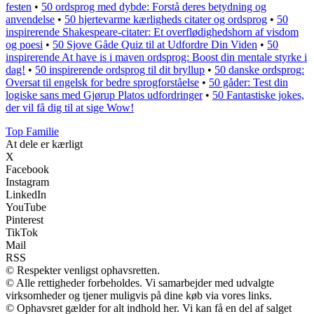
festen
•
50 ordsprog med dybde: Forstå deres betydning og
anvendelse
•
50 hjertevarme kærligheds citater og ordsprog
•
50
inspirerende Shakespeare-citater: Et overflødighedshorn af visdom
og poesi
•
50 Sjove Gåde Quiz til at Udfordre Din Viden
•
50
inspirerende At have is i maven ordsprog: Boost din mentale styrke i
dag!
•
50 inspirerende ordsprog til dit bryllup
•
50 danske ordsprog:
Oversat til engelsk for bedre sprogforståelse
•
50 gåder: Test din
logiske sans med Gjørup Platos udfordringer
•
50 Fantastiske jokes,
der vil få dig til at sige Wow!
Top Familie
At dele er kærligt
X
Facebook
Instagram
LinkedIn
YouTube
Pinterest
TikTok
Mail
RSS
© Respekter venligst ophavsretten.
© Alle rettigheder forbeholdes. Vi samarbejder med udvalgte
virksomheder og tjener muligvis på dine køb via vores links.
© Ophavsret gælder for alt indhold her. Vi kan få en del af salget