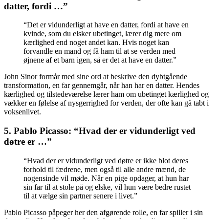
datter, fordi …”
“Det er vidunderligt at have en datter, fordi at have en
kvinde, som du elsker ubetinget, lærer dig mere om
kærlighed end noget andet kan. Hvis noget kan
forvandle en mand og få ham til at se verden med
øjnene af et barn igen, så er det at have en datter.”
John Sinor formår med sine ord at beskrive den dybtgående
transformation, en far gennemgår, når han har en datter. Hendes
kærlighed og tilstedeværelse lærer ham om ubetinget kærlighed og
vækker en følelse af nysgerrighed for verden, der ofte kan gå tabt i
voksenlivet.
5. Pablo Picasso: “Hvad der er vidunderligt ved
døtre er …”
“Hvad der er vidunderligt ved døtre er ikke blot deres
forhold til fædrene, men også til alle andre mænd, de
nogensinde vil møde. Når en pige opdager, at hun har
sin far til at stole på og elske, vil hun være bedre rustet
til at vælge sin partner senere i livet.”
Pablo Picasso påpeger her den afgørende rolle, en far spiller i sin