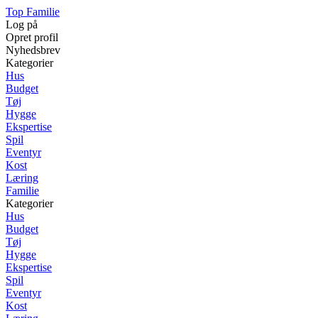
Top Familie
Log på
Opret profil
Nyhedsbrev
Kategorier
Hus
Budget
Tøj
Hygge
Ekspertise
Spil
Eventyr
Kost
Læring
Familie
Kategorier
Hus
Budget
Tøj
Hygge
Ekspertise
Spil
Eventyr
Kost