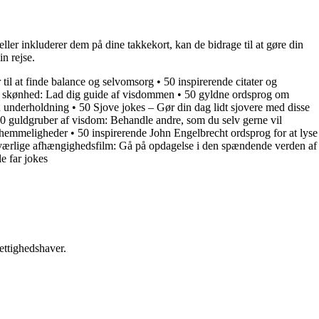
ller inkluderer dem på dine takkekort, kan de bidrage til at gøre din
n rejse.
 til at finde balance og selvomsorg
•
50 inspirerende citater og
om skønhed: Lad dig guide af visdommen
•
50 gyldne ordsprog om
in underholdning
•
50 Sjove jokes – Gør din dag lidt sjovere med disse
0 guldgruber af visdom: Behandle andre, som du selv gerne vil
s hemmeligheder
•
50 inspirerende John Engelbrecht ordsprog for at lyse
ærlige afhængighedsfilm: Gå på opdagelse i den spændende verden af
e far jokes
ettighedshaver.