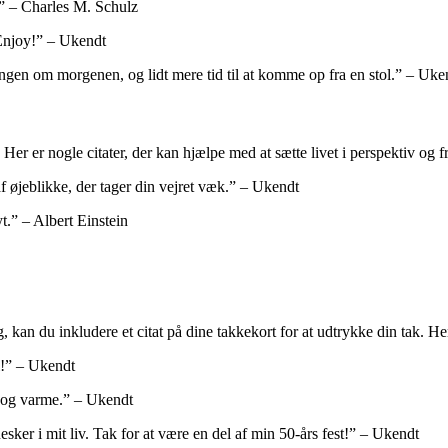
.” – Charles M. Schulz
. Enjoy!” – Ukendt
f sengen om morgenen, og lidt mere tid til at komme op fra en stol.” – Uke
Her er nogle citater, der kan hjælpe med at sætte livet i perspektiv og f
f ​​øjeblikke, der tager din vejret væk.” – Ukendt
yt.” – Albert Einstein
, kan du inkludere et citat på dine takkekort for at udtrykke din tak. He
l!” – Ukendt
e og varme.” – Ukendt
ker i mit liv. Tak for at være en del af min 50-års fest!” – Ukendt