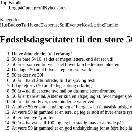
Top Familie
Log på
Opret profil
Nyhedsbrev
Kategorier
Hus
Budget
Tøj
Hygge
Ekspertise
Spil
Eventyr
Kost
Læring
Familie
Fødselsdagscitater til den store 5
Halve århundrede, fuld erfaring!
50 er bare 5×10, så det er meget lettere, end det ser ud!
50 år er som en fin vin – det bliver kun bedre med alderen.
Det tager 50 år at blive et ægte mesterværk.
50 er det nye 30!
50 år – halvt århundrede, fuld af sjov og fest!
I dag fejrer vi 50 år af klogskab og erfaring.
50 år – tid til at sætte nye mål og drømme store drømme.
50 år er bare et tal. Alder er kun en afspejling af, hvor meget sjov
50 år – tiden flyver, men minderne varer ved.
At blive 50 er som at nå toppen af bjerget – en fantastisk udsigt 
At være 50 år gammel er en ære, og jeg er stolt af hver eneste ry
50 er den nye “youthy”.
50 år – halvvejs til 100, og jeg har stadig masser at byde på!
At være 50 år gammel er en god undskyldning for at fejre hele år