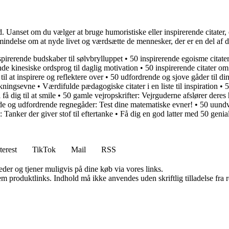
. Uanset om du vælger at bruge humoristiske eller inspirerende citater, e
ndelse om at nyde livet og værdsætte de mennesker, der er en del af di
spirerende budskaber til sølvbrylluppet
•
50 inspirerende egoisme citater
nde kinesiske ordsprog til daglig motivation
•
50 inspirerende citater 
il at inspirere og reflektere over
•
50 udfordrende og sjove gåder til d
nkningsevne
•
Værdifulde pædagogiske citater i en liste til inspiration
•
5
å dig til at smile
•
50 gamle vejropskrifter: Vejrguderne afslører dere
e og udfordrende regnegåder: Test dine matematiske evner!
•
50 uundv
Tanker der giver stof til eftertanke
•
Få dig en god latter med 50 genial
terest
TikTok
Mail
RSS
er og tjener muligvis på dine køb via vores links.
m produktlinks. Indhold må ikke anvendes uden skriftlig tilladelse fra r