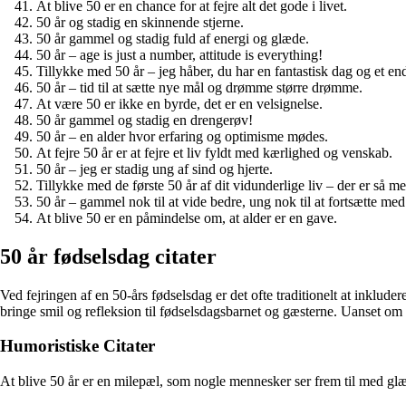
At blive 50 er en chance for at fejre alt det gode i livet.
50 år og stadig en skinnende stjerne.
50 år gammel og stadig fuld af energi og glæde.
50 år – age is just a number, attitude is everything!
Tillykke med 50 år – jeg håber, du har en fantastisk dag og et en
50 år – tid til at sætte nye mål og drømme større drømme.
At være 50 er ikke en byrde, det er en velsignelse.
50 år gammel og stadig en drengerøv!
50 år – en alder hvor erfaring og optimisme mødes.
At fejre 50 år er at fejre et liv fyldt med kærlighed og venskab.
50 år – jeg er stadig ung af sind og hjerte.
Tillykke med de første 50 år af dit vidunderlige liv – der er så me
50 år – gammel nok til at vide bedre, ung nok til at fortsætte med
At blive 50 er en påmindelse om, at alder er en gave.
50 år fødselsdag citater
Ved fejringen af en 50-års fødselsdag er det ofte traditionelt at inkludere 
bringe smil og refleksion til fødselsdagsbarnet og gæsterne. Uanset om
Humoristiske Citater
At blive 50 år er en milepæl, som nogle mennesker ser frem til med glæ