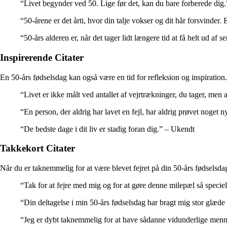
“Livet begynder ved 50. Lige før det, kan du bare forberede dig
“50-årene er det årti, hvor din talje vokser og dit hår forsvinder
“50-års alderen er, når det tager lidt længere tid at få helt ud a
Inspirerende Citater
En 50-års fødselsdag kan også være en tid for refleksion og inspiration. 
“Livet er ikke målt ved antallet af vejrtrækninger, du tager, men a
“En person, der aldrig har lavet en fejl, har aldrig prøvet noget n
“De bedste dage i dit liv er stadig foran dig.” – Ukendt
Takkekort Citater
Når du er taknemmelig for at være blevet fejret på din 50-års fødselsdag
“Tak for at fejre med mig og for at gøre denne milepæl så specie
“Din deltagelse i min 50-års fødselsdag har bragt mig stor glæd
“Jeg er dybt taknemmelig for at have sådanne vidunderlige mennes