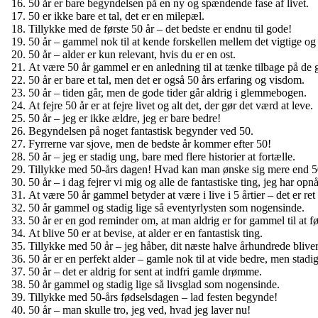
50 år er bare begyndelsen på en ny og spændende fase af livet.
50 er ikke bare et tal, det er en milepæl.
Tillykke med de første 50 år – det bedste er endnu til gode!
50 år – gammel nok til at kende forskellen mellem det vigtige og 
50 år – alder er kun relevant, hvis du er en ost.
At være 50 år gammel er en anledning til at tænke tilbage på de g
50 år er bare et tal, men det er også 50 års erfaring og visdom.
50 år – tiden går, men de gode tider går aldrig i glemmebogen.
At fejre 50 år er at fejre livet og alt det, der gør det værd at leve.
50 år – jeg er ikke ældre, jeg er bare bedre!
Begyndelsen på noget fantastisk begynder ved 50.
Fyrrerne var sjove, men de bedste år kommer efter 50!
50 år – jeg er stadig ung, bare med flere historier at fortælle.
Tillykke med 50-års dagen! Hvad kan man ønske sig mere end 5
50 år – i dag fejrer vi mig og alle de fantastiske ting, jeg har opnå
At være 50 år gammel betyder at være i live i 5 årtier – det er ret
50 år gammel og stadig lige så eventyrlysten som nogensinde.
50 år er en god reminder om, at man aldrig er for gammel til at 
At blive 50 er at bevise, at alder er en fantastisk ting.
Tillykke med 50 år – jeg håber, dit næste halve århundrede blive
50 år er en perfekt alder – gamle nok til at vide bedre, men stadig 
50 år – det er aldrig for sent at indfri gamle drømme.
50 år gammel og stadig lige så livsglad som nogensinde.
Tillykke med 50-års fødselsdagen – lad festen begynde!
50 år – man skulle tro, jeg ved, hvad jeg laver nu!