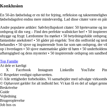
Konklusion
En 50-års fødselsdag er en tid for fejring, refleksion og taknemmelighed
fødselsdagsfest endnu mere mindeværdig. Lad disse citater være en påmi
Andre populære artikler:
Sølvbryllupskort citater: 50 hjertevarme og in
ordsprog til din væg – Find den perfekte wallsticker her!
•
50 inspirere
uhygge og frygt: Lærdomme fra mørket
•
50 betydningsfulde ordsprog t
fantastiske anekdoter!
•
50 gåder på engelsk: Test din ordforråd og tæ
behandles
•
50 sjove og inspirerende Som far som søn ordsprog, der vil f
op i hverdagen
•
50 sjove matematiske gåder til børn
•
50 underholdend
afhængighed og dens mysterier
•
50 inspirerende ordsprog om sandhed: 
Top Familie
At dele er kærligt
X
Facebook
Instagram
LinkedIn
YouTube
Pin
© Respekter venligst ophavsretten.
© Alle rettigheder forbeholdes. Vi samarbejder med udvalgte virksomhed
© Ophavsret gælder for alt indhold her. Vi kan få en del af salget genne
Beskrivelse
Guide
Vejledning
Brugeroplevelse
Job hos os