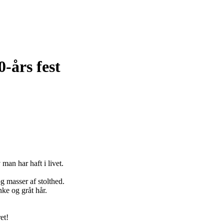
0-års fest
 man har haft i livet.
og masser af stolthed.
nke og gråt hår.
et!