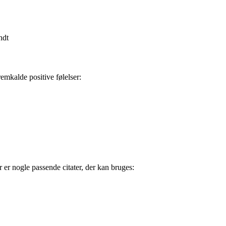
ndt
remkalde positive følelser:
r er nogle passende citater, der kan bruges: