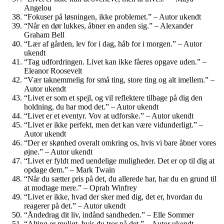
Angelou
“Fokuser på løsningen, ikke problemet.” – Autor ukendt
“Når en dør lukkes, åbner en anden sig.” – Alexander
Graham Bell
“Lær af gården, lev for i dag, håb for i morgen.” – Autor
ukendt
“Tag udfordringen. Livet kan ikke fåeres opgave uden.” –
Eleanor Roosevelt
“Vær taknemmelig for små ting, store ting og alt imellem.” –
Autor ukendt
“Livet er som et spejl, og vil reflektere tilbage på dig den
holdning, du har mod det.” – Autor ukendt
“Livet er et eventyr. Vov at udforske.” – Autor ukendt
“Livet er ikke perfekt, men det kan være vidunderligt.” –
Autor ukendt
“Der er skønhed overalt omkring os, hvis vi bare åbner vores
øjne.” – Autor ukendt
“Livet er fyldt med uendelige muligheder. Det er op til dig at
opdage dem.” – Mark Twain
“Når du sætter pris på det, du allerede har, har du en grund til
at modtage mere.” – Oprah Winfrey
“Livet er ikke, hvad der sker med dig, det er, hvordan du
reagerer på det.” – Autor ukendt
“Åndedrag dit liv, indånd sandheden.” – Elle Sommer
“Alting er muligt, hvis du tror på det.” – Autor ukendt