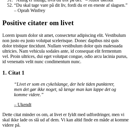
“Du skal tage vare på dit liv, fordi du er en eneste af slagsen.”
– Oprah Winfrey
Positive citater om livet
Lorem ipsum dolor sit amet, consectetur adipiscing elit. Vestibulum
non justo eu justo volutpat scelerisque. Donec dapibus nisi quis
dolor tristique tincidunt. Nullam vestibulum dolor quis malesuada
ultricies. Nam vehicula sodales ante, id consequat elit fermentum
vel. Proin ultrices, dui eget volutpat congue, odio arcu lacinia purus,
id venenatis velit nunc condimentum nunc.
1. Citat 1
“Livet er som en cykelslange, der hele tiden punkterer,
men det gør ikke noget, så længe man kan lappe det og
komme videre.”
– Ukendt
Dette citat minder os om, at livet er fyldt med udfordringer, men vi
skal ikke lade os slå ud af dem. Vi kan altid finde en måde at komme
videre på.