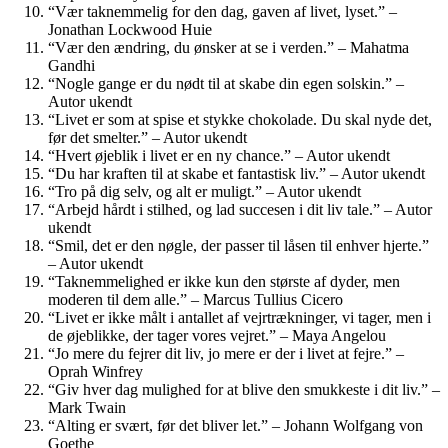
“Vær taknemmelig for den dag, gaven af livet, lyset.” –
Jonathan Lockwood Huie
“Vær den ændring, du ønsker at se i verden.” – Mahatma
Gandhi
“Nogle gange er du nødt til at skabe din egen solskin.” –
Autor ukendt
“Livet er som at spise et stykke chokolade. Du skal nyde det,
før det smelter.” – Autor ukendt
“Hvert øjeblik i livet er en ny chance.” – Autor ukendt
“Du har kraften til at skabe et fantastisk liv.” – Autor ukendt
“Tro på dig selv, og alt er muligt.” – Autor ukendt
“Arbejd hårdt i stilhed, og lad succesen i dit liv tale.” – Autor
ukendt
“Smil, det er den nøgle, der passer til låsen til enhver hjerte.”
– Autor ukendt
“Taknemmelighed er ikke kun den største af dyder, men
moderen til dem alle.” – Marcus Tullius Cicero
“Livet er ikke målt i antallet af vejrtrækninger, vi tager, men i
de øjeblikke, der tager vores vejret.” – Maya Angelou
“Jo mere du fejrer dit liv, jo mere er der i livet at fejre.” –
Oprah Winfrey
“Giv hver dag mulighed for at blive den smukkeste i dit liv.” –
Mark Twain
“Alting er svært, før det bliver let.” – Johann Wolfgang von
Goethe