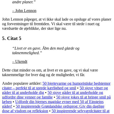
andre planer.”
– John Lennon
John Lennon påpeger, at vi ikke skal lade os opsluge af vores planer
og forventninger til fremtiden. Vi skal være til stede i nuet og
værdsætte de øjeblikke, der sker lige nu.
5. Citat 5
“Livet er en gave. Åbn den med glæde og
taknemmelighed.”
– Ukendt
Dette citat minder os om, at livet er en gave, og vi skal være
taknemmelige for hver dag og de muligheder, vi får.
Andre populære artikler:
50 hjertevarme og humoristiske bedstemor
citater – perfekt til at sprede kærlighed og smil
•
50 sjove vitser og
gåder til at underholde dig
•
50 sjove gåder til at underholde og
udfordre dine venner og familie
•
50 sjove jokes til at bringe smil på
læben
•
Udfordr din hjernes magiske evner med 50 af Einsteins
gåder!
•
50 inspirerende Grønlandske ordsprog: Giv din daglige
dose af visdom og refleksion
•
50 inspirerende selvværdcitater til at