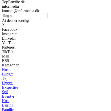
TopFamilie.dk
informedia
kontakt@informedia.dk
At dele er kærligt
X
Facebook
Instagram
LinkedIn
YouTube
Pinterest
TikTok
Mail
RSS
Kategorier
Hus
Budget
Tøj
Hygge
Ekspertise
Spil
Eventyr
Kost
Læring
Familie