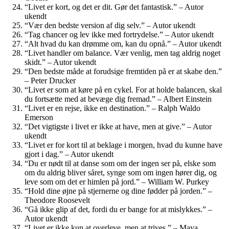
“Livet er kort, og det er dit. Gør det fantastisk.” – Autor
ukendt
“Vær den bedste version af dig selv.” – Autor ukendt
“Tag chancer og lev ikke med fortrydelse.” – Autor ukendt
“Alt hvad du kan drømme om, kan du opnå.” – Autor ukendt
“Livet handler om balance. Vær venlig, men tag aldrig noget
skidt.” – Autor ukendt
“Den bedste måde at forudsige fremtiden på er at skabe den.”
– Peter Drucker
“Livet er som at køre på en cykel. For at holde balancen, skal
du fortsætte med at bevæge dig fremad.” – Albert Einstein
“Livet er en rejse, ikke en destination.” – Ralph Waldo
Emerson
“Det vigtigste i livet er ikke at have, men at give.” – Autor
ukendt
“Livet er for kort til at beklage i morgen, hvad du kunne have
gjort i dag.” – Autor ukendt
“Du er nødt til at danse som om der ingen ser på, elske som
om du aldrig bliver såret, synge som om ingen hører dig, og
leve som om det er himlen på jord.” – William W. Purkey
“Hold dine øjne på stjernerne og dine fødder på jorden.” –
Theodore Roosevelt
“Gå ikke glip af det, fordi du er bange for at mislykkes.” –
Autor ukendt
“Livet er ikke kun at overleve, men at trives.” – Maya