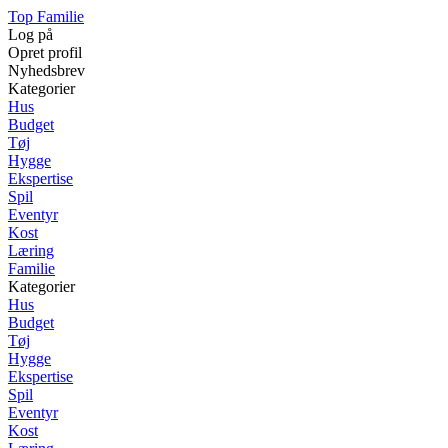
Top Familie
Log på
Opret profil
Nyhedsbrev
Kategorier
Hus
Budget
Tøj
Hygge
Ekspertise
Spil
Eventyr
Kost
Læring
Familie
Kategorier
Hus
Budget
Tøj
Hygge
Ekspertise
Spil
Eventyr
Kost