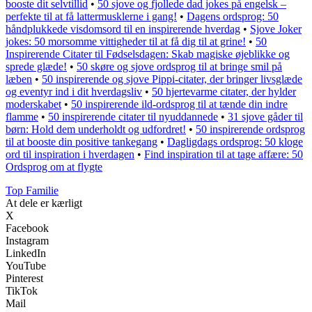
booste dit selvtillid
•
50 sjove og fjollede dad jokes på engelsk –
perfekte til at få lattermusklerne i gang!
•
Dagens ordsprog: 50
håndplukkede visdomsord til en inspirerende hverdag
•
Sjove Joker
jokes: 50 morsomme vittigheder til at få dig til at grine!
•
50
Inspirerende Citater til Fødselsdagen: Skab magiske øjeblikke og
sprede glæde!
•
50 skøre og sjove ordsprog til at bringe smil på
læben
•
50 inspirerende og sjove Pippi-citater, der bringer livsglæde
og eventyr ind i dit hverdagsliv
•
50 hjertevarme citater, der hylder
moderskabet
•
50 inspirerende ild-ordsprog til at tænde din indre
flamme
•
50 inspirerende citater til nyuddannede
•
31 sjove gåder til
børn: Hold dem underholdt og udfordret!
•
50 inspirerende ordsprog
til at booste din positive tankegang
•
Dagligdags ordsprog: 50 kloge
ord til inspiration i hverdagen
•
Find inspiration til at tage affære: 50
Ordsprog om at flygte
Top Familie
At dele er kærligt
X
Facebook
Instagram
LinkedIn
YouTube
Pinterest
TikTok
Mail