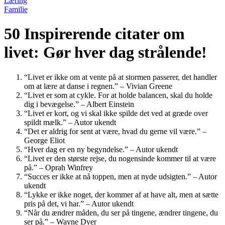
Læring
Familie
50 Inspirerende citater om
livet: Gør hver dag strålende!
“Livet er ikke om at vente på at stormen passerer, det handler
om at lære at danse i regnen.” – Vivian Greene
“Livet er som at cykle. For at holde balancen, skal du holde
dig i bevægelse.” – Albert Einstein
“Livet er kort, og vi skal ikke spilde det ved at græde over
spildt mælk.” – Autor ukendt
“Det er aldrig for sent at være, hvad du gerne vil være.” –
George Eliot
“Hver dag er en ny begyndelse.” – Autor ukendt
“Livet er den største rejse, du nogensinde kommer til at være
på.” – Oprah Winfrey
“Succes er ikke at nå toppen, men at nyde udsigten.” – Autor
ukendt
“Lykke er ikke noget, der kommer af at have alt, men at sætte
pris på det, vi har.” – Autor ukendt
“Når du ændrer måden, du ser på tingene, ændrer tingene, du
ser på.” – Wayne Dyer