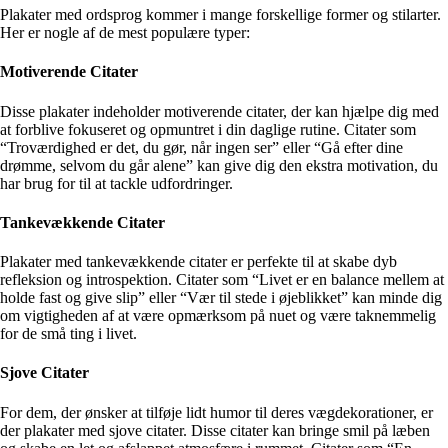
Plakater med ordsprog kommer i mange forskellige former og stilarter.
Her er nogle af de mest populære typer:
Motiverende Citater
Disse plakater indeholder motiverende citater, der kan hjælpe dig med
at forblive fokuseret og opmuntret i din daglige rutine. Citater som
“Troværdighed er det, du gør, når ingen ser” eller “Gå efter dine
drømme, selvom du går alene” kan give dig den ekstra motivation, du
har brug for til at tackle udfordringer.
Tankevækkende Citater
Plakater med tankevækkende citater er perfekte til at skabe dyb
refleksion og introspektion. Citater som “Livet er en balance mellem at
holde fast og give slip” eller “Vær til stede i øjeblikket” kan minde dig
om vigtigheden af at være opmærksom på nuet og være taknemmelig
for de små ting i livet.
Sjove Citater
For dem, der ønsker at tilføje lidt humor til deres vægdekorationer, er
der plakater med sjove citater. Disse citater kan bringe smil på læben