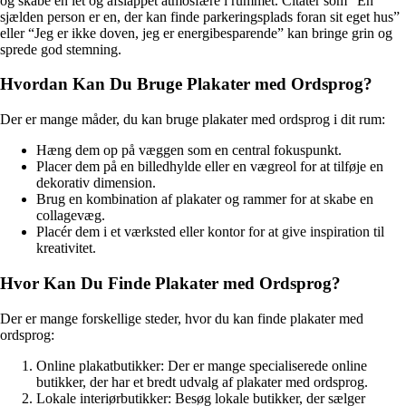
og skabe en let og afslappet atmosfære i rummet. Citater som “En
sjælden person er en, der kan finde parkeringsplads foran sit eget hus”
eller “Jeg er ikke doven, jeg er energibesparende” kan bringe grin og
sprede god stemning.
Hvordan Kan Du Bruge Plakater med Ordsprog?
Der er mange måder, du kan bruge plakater med ordsprog i dit rum:
Hæng dem op på væggen som en central fokuspunkt.
Placer dem på en billedhylde eller en vægreol for at tilføje en
dekorativ dimension.
Brug en kombination af plakater og rammer for at skabe en
collagevæg.
Placér dem i et værksted eller kontor for at give inspiration til
kreativitet.
Hvor Kan Du Finde Plakater med Ordsprog?
Der er mange forskellige steder, hvor du kan finde plakater med
ordsprog:
Online plakatbutikker: Der er mange specialiserede online
butikker, der har et bredt udvalg af plakater med ordsprog.
Lokale interiørbutikker: Besøg lokale butikker, der sælger