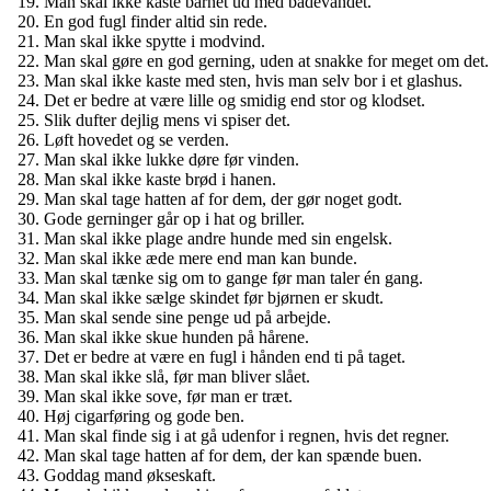
Man skal ikke kaste barnet ud med badevandet.
En god fugl finder altid sin rede.
Man skal ikke spytte i modvind.
Man skal gøre en god gerning, uden at snakke for meget om det.
Man skal ikke kaste med sten, hvis man selv bor i et glashus.
Det er bedre at være lille og smidig end stor og klodset.
Slik dufter dejlig mens vi spiser det.
Løft hovedet og se verden.
Man skal ikke lukke døre før vinden.
Man skal ikke kaste brød i hanen.
Man skal tage hatten af for dem, der gør noget godt.
Gode gerninger går op i hat og briller.
Man skal ikke plage andre hunde med sin engelsk.
Man skal ikke æde mere end man kan bunde.
Man skal tænke sig om to gange før man taler én gang.
Man skal ikke sælge skindet før bjørnen er skudt.
Man skal sende sine penge ud på arbejde.
Man skal ikke skue hunden på hårene.
Det er bedre at være en fugl i hånden end ti på taget.
Man skal ikke slå, før man bliver slået.
Man skal ikke sove, før man er træt.
Høj cigarføring og gode ben.
Man skal finde sig i at gå udenfor i regnen, hvis det regner.
Man skal tage hatten af for dem, der kan spænde buen.
Goddag mand økseskaft.