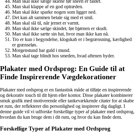
Man skal ikke sælge skiene før sneen er faldet.
Man skal klappe af en god optræden.
Man skal ikke sparke nogen som ligger ned.
Det kan alt sammen betale sig med et smil.
Man skal slå til, når jernet er varmt.
Man skal ikke sælge skindet, før bjørnen er skudt.
Man skal ikke sætte sin hat, hvor man ikke kan nå.
Tro er kun i begyndelse, klogskab er i begrænsning, kærlighed
er grænseløs.
Morgenstund har guld i mund.
Man skal tage blindt hos smeden, hvad aftenen byder.
Plakater med Ordsprog: En Guide til at
Finde Inspirerende Vægdekorationer
Plakater med ordsprog er en fantastisk måde at tilføje en inspirerende
og dekorativ touch til dit hjem eller kontor. Disse plakater kombinerer
smuk grafik med motiverende eller tankevækkende citater for at skabe
et rum, der reflekterer din personlighed og inspirerer dig dagligt. I
denne guide vil vi udforske forskellige typer af plakater med ordsprog,
hvordan du kan bruge dem i dit rum, og hvor du kan finde dem.
Forskellige Typer af Plakater med Ordsprog