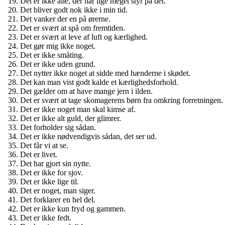
Det er ikke alle, der har lige meget styr på det.
Det bliver godt nok ikke i min tid.
Det vanker der en på ørerne.
Det er svært at spå om fremtiden.
Det er svært at leve af luft og kærlighed.
Det gør mig ikke noget.
Det er ikke småting.
Det er ikke uden grund.
Det nytter ikke noget at sidde med hænderne i skødet.
Det kan man vist godt kalde et kærlighedsforhold.
Det gælder om at have mange jern i ilden.
Det er svært at tage skomagerens børn fra omkring forretningen.
Det er ikke noget man skal kimse af.
Det er ikke alt guld, der glimrer.
Det forholder sig sådan.
Det er ikke nødvendigvis sådan, det ser ud.
Det får vi at se.
Det er livet.
Det har gjort sin nytte.
Det er ikke for sjov.
Det er ikke lige til.
Det er noget, man siger.
Det forklarer en hel del.
Det er ikke kun fryd og gammen.
Det er ikke fedt.