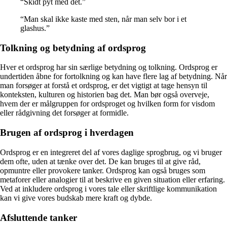
“Skidt pyt med det.”
“Man skal ikke kaste med sten, når man selv bor i et
glashus.”
Tolkning og betydning af ordsprog
Hver et ordsprog har sin særlige betydning og tolkning. Ordsprog er
undertiden åbne for fortolkning og kan have flere lag af betydning. Når
man forsøger at forstå et ordsprog, er det vigtigt at tage hensyn til
konteksten, kulturen og historien bag det. Man bør også overveje,
hvem der er målgruppen for ordsproget og hvilken form for visdom
eller rådgivning det forsøger at formidle.
Brugen af ordsprog i hverdagen
Ordsprog er en integreret del af vores daglige sprogbrug, og vi bruger
dem ofte, uden at tænke over det. De kan bruges til at give råd,
opmuntre eller provokere tanker. Ordsprog kan også bruges som
metaforer eller analogier til at beskrive en given situation eller erfaring.
Ved at inkludere ordsprog i vores tale eller skriftlige kommunikation
kan vi give vores budskab mere kraft og dybde.
Afsluttende tanker