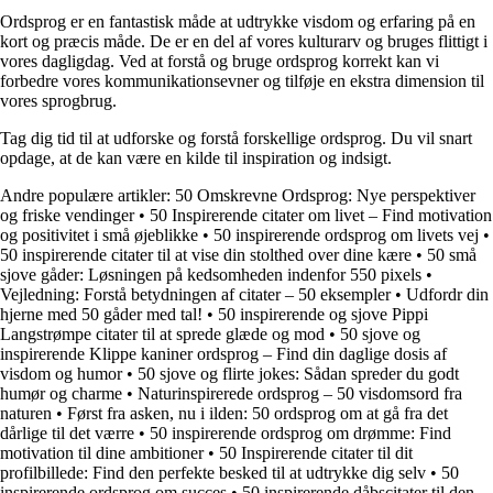
Ordsprog er en fantastisk måde at udtrykke visdom og erfaring på en
kort og præcis måde. De er en del af vores kulturarv og bruges flittigt i
vores dagligdag. Ved at forstå og bruge ordsprog korrekt kan vi
forbedre vores kommunikationsevner og tilføje en ekstra dimension til
vores sprogbrug.
Tag dig tid til at udforske og forstå forskellige ordsprog. Du vil snart
opdage, at de kan være en kilde til inspiration og indsigt.
Andre populære artikler:
50 Omskrevne Ordsprog: Nye perspektiver
og friske vendinger
•
50 Inspirerende citater om livet – Find motivation
og positivitet i små øjeblikke
•
50 inspirerende ordsprog om livets vej
•
50 inspirerende citater til at vise din stolthed over dine kære
•
50 små
sjove gåder: Løsningen på kedsomheden indenfor 550 pixels
•
Vejledning: Forstå betydningen af citater – 50 eksempler
•
Udfordr din
hjerne med 50 gåder med tal!
•
50 inspirerende og sjove Pippi
Langstrømpe citater til at sprede glæde og mod
•
50 sjove og
inspirerende Klippe kaniner ordsprog – Find din daglige dosis af
visdom og humor
•
50 sjove og flirte jokes: Sådan spreder du godt
humør og charme
•
Naturinspirerede ordsprog – 50 visdomsord fra
naturen
•
Først fra asken, nu i ilden: 50 ordsprog om at gå fra det
dårlige til det værre
•
50 inspirerende ordsprog om drømme: Find
motivation til dine ambitioner
•
50 Inspirerende citater til dit
profilbillede: Find den perfekte besked til at udtrykke dig selv
•
50
inspirerende ordsprog om succes
•
50 inspirerende dåbscitater til den