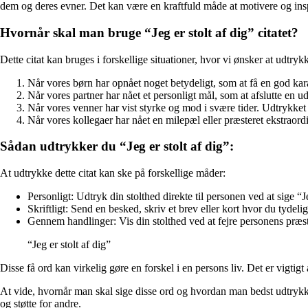
dem og deres evner. Det kan være en kraftfuld måde at motivere og inspi
Hvornår skal man bruge “Jeg er stolt af dig” citatet?
Dette citat kan bruges i forskellige situationer, hvor vi ønsker at udtr
Når vores børn har opnået noget betydeligt, som at få en god karakt
Når vores partner har nået et personligt mål, som at afslutte en ud
Når vores venner har vist styrke og mod i svære tider. Udtrykket “J
Når vores kollegaer har nået en milepæl eller præsteret ekstraordi
Sådan udtrykker du “Jeg er stolt af dig”:
At udtrykke dette citat kan ske på forskellige måder:
Personligt: Udtryk din stolthed direkte til personen ved at sige “Je
Skriftligt: Send en besked, skriv et brev eller kort hvor du tyde
Gennem handlinger: Vis din stolthed ved at fejre personens præsta
“Jeg er stolt af dig”
Disse få ord kan virkelig gøre en forskel i en persons liv. Det er vigtig
At vide, hvornår man skal sige disse ord og hvordan man bedst udtrykker 
og støtte for andre.