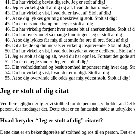
Du har virkelig bevist dig selv. Jeg er stolt af dig!
Jeg er virkelig stolt af dig og alt, hvad du har opnået.
Du har virkelig vist, hvad du er lavet af. Stolt af dig!
At se dig lykkes gør mig ubeskrivelig stolt. Stolt af dig!
Du er en sand champion. Jeg er stolt af dig!
Du har virkelig fortjent hver eneste bit af anerkendelse. Stolt af d
Du har overvundet så mange hindringer. Jeg er stolt af dig!
At se dig lykkes får mig til at smile fra øre til øre. Stolt af dig!
Dit arbejde og din indsats er virkelig inspirerende. Stolt af dig!
Du har virkelig vist, hvad det betyder at være dedikeret. Stolt af 
Jeg er stolt af dig og alt, hvad du har opnået. Fortsæt det gode ar
Du er en ægte vinder. Jeg er stolt af dig!
Din vedholdenhed og beslutsomhed imponerer mig hver dag. Stol
Du har virkelig vist, hvad der er muligt. Stolt af dig!
At se dig overvinde alle odds gør mig yderst stolt. Stolt af dig!
Jeg er stolt af dig citat
Ved flere lejligheder føler vi stolthed for de personer, vi holder af. De
person, der modtager det. Dette citat er en fantastisk måde at udtrykke 
Hvad betyder “Jeg er stolt af dig” citatet?
Dette citat er en bekendtgørelse af stolthed og ros til en person. Det er