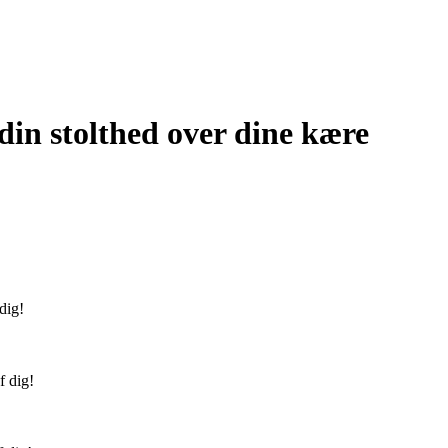
e din stolthed over dine kære
dig!
f dig!