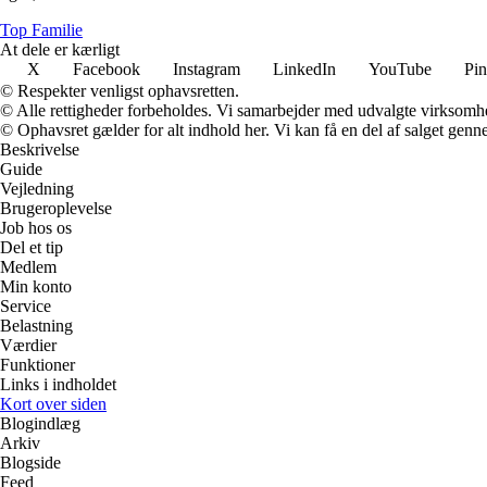
Top Familie
At dele er kærligt
X
Facebook
Instagram
LinkedIn
YouTube
Pin
© Respekter venligst ophavsretten.
© Alle rettigheder forbeholdes. Vi samarbejder med udvalgte virksomhed
© Ophavsret gælder for alt indhold her. Vi kan få en del af salget genne
Beskrivelse
Guide
Vejledning
Brugeroplevelse
Job hos os
Del et tip
Medlem
Min konto
Service
Belastning
Værdier
Funktioner
Links i indholdet
Kort over siden
Blogindlæg
Arkiv
Blogside
Feed