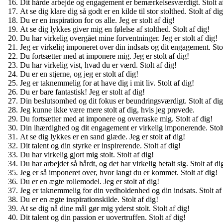
Dit hårde arbejde og engagement er bemærkelsesværdigt. Stolt af
At se dig klare dig så godt er en kilde til stor stolthed. Stolt af dig
Du er en inspiration for os alle. Jeg er stolt af dig!
At se dig lykkes giver mig en følelse af stolthed. Stolt af dig!
Du har virkelig overgået mine forventninger. Jeg er stolt af dig!
Jeg er virkelig imponeret over din indsats og dit engagement. Stol
Du fortsætter med at imponere mig. Jeg er stolt af dig!
Du har virkelig vist, hvad du er værd. Stolt af dig!
Du er en stjerne, og jeg er stolt af dig!
Jeg er taknemmelig for at have dig i mit liv. Stolt af dig!
Du er bare fantastisk! Jeg er stolt af dig!
Din beslutsomhed og dit fokus er beundringsværdigt. Stolt af dig
Jeg kunne ikke være mere stolt af dig, hvis jeg prøvede.
Du fortsætter med at imponere og overraske mig. Stolt af dig!
Din ihærdighed og dit engagement er virkelig imponerende. Stolt
At se dig lykkes er en sand glæde. Jeg er stolt af dig!
Dit talent og din styrke er inspirerende. Stolt af dig!
Du har virkelig gjort mig stolt. Stolt af dig!
Du har arbejdet så hårdt, og det har virkelig betalt sig. Stolt af di
Jeg er så imponeret over, hvor langt du er kommet. Stolt af dig!
Du er en ægte rollemodel. Jeg er stolt af dig!
Jeg er taknemmelig for din vedholdenhed og din indsats. Stolt af
Du er en ægte inspirationskilde. Stolt af dig!
At se dig nå dine mål gør mig yderst stolt. Stolt af dig!
Dit talent og din passion er uovertruffen. Stolt af dig!