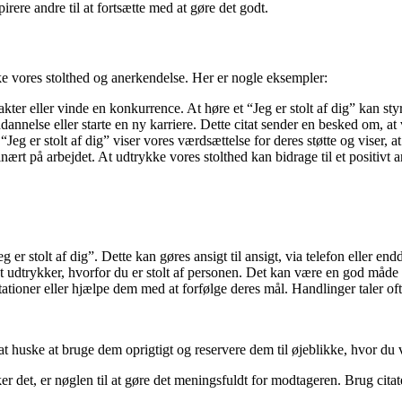
rere andre til at fortsætte med at gøre det godt.
ykke vores stolthed og anerkendelse. Her er nogle eksempler:
er eller vinde en konkurrence. At høre et “Jeg er stolt af dig” kan styrk
dannelse eller starte en ny karriere. Dette citat sender en besked om, at
eg er stolt af dig” viser vores værdsættelse for deres støtte og viser, at
nært på arbejdet. At udtrykke vores stolthed kan bidrage til et positivt
g er stolt af dig”. Dette kan gøres ansigt til ansigt, via telefon eller end
ligt udtrykker, hvorfor du er stolt af personen. Det kan være en god måd
tioner eller hjælpe dem med at forfølge deres mål. Handlinger taler ofte
t at huske at bruge dem oprigtigt og reservere dem til øjeblikke, hvor du 
det, er nøglen til at gøre det meningsfuldt for modtageren. Brug citatet