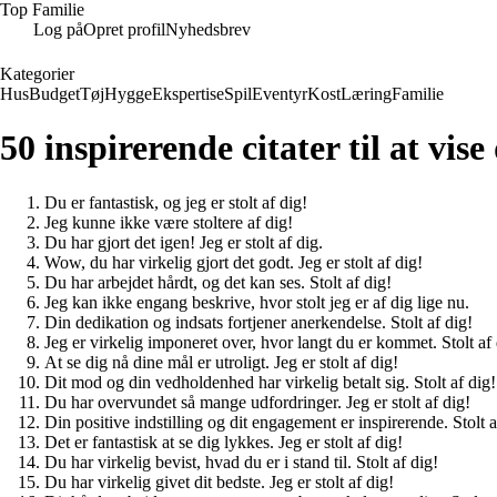
Top Familie
Log på
Opret profil
Nyhedsbrev
Kategorier
Hus
Budget
Tøj
Hygge
Ekspertise
Spil
Eventyr
Kost
Læring
Familie
50 inspirerende citater til at vis
Du er fantastisk, og jeg er stolt af dig!
Jeg kunne ikke være stoltere af dig!
Du har gjort det igen! Jeg er stolt af dig.
Wow, du har virkelig gjort det godt. Jeg er stolt af dig!
Du har arbejdet hårdt, og det kan ses. Stolt af dig!
Jeg kan ikke engang beskrive, hvor stolt jeg er af dig lige nu.
Din dedikation og indsats fortjener anerkendelse. Stolt af dig!
Jeg er virkelig imponeret over, hvor langt du er kommet. Stolt af 
At se dig nå dine mål er utroligt. Jeg er stolt af dig!
Dit mod og din vedholdenhed har virkelig betalt sig. Stolt af dig!
Du har overvundet så mange udfordringer. Jeg er stolt af dig!
Din positive indstilling og dit engagement er inspirerende. Stolt a
Det er fantastisk at se dig lykkes. Jeg er stolt af dig!
Du har virkelig bevist, hvad du er i stand til. Stolt af dig!
Du har virkelig givet dit bedste. Jeg er stolt af dig!