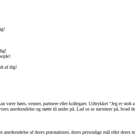
ig!
dig!
bejde!
t af dig!
t kan være børn, venner, partnere eller kollegaer. Udtrykket “Jeg er stolt
vores anerkendelse og støtte til andre på. Lad os se nærmere på, hvad det
 en anerkendelse af deres præstationer, deres personlige mål eller deres 